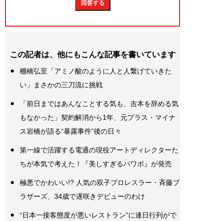
この記者は、他にもこんな記事を書いています
棚橋弘至「アミノ酸のように人と人繋げていきた
い」まさかの三刀流に挑戦
「前日まではあんなことする気も、吉本を辞める気
もなかった」契約解消から1年、元プラス・マイナ
ス岩橋が語る“暴露事件”後の日々
第一線で活躍する電通の現役アートディレクターた
ちが本気で考えた！『美しすぎるパワポ』が発売
極悪でかわいい!? 人気の双子プロレスラー・斉藤ブ
ラザーズ、34歳で遅咲きデビューのわけ
“日本一接客態度が悪いレストラン”に連日行列がで