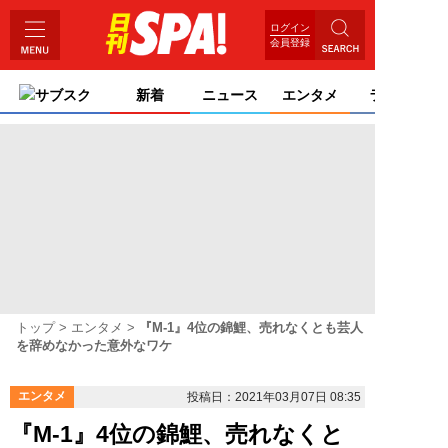
ログイン
会員登録
サブスク
新着
ニュース
エンタメ
ライフ
トップ
エンタメ
『M-1』4位の錦鯉、売れなくとも芸人
を辞めなかった意外なワケ
エンタメ
投稿日：2021年03月07日 08:35
『M-1』4位の錦鯉、売れなくと