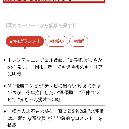
【関連キーワードから記事を探す】
M-1グランプリ
お笑い
錦鯉
トレンディエンジェル斎藤、“文春砲”がまさか
の不発…。「M-1王者」でも優勝後のキャリア
に明暗
M-1優勝コンビが“テレビに出ない”ゆえにチャ
ンスが…今年注目したい“準優勝”、“不仲コン
ビ”、“赤ちゃん漫才”の3組
「松本人志不在のM-1」“審査員9名体制”の評価
は。“新たな審査員”が「印象的なコメント」を
披露