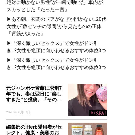
絶対に動かない男性”が一瞬で動いた...車内が
スカッとした「たった一言」
▶ある朝、玄関のドアがなぜか開かない...20代
女性が“数センチの隙間”から見たものの正体
「背筋が凍った」
▶「深く激しいセックス」で女性がドン引
き...?女性を絶頂に向かわせるおすすめ体位3つ
▶「深く激しいセックス」で女性がドン引
き...?女性を絶頂に向かわせるおすすめ体位3つ
元ジャンポケ斉藤に求刑7
年でも、妻は翌日に“楽し
すぎた“と投稿。「その…
2026年08月07日
編集部のiHerb愛用者がセ
レクト。健康・美容のお