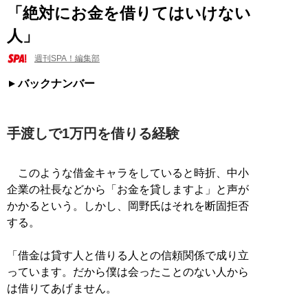
「絶対にお金を借りてはいけない
人」
週刊SPA！編集部
バックナンバー
手渡しで1万円を借りる経験
このような借金キャラをしていると時折、中小
企業の社長などから「お金を貸しますよ」と声が
かかるという。しかし、岡野氏はそれを断固拒否
する。
「借金は貸す人と借りる人との信頼関係で成り立
っています。だから僕は会ったことのない人から
は借りてあげません。