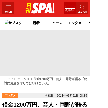
ログイン
会員登録
サブスク
新着
ニュース
エンタメ
ライフ
トップ
エンタメ
借金1200万円、芸人・岡野が語る「絶
対にお金を借りてはいけない人」
エンタメ
投稿日：2021年03月21日 08:35
借金1200万円、芸人・岡野が語る