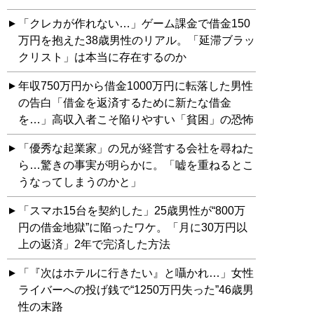
「クレカが作れない…」ゲーム課金で借金150
万円を抱えた38歳男性のリアル。「延滞ブラッ
クリスト」は本当に存在するのか
年収750万円から借金1000万円に転落した男性
の告白「借金を返済するために新たな借金
を…」高収入者こそ陥りやすい「貧困」の恐怖
「優秀な起業家」の兄が経営する会社を尋ねた
ら…驚きの事実が明らかに。「嘘を重ねるとこ
うなってしまうのかと」
「スマホ15台を契約した」25歳男性が“800万
円の借金地獄”に陥ったワケ。「月に30万円以
上の返済」2年で完済した方法
「『次はホテルに行きたい』と囁かれ…」女性
ライバーへの投げ銭で“1250万円失った”46歳男
性の末路