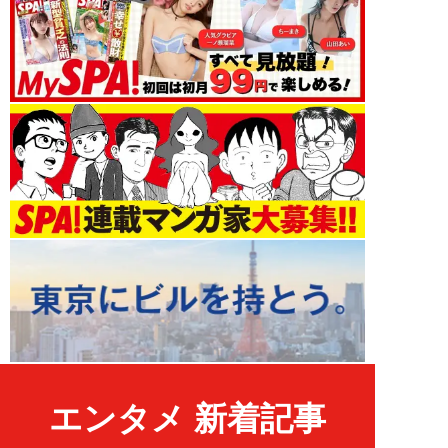
エンタメ 新着記事