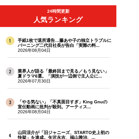
24時間更新
人気ランキング
手紙1枚で退所通告…藤あや子の独立トラブルに
バーニング二代目社長が告白「実際の料...
2026年08月04日
業界人が語る「最終回まで見る／もう見ない」
夏ドラマ6選。「演技が一辺倒で主人公に...
2026年07月30日
「やる気ない」「不真面目すぎ」King Gnuの
宣伝動画に批判が殺到。アーティス...
2026年08月04日
山田涼介が「旧ジャニーズ、STARTO史上初の
快挙」を達成。矢沢永吉、福山雅治、...