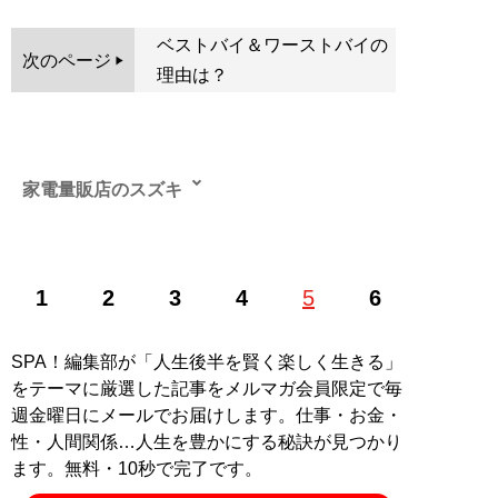
ベストバイ＆ワーストバイの
次のページ
理由は？
家電量販店のスズキ
関東近郊の家電量販店で10年以上働く現役販売員。黒物
1
2
3
4
5
6
から白物までジャンルを問わずさまざまな売り場を担
当。実績が認められて大型店の店長を務めた経験もある
が、接客のほうが性に合うため、本部に直訴し現場復帰
SPA！編集部が「人生後半を賢く楽しく生きる」
を果たす
をテーマに厳選した記事をメルマガ会員限定で毎
週金曜日にメールでお届けします。仕事・お金・
記事一覧へ
性・人間関係…人生を豊かにする秘訣が見つかり
ます。無料・10秒で完了です。