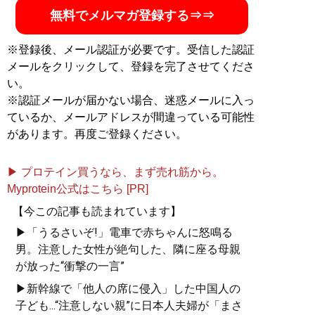
無料でメルマガ登録する⇒⇒
※登録後、メール認証が必要です。受信した認証
メールをクリックして、登録を完了させてくださ
い。
※認証メールが届かない場合、迷惑メールに入っ
ているか、メールアドレスが間違っている可能性
があります。再度ご登録ください。
▶ プロテイン買うなら、まず売れ筋から。
Myprotein公式はこちら [PR]
【今この記事も読まれています】
▶「うるさいぞ!」電車で赤ちゃんに怒鳴る
男。注意した女性が絶句した、隣に座る母親
が放った“衝撃の一言”
▶新幹線で「他人の席に侵入」した中国人の
子ども...“注意しない親”に日本人夫婦が「まさ