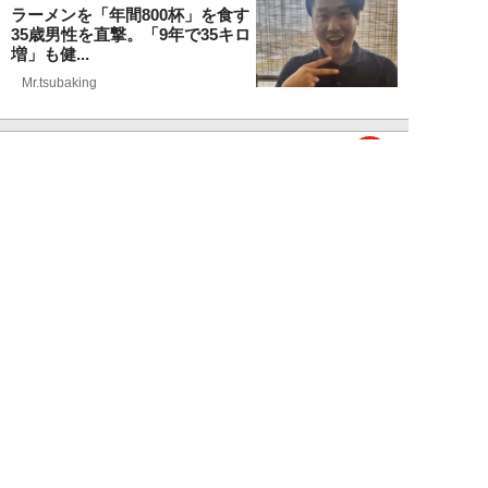
ラーメンを「年間800杯」を食す
35歳男性を直撃。「9年で35キロ
増」も健...
Mr.tsubaking
NEW!
ライフ
2026年08月07日
「邪魔なんだよ！」新幹線で座席
を蹴ってくる後ろの男性…恐怖に
震えた女性客を...
chimi86
NEW!
ライフ
2026年08月06日
「グラスを壁に叩きつけ粉々
に…」居酒屋で大暴走する高齢男
性。被害届を出され...
高橋マナブ