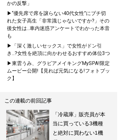
かの反撃」
▶“優先席で席を譲らない40代女性”にブチ切
れた女子高生「非常識じゃないですか?」その
後女性は...車内迷惑アンケートでわかった本音
も
▶「深く激しいセックス」で女性がドン引
き...?女性を絶頂に向かわせるおすすめ体位3つ
▶東雲うみ、グラビアメイキングMySPA!限定
ムービー公開!【見れば元気になる!フォトブッ
ク】
この連載の前回記事
「冷蔵庫」販売員が本
当に買っている3機種
と絶対に買わない1機