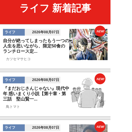
ライフ 新着記事
NEW!
ライフ
2026年08月07日
自分が絶ってしまったもう一つの
人生を思いながら、限定50食の
ランチロース定...
カツセマサヒコ
NEW!
ライフ
2026年08月07日
『まだおじさんじゃない』現代中
年 惑いまくり小説【第十章・第
三話 堅山賢一...
鳥トマト
NEW!
ライフ
2026年08月07日