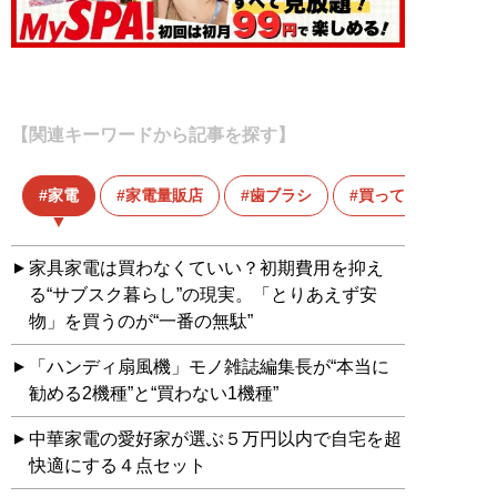
【関連キーワードから記事を探す】
家電
家電量販店
歯ブラシ
買ってはいけない
家具家電は買わなくていい？初期費用を抑え
る“サブスク暮らし”の現実。「とりあえず安
物」を買うのが“一番の無駄”
「ハンディ扇風機」モノ雑誌編集長が“本当に
勧める2機種”と“買わない1機種”
中華家電の愛好家が選ぶ５万円以内で自宅を超
快適にする４点セット