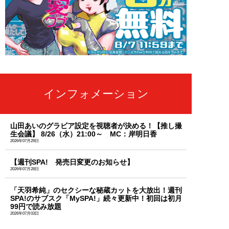
インフォメーション
山田あいのグラビア設定を視聴者が決める！【推し撮
生会議】 8/26（水）21:00～ MC：岸明日香
2026年07月29日
【週刊SPA! 発売日変更のお知らせ】
2026年07月28日
「天羽希純」のセクシーな秘蔵カットを大放出！週刊
SPA!のサブスク「MySPA!」続々更新中！初回は初月
99円で読み放題
2026年07月03日