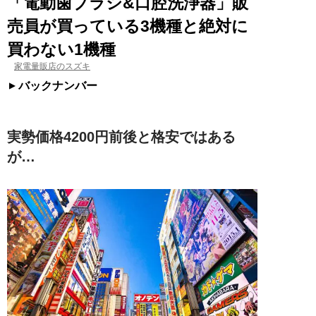
「電動歯ブラシ&口腔洗浄器」販
売員が買っている3機種と絶対に
買わない1機種
家電量販店のスズキ
バックナンバー
実勢価格4200円前後と格安ではある
が…