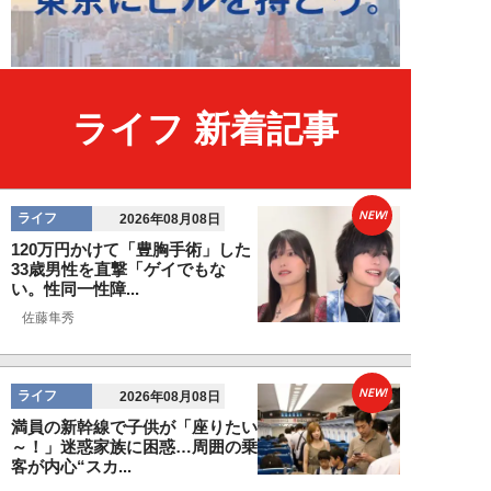
ライフ 新着記事
NEW!
ライフ
2026年08月08日
120万円かけて「豊胸手術」した
33歳男性を直撃「ゲイでもな
い。性同一性障...
佐藤隼秀
NEW!
ライフ
2026年08月08日
満員の新幹線で子供が「座りたい
～！」迷惑家族に困惑…周囲の乗
客が内心“スカ...