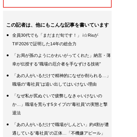
この記者は、他にもこんな記事を書いています
全員30代でも「まだまだ旬です！」 i☆Risが
TIF2026で証明した14年の総合力
「お局が孫のようにかわいがってくれた」納言・薄
幸が伝授する“職場の厄介者を手なずける技術”
「あの人がいるだけで精神的になぜか削られる…」
職場の“毒社員”は追い出してはいけない理由
「なぜ私が尻ぬぐいで疲弊しなきゃいけないの
か…」職場を荒らす5タイプの“毒社員”の実態と撃
退法
「あの人がいるだけで職場がしんどい」約4割が遭
遇している“毒社員”の正体…「不機嫌アピール」