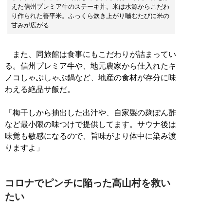
えた信州プレミア牛のステーキ丼。米は水源からこだわ
り作られた善平米。ふっくら炊き上がり嚙むたびに米の
甘みが広がる
また、同旅館は食事にもこだわりが詰まってい
る。信州プレミア牛や、地元農家から仕入れたキ
ノコしゃぶしゃぶ鍋など、地産の食材が存分に味
わえる絶品サ飯だ。
「梅干しから抽出した出汁や、自家製の麹ぽん酢
など最小限の味つけで提供してます。サウナ後は
味覚も敏感になるので、旨味がより体中に染み渡
りますよ」
コロナでピンチに陥った高山村を救い
たい