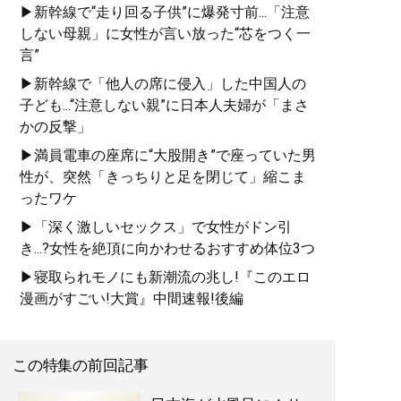
▶新幹線で“走り回る子供”に爆発寸前...「注意
しない母親」に女性が言い放った“芯をつく一
言”
▶新幹線で「他人の席に侵入」した中国人の
子ども...“注意しない親”に日本人夫婦が「まさ
かの反撃」
▶満員電車の座席に“大股開き”で座っていた男
性が、突然「きっちりと足を閉じて」縮こま
ったワケ
▶「深く激しいセックス」で女性がドン引
き...?女性を絶頂に向かわせるおすすめ体位3つ
▶寝取られモノにも新潮流の兆し!『このエロ
漫画がすごい!大賞』中間速報!後編
この特集の前回記事