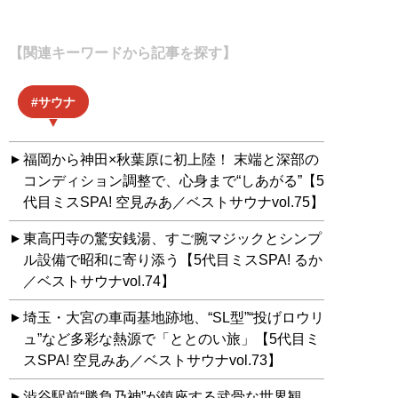
【関連キーワードから記事を探す】
サウナ
福岡から神田×秋葉原に初上陸！ 末端と深部の
コンディション調整で、心身まで“しあがる”【5
代目ミスSPA! 空見みあ／ベストサウナvol.75】
東高円寺の驚安銭湯、すご腕マジックとシンプ
ル設備で昭和に寄り添う【5代目ミスSPA! るか
／ベストサウナvol.74】
埼玉・大宮の車両基地跡地、“SL型”“投げロウリ
ュ”など多彩な熱源で「ととのい旅」【5代目ミ
スSPA! 空見みあ／ベストサウナvol.73】
渋谷駅前“勝負乃神”が鎮座する武骨な世界観