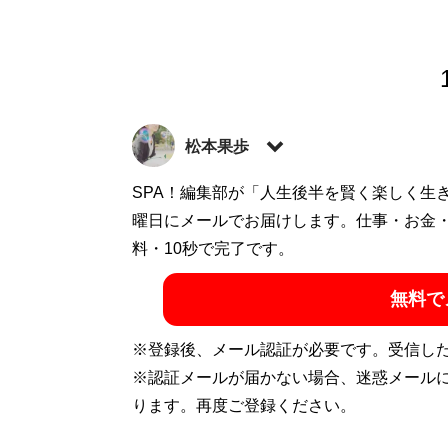
松本果歩
インタビュー・食レポ・レビュー記事・イ
SPA！編集部が「人生後半を賢く楽しく生
ライター。コンビニを愛しすぎるあまり、O
曜日にメールでお届けします。仕事・お金
X（旧Twitter）：
料・10秒で完了です。
@KA_HO_MA
無料で
記事一覧へ
※登録後、メール認証が必要です。受信し
※認証メールが届かない場合、迷惑メール
ります。再度ご登録ください。