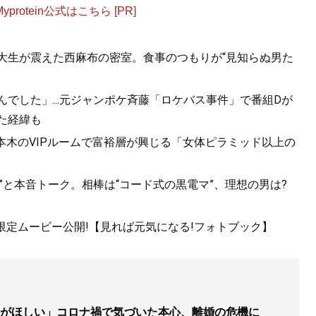
otein公式はこちら [PR]
女子大生が震えた西麻布の密室。食事のつもりが“見知らぬ男た
んでした」...元ジャンポケ斉藤「ロケバス事件」で番組Dが
た経緯も
六本木のVIPルームで富裕層が興じる「女体ピラミッド以上の
”と本音トーク。相棒は“コード式の黒電マ”、理想の男は?
!限定ムービー公開!【見れば元気になる!フォトブック】
がほしい」コロナ禍で気づいた本心、離婚の危機に