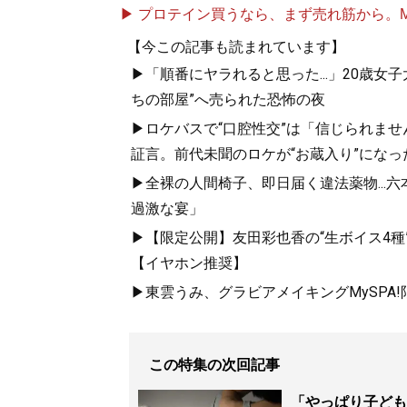
▶ プロテイン買うなら、まず売れ筋から。Mypr
【今この記事も読まれています】
▶「順番にヤラれると思った...」20歳
ちの部屋”へ売られた恐怖の夜
▶ロケバスで“口腔性交”は「信じられませ
証言。前代未聞のロケが“お蔵入り”になっ
▶全裸の人間椅子、即日届く違法薬物...
過激な宴」
▶【限定公開】友田彩也香の“生ボイス4種
【イヤホン推奨】
▶東雲うみ、グラビアメイキングMySPA
この特集の次回記事
「やっぱり子ども