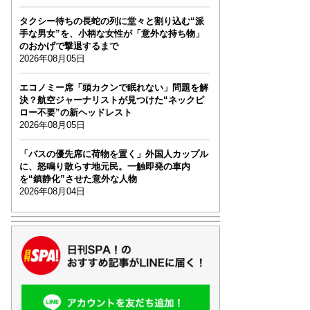
タクシー待ちの長蛇の列に堂々と割り込む“派
手な男女”を、小柄な女性が「意外な持ち物」
のおかげで撃退するまで
2026年08月05日
エコノミー席「頭カクンで眠れない」問題を解
決？航空ジャーナリストが見つけた“ネックピ
ロー不要”の新ヘッドレスト
2026年08月05日
「バスの優先席に荷物を置く」外国人カップル
に、怒鳴り散らす地元民。一触即発の車内
を“鎮静化”させた意外な人物
2026年08月04日