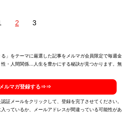
1
2
3
ベントレポートなどジャンルを問わず活動するフリーランス
きる」をテーマに厳選した記事をメルマガ会員限定で毎週金
Lから某コンビニ本部員となり店長を務めた経験あり。
・性・人間関係…人生を豊かにする秘訣が見つかります。無
メルマガ登録する⇒⇒
た認証メールをクリックして、登録を完了させてください。
に入っているか、メールアドレスが間違っている可能性があ