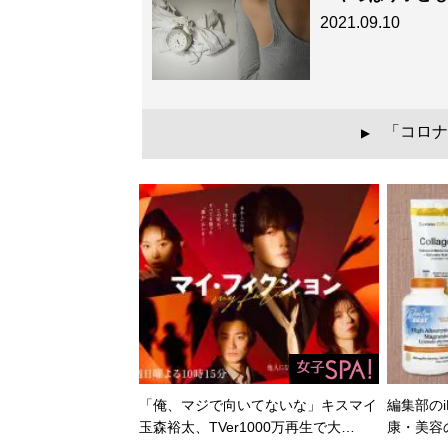
2021.09.10
「コロナ
▲
「俺、マジで向いてないな」キスマイ
編集部のi
玉森裕太、TVer1000万再生で大…
康・美容