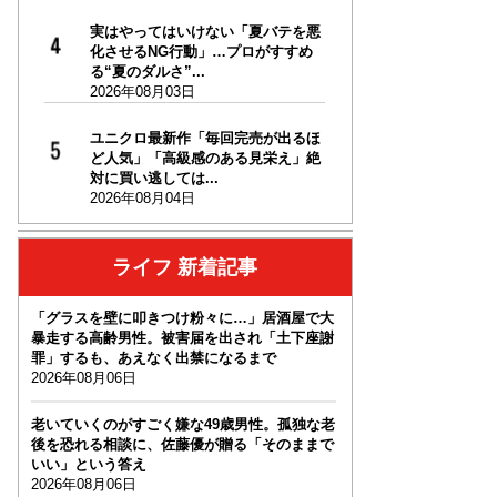
実はやってはいけない「夏バテを悪
化させるNG行動」…プロがすすめ
る“夏のダルさ”...
2026年08月03日
ユニクロ最新作「毎回完売が出るほ
ど人気」「高級感のある見栄え」絶
対に買い逃しては...
2026年08月04日
ライフ 新着記事
「グラスを壁に叩きつけ粉々に…」居酒屋で大
暴走する高齢男性。被害届を出され「土下座謝
罪」するも、あえなく出禁になるまで
2026年08月06日
老いていくのがすごく嫌な49歳男性。孤独な老
後を恐れる相談に、佐藤優が贈る「そのままで
いい」という答え
2026年08月06日