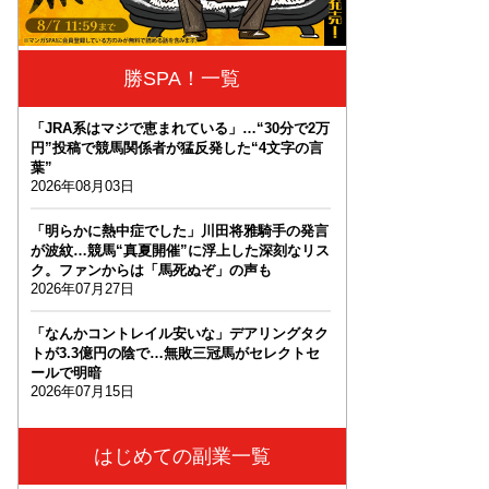
勝SPA！一覧
「JRA系はマジで恵まれている」…“30分で2万
円”投稿で競馬関係者が猛反発した“4文字の言
葉”
2026年08月03日
「明らかに熱中症でした」川田将雅騎手の発言
が波紋…競馬“真夏開催”に浮上した深刻なリス
ク。ファンからは「馬死ぬぞ」の声も
2026年07月27日
「なんかコントレイル安いな」デアリングタク
トが3.3億円の陰で…無敗三冠馬がセレクトセ
ールで明暗
2026年07月15日
はじめての副業一覧