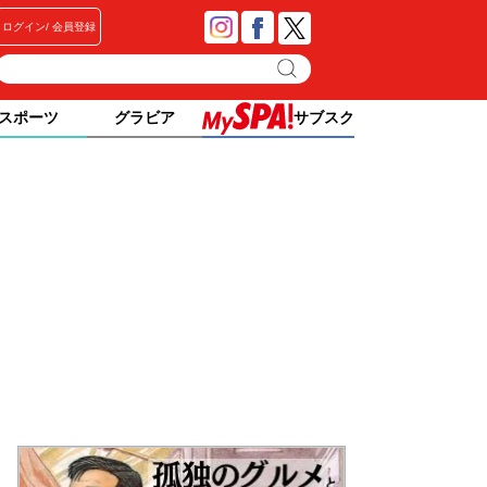
ログイン
会員登録
スポーツ
グラビア
サブスク