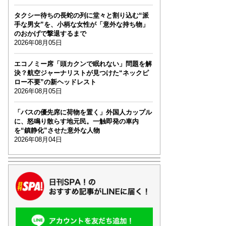
タクシー待ちの長蛇の列に堂々と割り込む“派
手な男女”を、小柄な女性が「意外な持ち物」
のおかげで撃退するまで
2026年08月05日
エコノミー席「頭カクンで眠れない」問題を解
決？航空ジャーナリストが見つけた“ネックピ
ロー不要”の新ヘッドレスト
2026年08月05日
「バスの優先席に荷物を置く」外国人カップル
に、怒鳴り散らす地元民。一触即発の車内
を“鎮静化”させた意外な人物
2026年08月04日