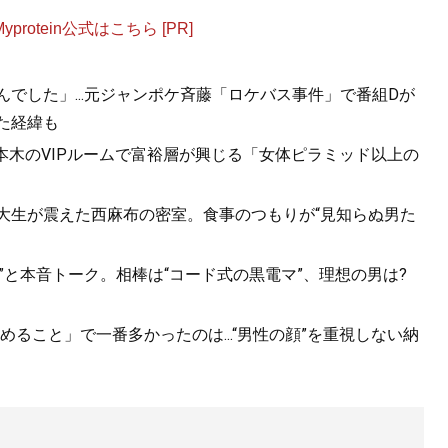
otein公式はこちら [PR]
んでした」...元ジャンポケ斉藤「ロケバス事件」で番組Dが
た経緯も
六本木のVIPルームで富裕層が興じる「女体ピラミッド以上の
女子大生が震えた西麻布の密室。食事のつもりが“見知らぬ男た
”と本音トーク。相棒は“コード式の黒電マ”、理想の男は?
ること」で一番多かったのは...“男性の顔”を重視しない納