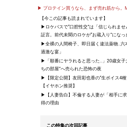
▶ プロテイン買うなら、まず売れ筋から。Mypr
【今この記事も読まれています】
▶ロケバスで“口腔性交”は「信じられませ
証言。前代未聞のロケが“お蔵入り”になっ
▶全裸の人間椅子、即日届く違法薬物...
過激な宴」
▶「順番にヤラれると思った...」20歳
ちの部屋”へ売られた恐怖の夜
▶【限定公開】友田彩也香の“生ボイス4種
【イヤホン推奨】
▶【人妻告白】不倫する人妻が「相手に求め
得の理由
この特集の次回記事