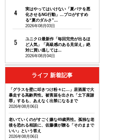
実はやってはいけない「夏バテを悪
化させるNG行動」…プロがすすめ
る“夏のダルさ”...
2026年08月03日
ユニクロ最新作「毎回完売が出るほ
ど人気」「高級感のある見栄え」絶
対に買い逃しては...
2026年08月04日
ライフ 新着記事
「グラスを壁に叩きつけ粉々に…」居酒屋で大
暴走する高齢男性。被害届を出され「土下座謝
罪」するも、あえなく出禁になるまで
2026年08月06日
老いていくのがすごく嫌な49歳男性。孤独な老
後を恐れる相談に、佐藤優が贈る「そのままで
いい」という答え
2026年08月06日