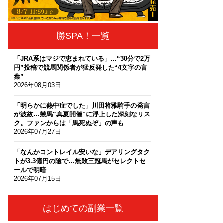
勝SPA！一覧
「JRA系はマジで恵まれている」…“30分で2万
円”投稿で競馬関係者が猛反発した“4文字の言
葉”
2026年08月03日
「明らかに熱中症でした」川田将雅騎手の発言
が波紋…競馬“真夏開催”に浮上した深刻なリス
ク。ファンからは「馬死ぬぞ」の声も
2026年07月27日
「なんかコントレイル安いな」デアリングタク
トが3.3億円の陰で…無敗三冠馬がセレクトセ
ールで明暗
2026年07月15日
はじめての副業一覧