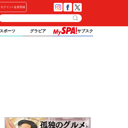
ログイン
会員登録
スポーツ
グラビア
サブスク