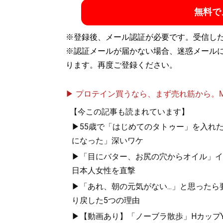
方法
」、ユーチューブ「
MBチャンネル
」も
無料で
ト:
@MBKnowerMag
）
※登録後、メール認証が必要です。受信し
※認証メールが届かない場合、迷惑メール
『
ロードマップ
』
ります。再度ご登録ください。
地方のしがないシ
その秘密はロード
▶ プロテイン買うなら、まず売れ筋から。Mypr
【今この記事も読まれています】
▶55歳で「はじめてのタトゥー」を入れ
になった」深いワケ
▶「目にバター、お尻の穴からオイル」イ
日本人女性を直撃
『
MBの偏愛ブラン
▶「あれ、朝の元気がない...」と思った
り戻した5つの理由
今着るべきブランド
▶【動画あり】「ノーブラ散歩」HカップYo