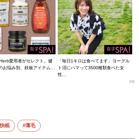
服で簡単に変えられる
』
ることができる!
Herb愛用者がセレクト。健
「毎日1キロは食べてます」ヨーグル
のお悩み別、鉄板アイテム…
ト沼にハマって3500種類食べた女
性…
PR
見せる方法 【電子限定特典付き】
』
った「男のおしゃれ」の決定版。電子版特典として、MBの
0スタイルを追加収録！
快眠
薄毛