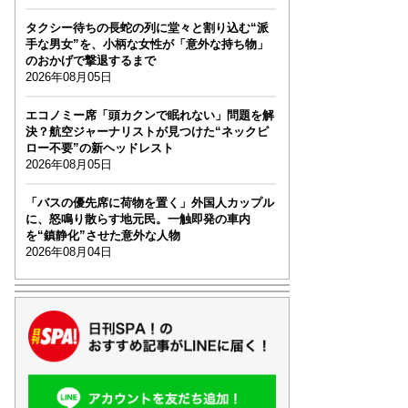
タクシー待ちの長蛇の列に堂々と割り込む“派
手な男女”を、小柄な女性が「意外な持ち物」
のおかげで撃退するまで
2026年08月05日
エコノミー席「頭カクンで眠れない」問題を解
決？航空ジャーナリストが見つけた“ネックピ
ロー不要”の新ヘッドレスト
2026年08月05日
「バスの優先席に荷物を置く」外国人カップル
に、怒鳴り散らす地元民。一触即発の車内
を“鎮静化”させた意外な人物
2026年08月04日