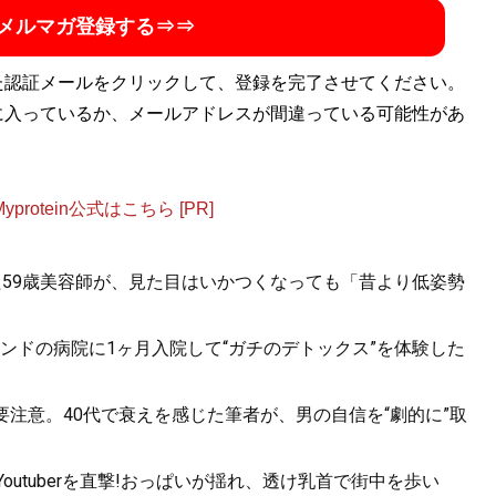
話題に。年間の被服費は1000万円超！ （Xアカウン
メルマガ登録する⇒⇒
た認証メールをクリックして、登録を完了させてください。
に入っているか、メールアドレスが間違っている可能性があ
ョップ店員はなぜ成功できたのか？
マップにあった
otein公式はこちら [PR]
た59歳美容師が、見た目はいかつくなっても「昔より低姿勢
ンドの病院に1ヶ月入院して“ガチのデトックス”を体験した
ド図鑑
』
ら要注意。40代で衰えを感じた筆者が、男の自信を“劇的に”取
60の歴史や特色を、自身が愛用する品とともに徹底紹介
utuberを直撃!おっぱいが揺れ、透け乳首で街中を歩い