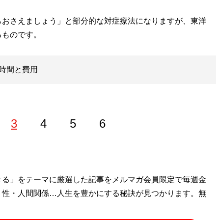
おさえましょう」と部分的な対症療法になりますが、東洋
るものです。
時間と費用
3
4
5
6
きる」をテーマに厳選した記事をメルマガ会員限定で毎週金
ップ
』のほか、『
MBの偏愛ブランド図鑑
』『
最速でおしゃれ
・性・人間関係…人生を豊かにする秘訣が見つかります。無
に見せる方法
』『
幸服論――人生は服で簡単に変えられる
』
「
Knower Mag現役メンズバイヤーが伝えるオシャレになる