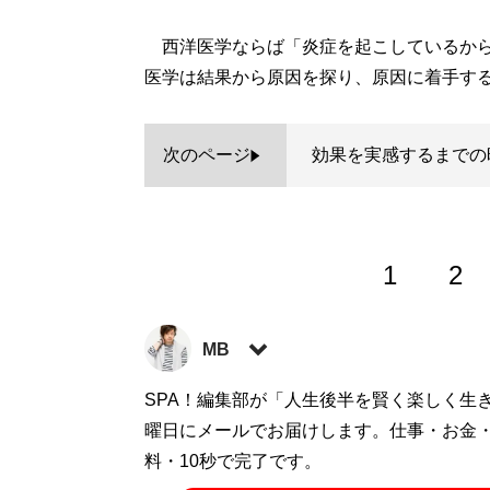
西洋医学ならば「炎症を起こしているから
医学は結果から原因を探り、原因に着手す
次のページ
効果を実感するまでの
1
2
MB
ファッションバイヤー。最新刊『
SPA！編集部が「人生後半を賢く楽しく生
ロードマ
に見せる方法 <実践編>
曜日にメールでお届けします。仕事・お金
』『
最速でおしゃれ
など関連書籍が累計200万部を突破。ブログ
料・10秒で完了です。