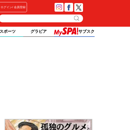
ログイン
会員登録
スポーツ
グラビア
サブスク