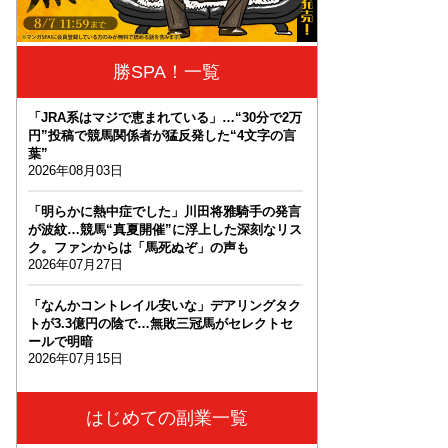
勝SPA！一覧
「JRA系はマジで恵まれている」…“30分で2万
円”投稿で競馬関係者が猛反発した“4文字の言
葉”
2026年08月03日
「明らかに熱中症でした」川田将雅騎手の発言
が波紋…競馬“真夏開催”に浮上した深刻なリス
ク。ファンからは「馬死ぬぞ」の声も
2026年07月27日
「なんかコントレイル安いな」デアリングタク
トが3.3億円の陰で…無敗三冠馬がセレクトセ
ールで明暗
2026年07月15日
はじめての副業一覧