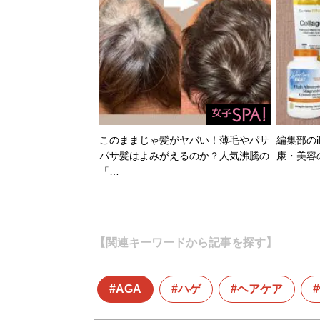
『
幸服論――人生は
自信は服で簡単につく
このままじゃ髪がヤバい！薄毛やパサ
編集部のi
パサ髪はよみがえるのか？人気沸騰の
康・美容
「…
『
最速でおしゃれに
【関連キーワードから記事を探す】
誰も言葉にできなか
コーディネート・8
AGA
ハゲ
ヘアケア