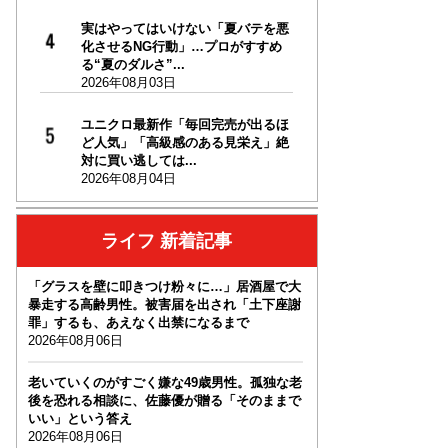
実はやってはいけない「夏バテを悪
化させるNG行動」…プロがすすめ
る“夏のダルさ”...
2026年08月03日
ユニクロ最新作「毎回完売が出るほ
ど人気」「高級感のある見栄え」絶
対に買い逃しては...
2026年08月04日
ライフ 新着記事
「グラスを壁に叩きつけ粉々に…」居酒屋で大
暴走する高齢男性。被害届を出され「土下座謝
罪」するも、あえなく出禁になるまで
2026年08月06日
老いていくのがすごく嫌な49歳男性。孤独な老
後を恐れる相談に、佐藤優が贈る「そのままで
いい」という答え
2026年08月06日