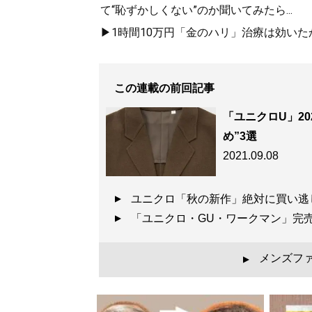
て“恥ずかしくない”のか聞いてみたら...
▶1時間10万円「金のハリ」治療は効い
この連載の前回記事
「ユニクロU」2
『
最速でおしゃれに
め”3選
2021.09.08
ユニクロやGUでも
ユニクロ「秋の新作」絶対に買い
「ユニクロ・GU・ワークマン」完
メンズフ
▲