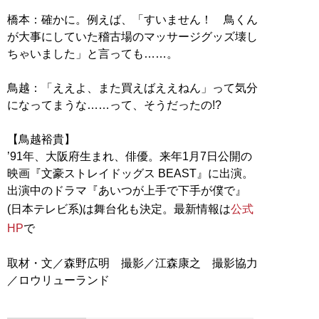
橋本：確かに。例えば、「すいません！ 鳥くん
が大事にしていた稽古場のマッサージグッズ壊し
ちゃいました」と言っても……。
鳥越：「ええよ、また買えばええねん」って気分
になってまうな……って、そうだったの!?
【鳥越裕貴】
’91年、大阪府生まれ、俳優。来年1月7日公開の
映画『文豪ストレイドッグス BEAST』に出演。
出演中のドラマ『あいつが上手で下手が僕で』
(日本テレビ系)は舞台化も決定。最新情報は
公式
HP
で
取材・文／森野広明 撮影／江森康之 撮影協力