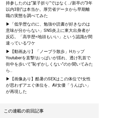
持参したのは“菓子折り”ではなく.../新卒の“3年
以内3割”は本当か。厚労省データから早期離
職の実態を調べてみた
▶「低学歴なのに、勉強や読書が好きなのは
意味が分からない」SNS炎上に東大出身者が
反応。「高学歴=地頭もいい」という認識が間
違っているワケ
▶【動画あり】「ノーブラ散歩」Hカップ
Youtuberを直撃!おっぱいが揺れ、透け乳首で
街中を歩いて“恥ずかしくない”のか聞いてみた
ら...
▶【画像あり】酷暑のSEXはこの体位で!女性
が思わずアエぐ体位を、AV女優「うんぱい」
が再現した
この連載の前回記事