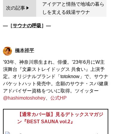
アイデアと情熱で地域の暮ら
次の記事
しを支える銭湯サウナ
―［
サウナの呼吸
］―
橋本祥平
’93年、神奈川県生まれ、俳優。’23年6月にW主
演舞台『文豪ストレイドッグス 共食い』上演予
定。オリジナルブランド「totoknow」で、サウナ
バケットハット発売中。念願のサウナ・スパ健康
アドバイザー資格をついに取得。ツイッター
@hashimotoshohey
、
公式HP
【通常カバー版】見るデトックスマガジ
ン『BEST SAUNA vol.2』