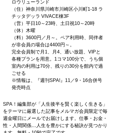
ロウリューランド
（住）神奈川県川崎市川崎区小川町1-18 ラ
チッタデッラ VIVACE棟3F
（営）平日10～23時、土日祝10～20時
（休）木曜
（料）3600円／月～。ペア利用時、同伴者
が非会員の場合は4400円～。
完全会員制で月1、月4、通い放題、VIPと
各種プランを用意。1コマ100分で、うち個
室内の利用は70分、残りの30分を館内で過
ごせる
※情報は、『週刊SPA!』11／9・16合併号
発売時点
SPA！編集部が「人生後半を賢く楽しく生きる」
をテーマに厳選した記事をメルマガ会員限定で毎
週金曜日にメールでお届けします。仕事・お金・
性・人間関係…人生を豊かにする秘訣が見つかり
ます。無料・10秒で完了です。