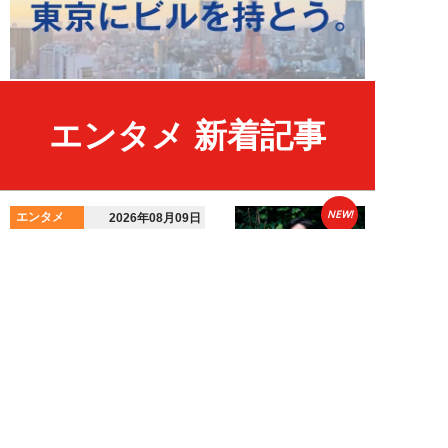
エンタメ 新着記事
NEW!
エンタメ
2026年08月09日
人気セクシー女優が静かに姿を消
した真相。突然の「がん」発覚、
闘病生活の中で...
髙坂雄貴
NEW!
エンタメ
2026年08月09日
中島健人が振り返る、精神的に苦
しかった時期「表層的な部分を見
て“悪”として...