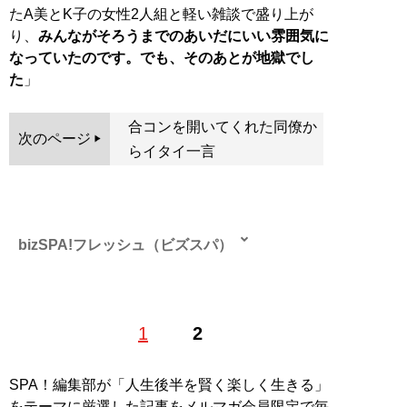
たA美とK子の女性2人組と軽い雑談で盛り上が
り、
みんながそろうまでのあいだにいい雰囲気に
なっていたのです。でも、そのあとが地獄でし
た
」
合コンを開いてくれた同僚か
次のページ
らイタイ一言
bizSPA!フレッシュ（ビズスパ）
1
2
Webマガジン『bizSPA!フレッシュ(ビズスパ)』
SPA！編集部が「人生後半を賢く楽しく生きる」
若者が本当に知りたいビジネスニュースの「ホンネとリ
をテーマに厳選した記事をメルマガ会員限定で毎