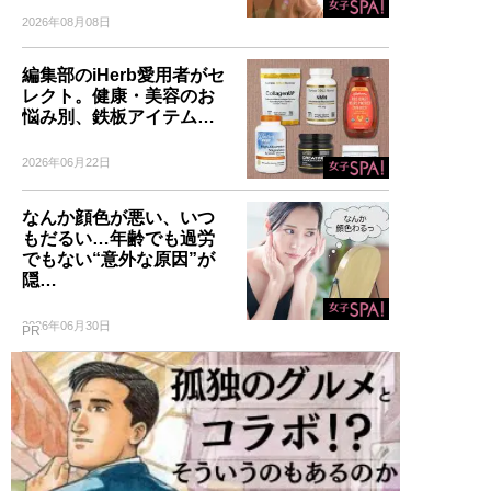
2026年08月08日
編集部のiHerb愛用者がセ
レクト。健康・美容のお
悩み別、鉄板アイテム…
2026年06月22日
なんか顔色が悪い、いつ
もだるい…年齢でも過労
でもない“意外な原因”が
隠…
2026年06月30日
PR