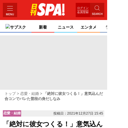
ログイン
会員登録
サブスク
新着
ニュース
エンタメ
ライフ
トップ
恋愛・結婚
「絶対に彼女つくる！」意気込んだ
合コンでバレた普段の身だしなみ
恋愛・結婚
投稿日：2021年12月27日 15:45
「絶対に彼女つくる！」意気込ん