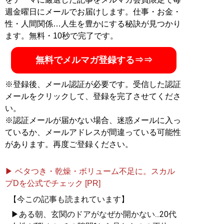
アル」、SNS・ネットで話題の「トピックス」をお届け
週金曜日にメールでお届けします。仕事・お金・
します。
性・人間関係…人生を豊かにする秘訣が見つかり
ます。無料・10秒で完了です。
記事一覧へ
無料でメルマガ登録する⇒⇒
※登録後、メール認証が必要です。受信した認証
メールをクリックして、登録を完了させてくださ
い。
※認証メールが届かない場合、迷惑メールに入っ
ているか、メールアドレスが間違っている可能性
があります。再度ご登録ください。
▶ ベタつき・乾燥・ボリューム不足に。スカル
プDを公式でチェック [PR]
【今この記事も読まれています】
▶ある朝、玄関のドアがなぜか開かない...20代