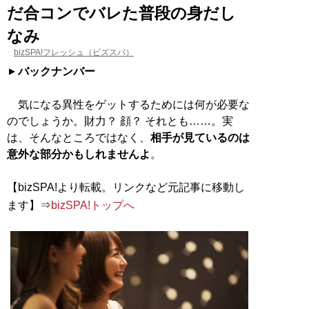
だ合コンでバレた普段の身だし
なみ
bizSPA!フレッシュ（ビズスパ）
バックナンバー
気になる異性をゲットするためには何が必要な
のでしょうか。財力？ 顔？ それとも……。実
は、そんなところではなく、
相手が見ているのは
意外な部分かもしれませんよ
。
【bizSPA!より転載。リンクなど元記事に移動し
ます】⇒
bizSPA!トップへ