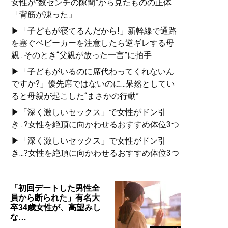
女性が“数センチの隙間”から見たものの正体
「背筋が凍った」
▶「子どもが寝てるんだから!」新幹線で通路
を塞ぐベビーカーを注意したら逆ギレする母
親...そのとき“父親が放った一言”に拍手
▶「子どもがいるのに席代わってくれないん
ですか?」優先席ではないのに...呆然としてい
ると母親が起こした“まさかの行動”
▶「深く激しいセックス」で女性がドン引
き...?女性を絶頂に向かわせるおすすめ体位3つ
▶「深く激しいセックス」で女性がドン引
き...?女性を絶頂に向かわせるおすすめ体位3つ
「初回デートした男性全
員から断られた」有名大
卒34歳女性が、高望みし
な…