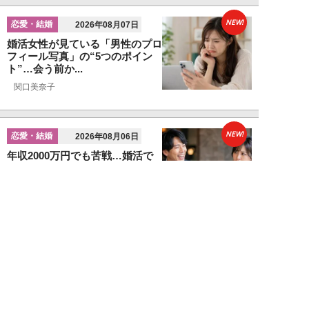
NEW!
恋愛・結婚
2026年08月07日
婚活女性が見ている「男性のプロ
フィール写真」の“5つのポイン
ト”…会う前か...
関口美奈子
NEW!
恋愛・結婚
2026年08月06日
年収2000万円でも苦戦…婚活で
「デキる男」が女性に敬遠され
る“意外な理由...
山本早織
NEW!
恋愛・結婚
2026年08月04日
「当初からナルシストっぽいとは
思っていたんですけど…」女性が
密かに“恋愛対...