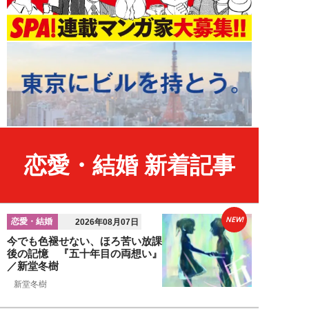
恋愛・結婚 新着記事
NEW!
恋愛・結婚
2026年08月07日
今でも色褪せない、ほろ苦い放課
後の記憶 『五十年目の両想い』
／新堂冬樹
新堂冬樹