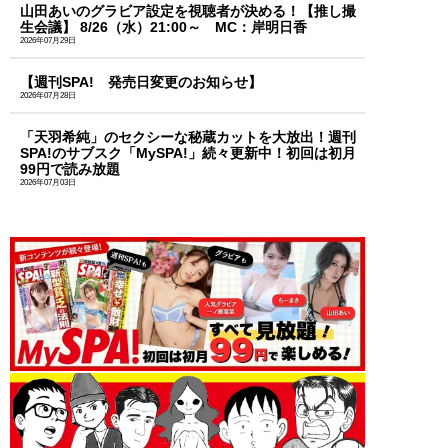
山田あいのグラビア設定を視聴者が決める！【推し撮
生会議】 8/26（水）21:00～ MC：岸明日香
2026年07月29日
【週刊SPA! 発売日変更のお知らせ】
2026年07月28日
「天羽希純」のセクシーな秘蔵カットを大放出！週刊
SPA!のサブスク「MySPA!」続々更新中！初回は初月
99円で読み放題
2026年07月03日