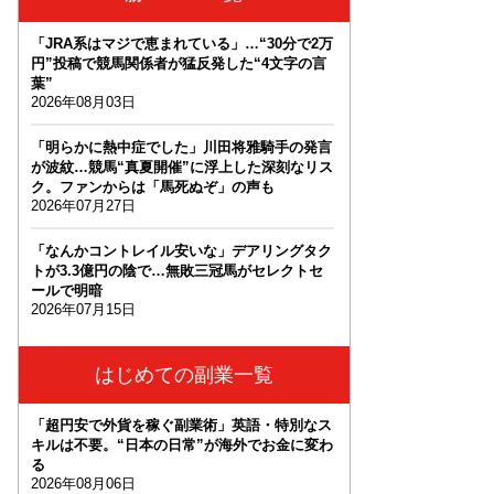
「JRA系はマジで恵まれている」…“30分で2万
円”投稿で競馬関係者が猛反発した“4文字の言
葉”
2026年08月03日
「明らかに熱中症でした」川田将雅騎手の発言
が波紋…競馬“真夏開催”に浮上した深刻なリス
ク。ファンからは「馬死ぬぞ」の声も
2026年07月27日
「なんかコントレイル安いな」デアリングタク
トが3.3億円の陰で…無敗三冠馬がセレクトセ
ールで明暗
2026年07月15日
はじめての副業一覧
「超円安で外貨を稼ぐ副業術」英語・特別なス
キルは不要。“日本の日常”が海外でお金に変わ
る
2026年08月06日