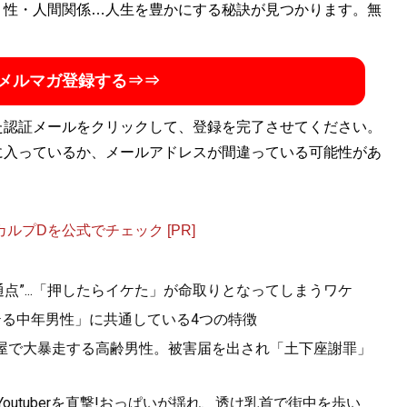
キャバクラを経て、現在は銀座ホステスとライターを兼業。
・性・人間関係…人生を豊かにする秘訣が見つかります。無
メルマガ登録する⇒⇒
た認証メールをクリックして、登録を完了させてください。
に入っているか、メールアドレスが間違っている可能性があ
プDを公式でチェック [PR]
点”...「押したらイケた」が命取りとなってしまうワケ
テる中年男性」に共通している4つの特徴
酒屋で大暴走する高齢男性。被害届を出され「土下座謝罪」
utuberを直撃!おっぱいが揺れ、透け乳首で街中を歩い