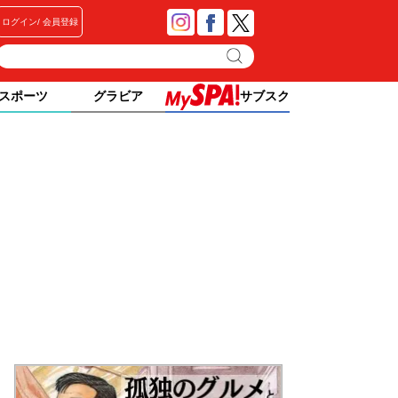
ログイン
会員登録
スポーツ
グラビア
サブスク