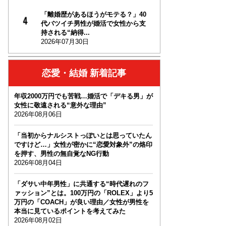
「離婚歴があるほうがモテる？」40
代バツイチ男性が婚活で女性から支
持される“納得...
2026年07月30日
恋愛・結婚 新着記事
年収2000万円でも苦戦…婚活で「デキる男」が
女性に敬遠される“意外な理由”
2026年08月06日
「当初からナルシストっぽいとは思っていたん
ですけど…」女性が密かに“恋愛対象外”の烙印
を押す、男性の無自覚なNG行動
2026年08月04日
「ダサい中年男性」に共通する“時代遅れのフ
ァッション”とは。100万円の「ROLEX」より5
万円の「COACH」が良い理由／女性が男性を
本当に見ているポイントを考えてみた
2026年08月02日