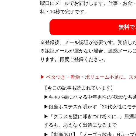
ャバ嬢デビュー。結婚、離婚、地方の激安
曜日にメールでお届けします。仕事・お金
X（旧Twitter）：
料・10秒で完了です。
@mizuechan1989
無料で
記事一覧へ
※登録後、メール認証が必要です。受信し
※認証メールが届かない場合、迷惑メール
ります。再度ご登録ください。
▶ ベタつき・乾燥・ボリューム不足に。スカル
【今この記事も読まれています】
▶キャバ嬢にハマる中年男性の“残念な共通
▶銀座ホステスが明かす「20代女性にモ
▶「グラスを壁に叩きつけ粉々に...」居
するも、あえなく出禁になるまで
▶【動画あり】「ノーブラ散歩」HカップYo