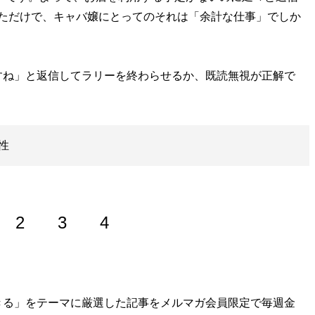
なただけで、キャバ嬢にとってのそれは「余計な仕事」でしか
ね」と返信してラリーを終わらせるか、既読無視が正解で
性
2
3
4
外国語大学卒業後、大阪市内の広告代理店に勤務する傍ら、キ
きる」をテーマに厳選した記事をメルマガ会員限定で毎週金