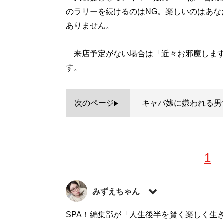
のラリーを続けるのはNG。楽しいのはあ
ありません。
来店予定がない場合は「近々お邪魔します
す。
次のページ
キャバ嬢に嫌われる男
1
みずえちゃん
1989年生まれ。新潟県長岡市出身。関西
SPA！編集部が「人生後半を賢く楽しく生