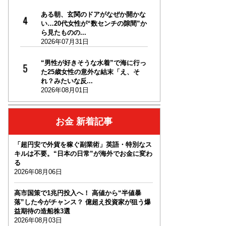
ある朝、玄関のドアがなぜか開かな
い…20代女性が“数センチの隙間”か
ら見たものの...
2026年07月31日
“男性が好きそうな水着”で海に行っ
た25歳女性の意外な結末「え、そ
れ？みたいな反...
2026年08月01日
お金 新着記事
「超円安で外貨を稼ぐ副業術」英語・特別なス
キルは不要。“日本の日常”が海外でお金に変わ
る
2026年08月06日
高市国策で1兆円投入へ！ 高値から“半値暴
落”した今がチャンス？ 億超え投資家が狙う爆
益期待の造船株3選
2026年08月03日