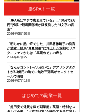
勝SPA！一覧
「JRA系はマジで恵まれている」…“30分で2万
円”投稿で競馬関係者が猛反発した“4文字の言
葉”
2026年08月03日
「明らかに熱中症でした」川田将雅騎手の発言
が波紋…競馬“真夏開催”に浮上した深刻なリス
ク。ファンからは「馬死ぬぞ」の声も
2026年07月27日
「なんかコントレイル安いな」デアリングタク
トが3.3億円の陰で…無敗三冠馬がセレクトセ
ールで明暗
2026年07月15日
はじめての副業一覧
「超円安で外貨を稼ぐ副業術」英語・特別なス
キルは不要。“日本の日常”が海外でお金に変わ