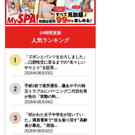
24時間更新
人気ランキング
「ズボンとパンツをおろしました」
…口腔性交に至るまでの“生々しい
やりとり”を証言...
2026年08月03日
手紙1枚で退所通告…藤あや子の独
立トラブルにバーニング二代目社長
が告白「実際の料...
2026年08月04日
「叩かれた女子中学生が泣いてい
た」満員電車で“杖を振り回す”高齢
者が暴走。“屈強...
2026年08月02日