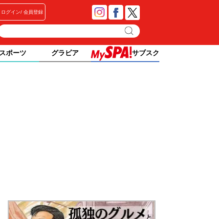
ログイン
会員登録
スポーツ
グラビア
サブスク