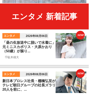
エンタメ 新着記事
NEW!
エンタメ
2026年08月06日
「昼の生放送中に脱いで水着に」
元ミニスカポリス・大原かおり
（50歳）が振り...
千駄木雄大
NEW!
エンタメ
2026年08月06日
新日本プロレス社長・棚橋弘至が
テレビ朝日グループの社長ズラリ
20人を前に、...
棚橋弘至