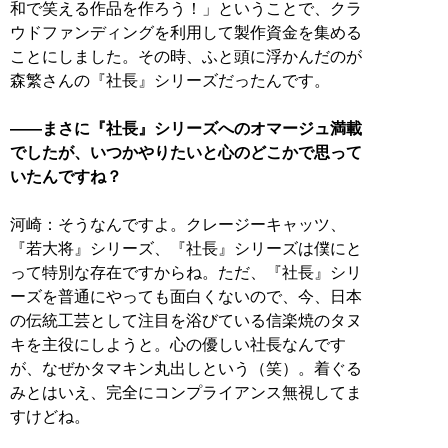
和で笑える作品を作ろう！」ということで、クラ
ウドファンディングを利用して製作資金を集める
ことにしました。その時、ふと頭に浮かんだのが
森繁さんの『社長』シリーズだったんです。
――まさに『社長』シリーズへのオマージュ満載
でしたが、いつかやりたいと心のどこかで思って
いたんですね？
河崎：そうなんですよ。クレージーキャッツ、
『若大将』シリーズ、『社長』シリーズは僕にと
って特別な存在ですからね。ただ、『社長』シリ
ーズを普通にやっても面白くないので、今、日本
の伝統工芸として注目を浴びている信楽焼のタヌ
キを主役にしようと。心の優しい社長なんです
が、なぜかタマキン丸出しという（笑）。着ぐる
みとはいえ、完全にコンプライアンス無視してま
すけどね。