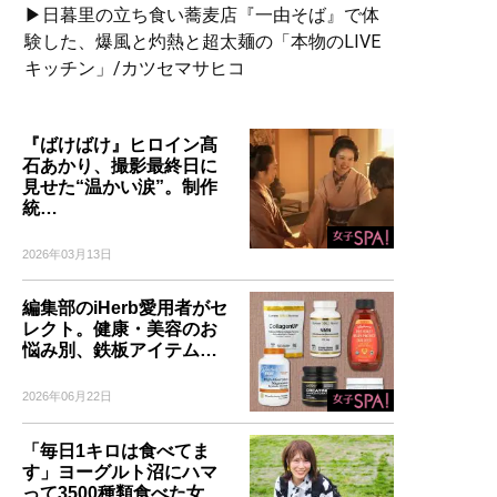
▶日暮里の立ち食い蕎麦店『一由そば』で体
験した、爆風と灼熱と超太麺の「本物のLIVE
キッチン」/カツセマサヒコ
『ばけばけ』ヒロイン髙
石あかり、撮影最終日に
見せた“温かい涙”。制作
統…
2026年03月13日
編集部のiHerb愛用者がセ
レクト。健康・美容のお
悩み別、鉄板アイテム…
2026年06月22日
「毎日1キロは食べてま
す」ヨーグルト沼にハマ
って3500種類食べた女