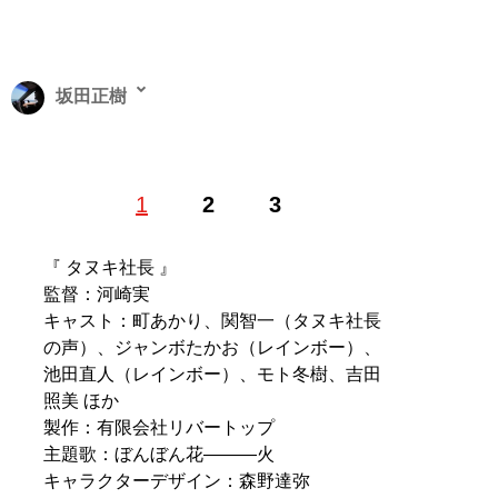
坂田正樹
広告制作会社、洋画ビデオ宣伝、CS放送広報誌の編集を
1
2
3
経て、フリーライターに。国内外の映画、ドラマを中心
に、インタビュー記事、コラム、レビューなどを各メデ
ィアに寄稿。2022年4月には、エンタメの「舞台裏」を
『 タヌキ社長 』
学ぶライブラーニングサイト「バックヤード・コム」を
監督：河崎実
立ち上げ、現在は編集長として、ライターとして、多忙
キャスト：町あかり、関智一（タヌキ社長
な日々を送る。（Twitterアカウン
の声）、ジャンボたかお（レインボー）、
ト：:
@Backyard_com）
池田直人（レインボー）、モト冬樹、吉田
照美 ほか
記事一覧へ
製作：有限会社リバートップ
主題歌：ぼんぼん花―――火
キャラクターデザイン：森野達弥