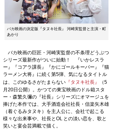
バカ映画の決定版『タヌキ社長』 河崎実監督と主演・町
あかり
バカ映画の巨匠・河崎実監督の不条理どうぶつ
シリーズ最新作がついに始動！ 『いかレスラ
ー』『コアラ課長』『かにゴールキーパー』『猫
ラーメン大将』に続く第5弾、気になるタイトル
は、このゆるさがたまらない
『タヌキ社長』
（5
月20日公開）。かつての東宝映画のドル箱スタ
ー・森繁久彌の『社長』シリーズにオマージュを
捧げた本作では、大手酒造会社社長・信楽矢木雄
（着ぐるみタヌキ）を主人公に、会社で起こる
様々な出来事や、社長とOL との淡い恋を、歌と
笑いと宴会芸満載で描く。