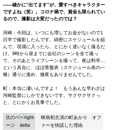
――確かに“出てます”が、愛すべきキャラクター
ですよね（笑）。コロナ禍で、資金も限られてい
るので、撮影は大変だったのでは？
河崎：今回は、いつにも増してお金がないので1
日半で撮影したんです。綿密にスケジュールを組
んで、現場に入ったら、とにかく迷いなく撮るだ
け。9時から昼までに会社のシーンを全て撮っ
て、そのあとライブシーンを撮って、夜は料亭…
という具合に、ほぼ香盤表（スケジュール表の一
種）通りに進め、徹夜もありませんでした。
町：本当に凄いんですよ！ もうあんな早わざは
河崎監督にしかできないです。サクサクサクっ
と、とにかくお見事でした。
次のペ
映画初主演の町あかり オフ
ージ
ァーを快諾した理由