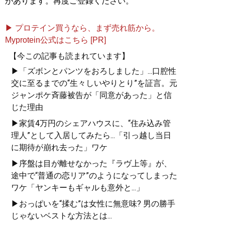
があります。再度ご登録ください。
▶ プロテイン買うなら、まず売れ筋から。
Myprotein公式はこちら [PR]
【今この記事も読まれています】
▶「ズボンとパンツをおろしました」...口腔性
交に至るまでの“生々しいやりとり”を証言。元
ジャンポケ斉藤被告が「同意があった」と信
じた理由
▶家賃4万円のシェアハウスに、“住み込み管
理人”として入居してみたら...「引っ越し当日
に期待が崩れ去った」ワケ
▶序盤は目が離せなかった『ラヴ上等』が、
途中で“普通の恋リア”のようになってしまった
ワケ「ヤンキーもギャルも意外と...」
▶おっぱいを“揉む”は女性に無意味? 男の勝手
じゃないベストな方法とは...