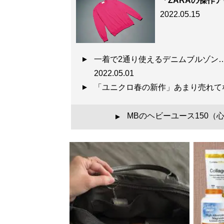
自信は服で簡単につく
「ZARAの傑作
2022.05.15
一着で2通り使えるデニムブルゾン
2022.05.01
「ユニクロ春の新作」あまり売れ
『
最速でおしゃれに
MBのヘビーユース150
▲
誰も言葉にできなか
コーディネート・8
記事一覧へ