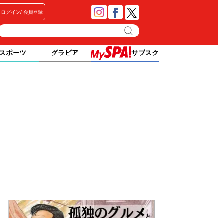
ログイン
会員登録
スポーツ
グラビア
サブスク