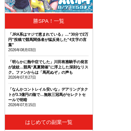
勝SPA！一覧
「JRA系はマジで恵まれている」…“30分で2万
円”投稿で競馬関係者が猛反発した“4文字の言
葉”
2026年08月03日
「明らかに熱中症でした」川田将雅騎手の発言
が波紋…競馬“真夏開催”に浮上した深刻なリス
ク。ファンからは「馬死ぬぞ」の声も
2026年07月27日
「なんかコントレイル安いな」デアリングタク
トが3.3億円の陰で…無敗三冠馬がセレクトセ
ールで明暗
2026年07月15日
はじめての副業一覧