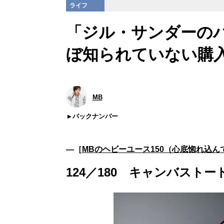
ライフ
「ジル・サンダーの
ぼ知られていない購入
MB
バックナンバー
―［
MBのヘビーユース150（心底惚れ込
124／180 キャンバストート