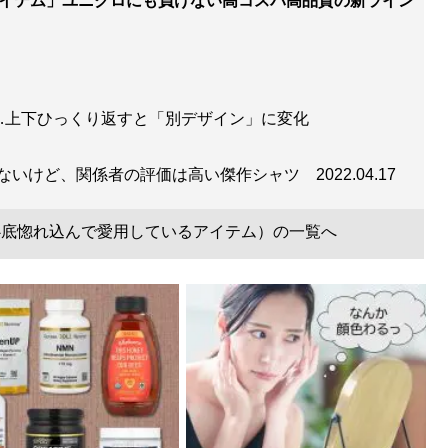
ることができる!
アイテム」ユニクロにも負けない高コスパ高品質の新ライン
…上下ひっくり返すと「別デザイン」に変化
てないけど、関係者の評価は高い傑作シャツ
2022.04.17
見せる方法 【電子限定特典付き】
』
（心底惚れ込んで愛用しているアイテム）の一覧へ
った「男のおしゃれ」の決定版。電子版特典として、MBの
0スタイルを追加収録！