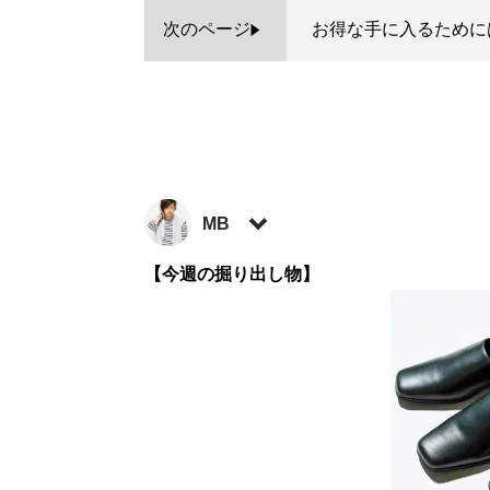
次のページ
お得な手に入るために
MB
ファッションバイヤー。最新刊『
【今週の掘り出し物】
ロードマ
に見せる方法 <実践編>
』『
最速でおしゃれ
など関連書籍が累計200万部を突破。ブログ
方法
」、ユーチューブ「
MBチャンネル
」も
ト:
@MBKnowerMag
）
『
ロードマップ
』