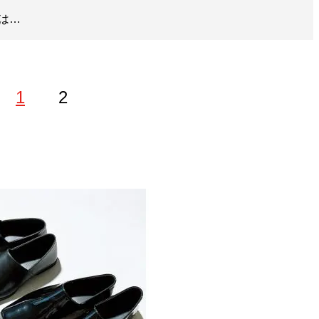
は…
1
2
ップ
』のほか、『
MBの偏愛ブランド図鑑
』『
最速でおしゃれ
に見せる方法
』『
幸服論――人生は服で簡単に変えられる
』
「
Knower Mag現役メンズバイヤーが伝えるオシャレになる
話題に。年間の被服費は1000万円超！ （Xアカウン