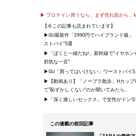
▶ プロテイン買うなら、まず売れ筋から。Mypr
『
最速でおしゃれに
【今この記事も読まれています】
▶GU最新作「2990円でハイブランド級」
ユニクロやGUでも
ストバイ”5選
▶「ぼくと一緒だね!」新幹線で“イヤホン
邪気な一言”
▶GU「買ってはいけない」ワーストバイ
▶【動画あり】「ノーブラ散歩」HカップYo
て“恥ずかしくない”のか聞いてみたら...
▶「深く激しいセックス」で女性がドン引き
『
幸服論――人生は
この連載の前回記事