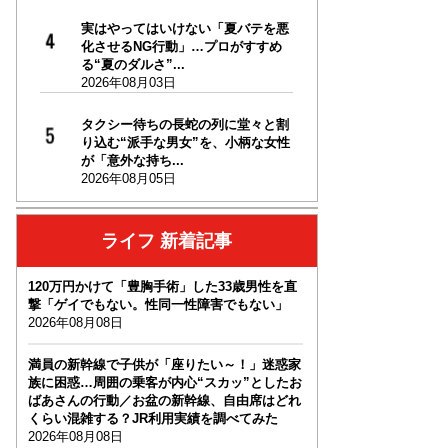
実はやってはいけない「夏バテを悪
化させるNG行動」…プロがすすめ
る“夏のダルさ”...
2026年08月03日
タクシー待ちの長蛇の列に堂々と割
り込む“派手な男女”を、小柄な女性
が「意外な持ち...
2026年08月05日
ライフ 新着記事
120万円かけて「豊胸手術」した33歳男性を直
撃「ゲイでもない。性同一性障害でもない」
2026年08月08日
満員の新幹線で子供が「座りたい～！」迷惑家
族に困惑…周囲の乗客が内心“スカッ”としたお
ばあさんの行動／お盆の新幹線、自由席はどれ
くらい混雑する？JR利用実績を調べてみた
2026年08月08日