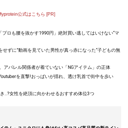
otein公式はこちら [PR]
見せる方法 <実践編>
』
「プロも腰を抜かす1990円」絶対買い逃してはいけない“マ
おしゃれな人は何が違うのか？
をせずに”動画を見ていた男性が真っ赤になった“子どもの無
5。アパレル関係者が着ていない「NGアイテム」の正体
utuberを直撃!おっぱいが揺れ、透け乳首で街中を歩い
...?女性を絶頂に向かわせるおすすめ体位3つ
服で簡単に変えられる
』