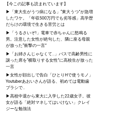
【今この記事も読まれています】
▶「東大生がうつ病になる」“東大うつ”が急増
したワケ。「年収500万円でも劣等感」高学歴
だらけの環境で生きる苦労とは
▶「うるさいぞ!」電車で赤ちゃんに怒鳴る
男。注意した女性が絶句した、隣に座る母親
が放った“衝撃の一言”
▶「お姉さんじゃなくて...」バスで高齢男性に
譲った席を“横取りする女性”に高校生が放った
一言
▶女性が顔出しで告白「ひとりHで使うモノ」
Youtuberあおいさんが語る、初めては電動歯
ブラシで...
▶高校中退から東大に入学した22歳女子。彼
女が語る「絶対マネしてはいけない」クレイ
ジーな勉強法