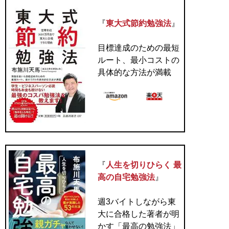
『
東大式節約勉強法
』
目標達成のための最短
ルート、最小コストの
具体的な方法が満載
『
人生を切りひらく 最
高の自宅勉強法
』
週3バイトしながら東
大に合格した著者が明
かす「最高の勉強法」