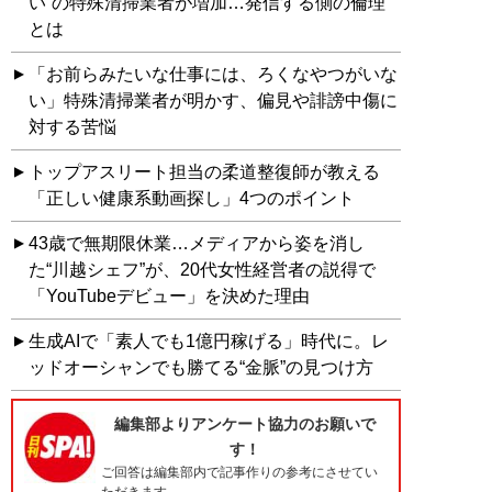
い”の特殊清掃業者が増加…発信する側の倫理
とは
「お前らみたいな仕事には、ろくなやつがいな
い」特殊清掃業者が明かす、偏見や誹謗中傷に
対する苦悩
トップアスリート担当の柔道整復師が教える
「正しい健康系動画探し」4つのポイント
43歳で無期限休業…メディアから姿を消し
た“川越シェフ”が、20代女性経営者の説得で
「YouTubeデビュー」を決めた理由
生成AIで「素人でも1億円稼げる」時代に。レ
ッドオーシャンでも勝てる“金脈”の見つけ方