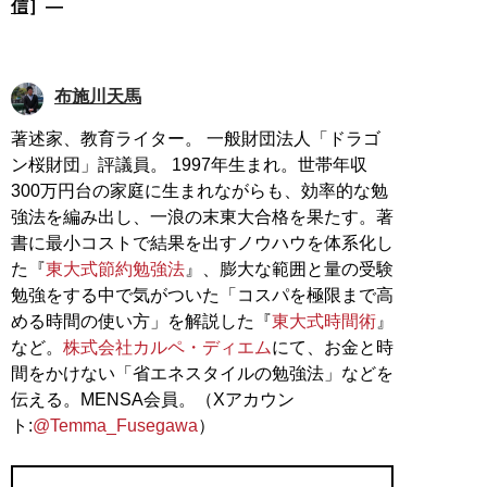
信
］―
布施川天馬
著述家、教育ライター。 一般財団法人「ドラゴ
ン桜財団」評議員。 1997年生まれ。世帯年収
300万円台の家庭に生まれながらも、効率的な勉
強法を編み出し、一浪の末東大合格を果たす。著
書に最小コストで結果を出すノウハウを体系化し
た『
東大式節約勉強法
』、膨大な範囲と量の受験
勉強をする中で気がついた「コスパを極限まで高
める時間の使い方」を解説した『
東大式時間術
』
など。
株式会社カルペ・ディエム
にて、お金と時
間をかけない「省エネスタイルの勉強法」などを
伝える。MENSA会員。（Xアカウン
ト:
@Temma_Fusegawa
）