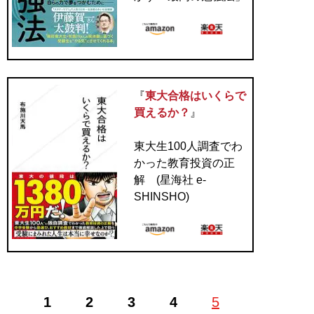
『
東大合格はいくらで
買えるか？
』
東大生100人調査でわ
かった教育投資の正
解 (星海社 e-
SHINSHO)
1
2
3
4
5