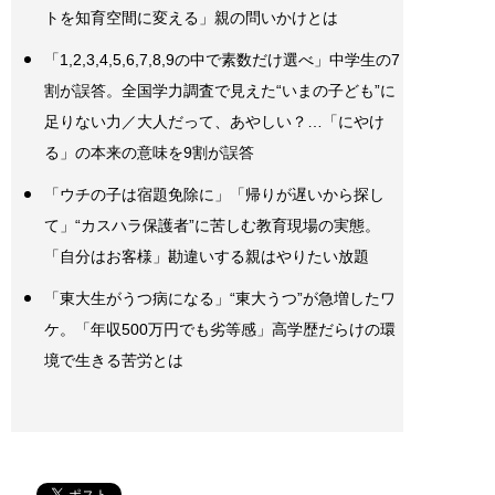
トを知育空間に変える」親の問いかけとは
「1,2,3,4,5,6,7,8,9の中で素数だけ選べ」中学生の7
割が誤答。全国学力調査で見えた“いまの子ども”に
足りない力／大人だって、あやしい？…「にやけ
る」の本来の意味を9割が誤答
「ウチの子は宿題免除に」「帰りが遅いから探し
て」“カスハラ保護者”に苦しむ教育現場の実態。
「自分はお客様」勘違いする親はやりたい放題
「東大生がうつ病になる」“東大うつ”が急増したワ
ケ。「年収500万円でも劣等感」高学歴だらけの環
境で生きる苦労とは