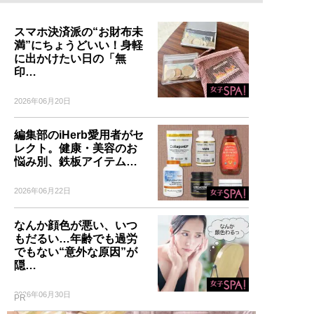
スマホ決済派の“お財布未
満”にちょうどいい！身軽
に出かけたい日の「無
印…
2026年06月20日
編集部のiHerb愛用者がセ
レクト。健康・美容のお
悩み別、鉄板アイテム…
2026年06月22日
なんか顔色が悪い、いつ
もだるい…年齢でも過労
でもない“意外な原因”が
隠…
2026年06月30日
PR