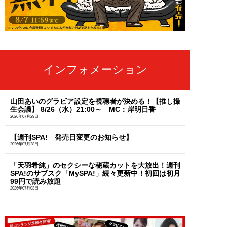
インフォメーション
山田あいのグラビア設定を視聴者が決める！【推し撮
生会議】 8/26（水）21:00～ MC：岸明日香
2026年07月29日
【週刊SPA! 発売日変更のお知らせ】
2026年07月28日
「天羽希純」のセクシーな秘蔵カットを大放出！週刊
SPA!のサブスク「MySPA!」続々更新中！初回は初月
99円で読み放題
2026年07月03日