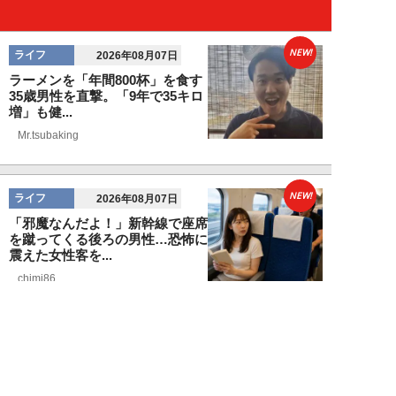
NEW!
ライフ
2026年08月07日
ラーメンを「年間800杯」を食す
35歳男性を直撃。「9年で35キロ
増」も健...
Mr.tsubaking
NEW!
ライフ
2026年08月07日
「邪魔なんだよ！」新幹線で座席
を蹴ってくる後ろの男性…恐怖に
震えた女性客を...
chimi86
NEW!
ライフ
2026年08月06日
「グラスを壁に叩きつけ粉々
に…」居酒屋で大暴走する高齢男