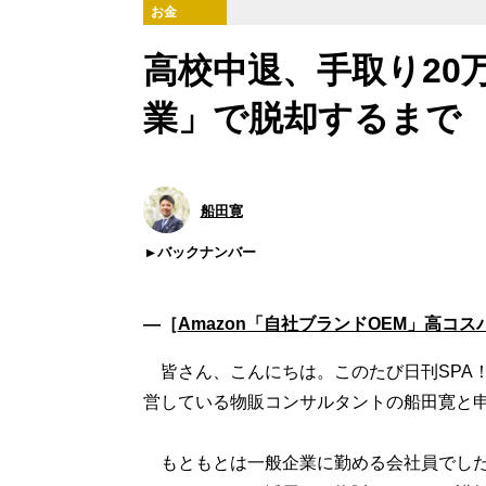
お金
高校中退、手取り20
業」で脱却するまで
船田寛
バックナンバー
―［
Amazon「自社ブランドOEM」高コス
皆さん、こんにちは。このたび日刊SPA
営している物販コンサルタントの船田寛と
もともとは一般企業に勤める会社員でした