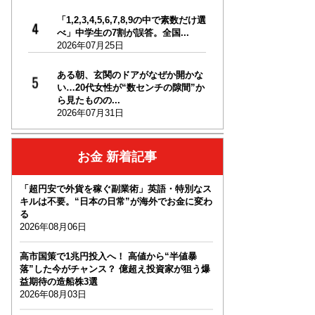
「1,2,3,4,5,6,7,8,9の中で素数だけ選
べ」中学生の7割が誤答。全国...
2026年07月25日
ある朝、玄関のドアがなぜか開かな
い…20代女性が“数センチの隙間”か
ら見たものの...
2026年07月31日
お金 新着記事
「超円安で外貨を稼ぐ副業術」英語・特別なス
キルは不要。“日本の日常”が海外でお金に変わ
る
2026年08月06日
高市国策で1兆円投入へ！ 高値から“半値暴
落”した今がチャンス？ 億超え投資家が狙う爆
益期待の造船株3選
2026年08月03日