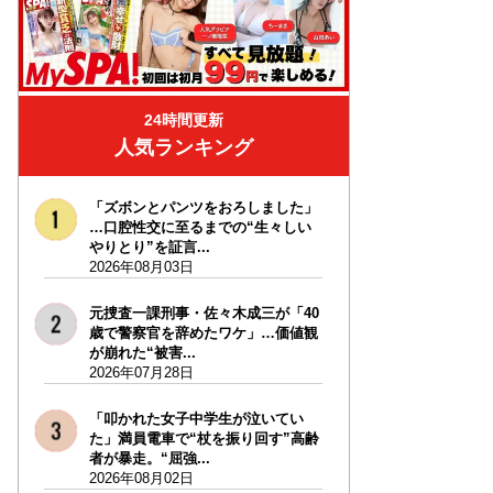
24時間更新
人気ランキング
「ズボンとパンツをおろしました」
…口腔性交に至るまでの“生々しい
やりとり”を証言...
2026年08月03日
元捜査一課刑事・佐々木成三が「40
歳で警察官を辞めたワケ」…価値観
が崩れた“被害...
2026年07月28日
「叩かれた女子中学生が泣いてい
た」満員電車で“杖を振り回す”高齢
者が暴走。“屈強...
2026年08月02日