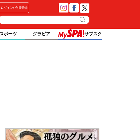
ログイン
会員登録
スポーツ
グラビア
サブスク