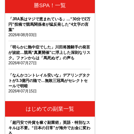
勝SPA！一覧
「JRA系はマジで恵まれている」…“30分で2万
円”投稿で競馬関係者が猛反発した“4文字の言
葉”
2026年08月03日
「明らかに熱中症でした」川田将雅騎手の発言
が波紋…競馬“真夏開催”に浮上した深刻なリス
ク。ファンからは「馬死ぬぞ」の声も
2026年07月27日
「なんかコントレイル安いな」デアリングタク
トが3.3億円の陰で…無敗三冠馬がセレクトセ
ールで明暗
2026年07月15日
はじめての副業一覧
「超円安で外貨を稼ぐ副業術」英語・特別なス
キルは不要。“日本の日常”が海外でお金に変わ
る