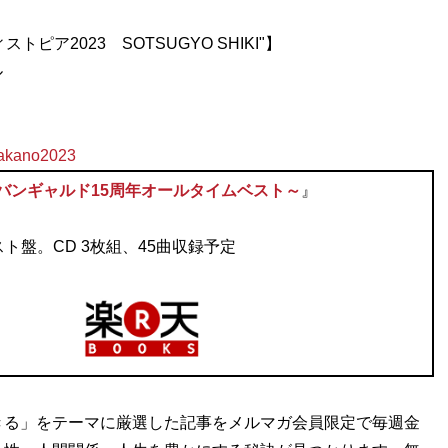
映画などのコラム・インタビューを担当。Twitter：
ア2023 SOTSUGYO SHIKI"】
ル
nakano2023
～アーバンギャルド15周年オールタイムベスト～
』
ト盤。CD 3枚組、45曲収録予定
きる」をテーマに厳選した記事をメルマガ会員限定で毎週金