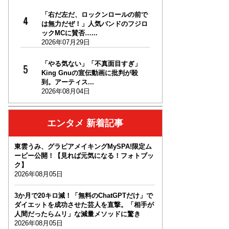
「右だ左だ、ロックンロールの前で
は無力だぜ！」人気バンドのフジロ
ックMCに賛否…...
2026年07月29日
「やる気ない」「不真面目すぎ」
King Gnuの宣伝動画に批判が殺
到。アーティス...
2026年08月04日
エンタメ 新着記事
東雲うみ、グラビアメイキングMySPA!限定ム
ービー公開！【見れば元気になる！フォトブッ
ク】
2026年08月05日
3か月で20キロ減！「無料のChatGPTだけ」で
ダイエットを成功させた芸人を直撃。「相手が
人間だったらムリ」な減量メソッドに驚き
2026年08月05日