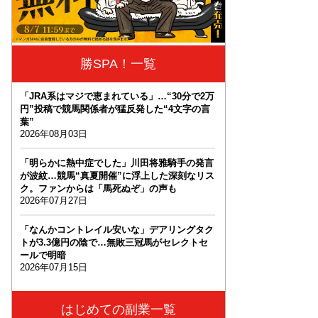
勝SPA！一覧
「JRA系はマジで恵まれている」…“30分で2万
円”投稿で競馬関係者が猛反発した“4文字の言
葉”
2026年08月03日
「明らかに熱中症でした」川田将雅騎手の発言
が波紋…競馬“真夏開催”に浮上した深刻なリス
ク。ファンからは「馬死ぬぞ」の声も
2026年07月27日
「なんかコントレイル安いな」デアリングタク
トが3.3億円の陰で…無敗三冠馬がセレクトセ
ールで明暗
2026年07月15日
はじめての副業一覧