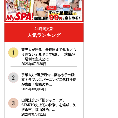
24時間更新
人気ランキング
業界人が語る「最終回まで見る／も
う見ない」夏ドラマ6選。「演技が
一辺倒で主人公に...
2026年07月30日
手紙1枚で退所通告…藤あや子の独
立トラブルにバーニング二代目社長
が告白「実際の料...
2026年08月04日
山田涼介が「旧ジャニーズ、
STARTO史上初の快挙」を達成。矢
沢永吉、福山雅治、...
2026年07月31日