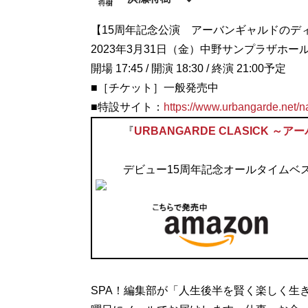
1984年生まれのライター。お笑い、ドラマ、
【15周年記念公演 アーバンギャルドのディストピ
@mhmhhmhm18
2023年3月31日（金）中野サンプラザホー
記事一覧へ
開場 17:45 / 開演 18:30 / 終演 21:00予定
■［チケット］一般発売中
■特設サイト：
https://www.urbangarde.net/
『
URBANGARDE CLASICK 
デビュー15周年記念オールタイムベス
SPA！編集部が「人生後半を賢く楽しく生