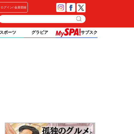
ログイン
会員登録
スポーツ
グラビア
サブスク