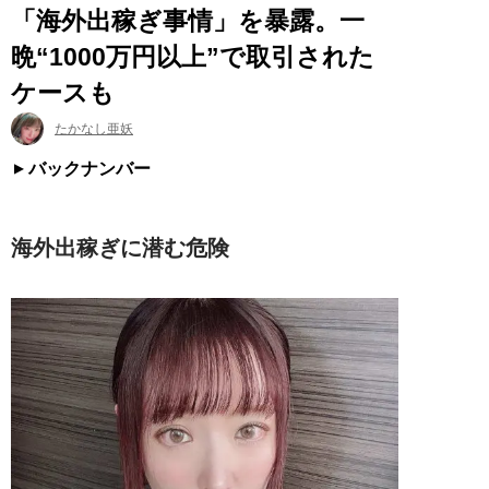
「海外出稼ぎ事情」を暴露。一
晩“1000万円以上”で取引された
ケースも
たかなし亜妖
バックナンバー
海外出稼ぎに潜む危険