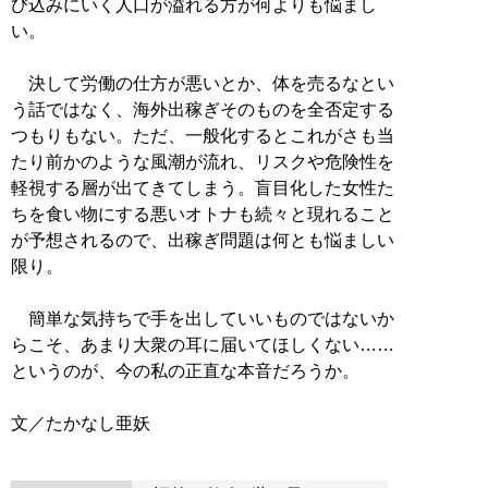
び込みにいく人口が溢れる方が何よりも悩まし
い。
決して労働の仕方が悪いとか、体を売るなとい
う話ではなく、海外出稼ぎそのものを全否定する
つもりもない。ただ、一般化するとこれがさも当
たり前かのような風潮が流れ、リスクや危険性を
軽視する層が出てきてしまう。盲目化した女性た
ちを食い物にする悪いオトナも続々と現れること
が予想されるので、出稼ぎ問題は何とも悩ましい
限り。
簡単な気持ちで手を出していいものではないか
らこそ、あまり大衆の耳に届いてほしくない……
というのが、今の私の正直な本音だろうか。