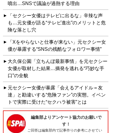
噴出…SNSで議論が過熱する理由
「セクシー女優はテレビに出るな」辛辣な声
も…元女優が語る“テレビ進出”のメリットと危
険な落とし穴
「Xをやらないと仕事が来ない」元セクシー女
優が暴露する“SNSの残酷なフォロワー事情”
大久保公園「立ちんぼ最新事情」を元セクシー
女優が取材した結果…摘発を逃れる“巧妙な手
口”の全貌
元セクシー女優が暴露「会えるアイドル＝友
達」と勘違いする“危険ファン”の実態。イベン
トで実際に受けた“セクハラ被害”とは