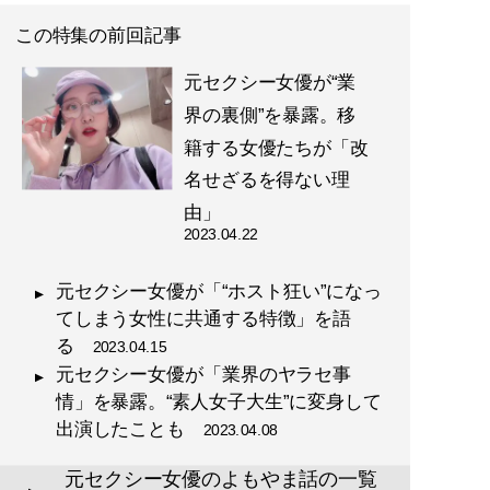
この特集の前回記事
元セクシー女優が“業
界の裏側”を暴露。移
籍する女優たちが「改
名せざるを得ない理
由」
2023.04.22
元セクシー女優が「“ホスト狂い”になっ
てしまう女性に共通する特徴」を語
る
2023.04.15
元セクシー女優が「業界のヤラセ事
情」を暴露。“素人女子大生”に変身して
出演したことも
2023.04.08
元セクシー女優のよもやま話の一覧