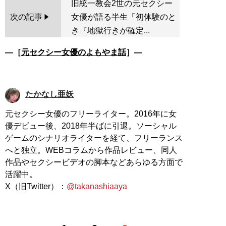
旧統一教会2世の元セクシー
次の記事
女優が語る半生「初体験のと
き『地獄行きが確定...
―［
元セクシー女優のよもやま話
］―
たかなし亜妖
元セクシー女優のフリーライター。2016年に女
優デビュー後、2018年半ばに引退。ソーシャル
ゲームのシナリオライターを経て、フリーランス
へと独立。WEBコラムから作品レビュー、同人
作品やセクシービデオの脚本などあらゆる方面で
活躍中。
X（旧Twitter）：
@takanashiaaya