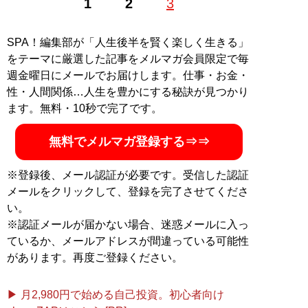
1
2
3
SPA！編集部が「人生後半を賢く楽しく生きる」
をテーマに厳選した記事をメルマガ会員限定で毎
週金曜日にメールでお届けします。仕事・お金・
性・人間関係…人生を豊かにする秘訣が見つかり
ます。無料・10秒で完了です。
無料でメルマガ登録する⇒⇒
※登録後、メール認証が必要です。受信した認証
メールをクリックして、登録を完了させてくださ
い。
※認証メールが届かない場合、迷惑メールに入っ
ているか、メールアドレスが間違っている可能性
があります。再度ご登録ください。
▶ 月2,980円で始める自己投資。初心者向け