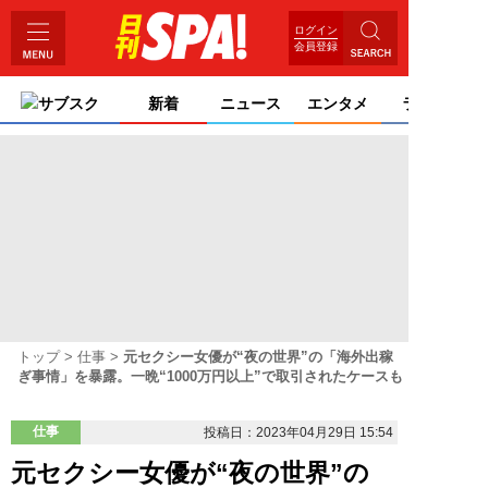
ログイン
会員登録
サブスク
新着
ニュース
エンタメ
ライフ
トップ
仕事
元セクシー女優が“夜の世界”の「海外出稼
ぎ事情」を暴露。一晩“1000万円以上”で取引されたケースも
仕事
投稿日：2023年04月29日 15:54
元セクシー女優が“夜の世界”の