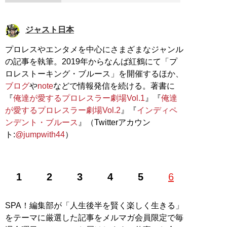
ジャスト日本
プロレスやエンタメを中心にさまざまなジャンル
の記事を執筆。2019年からなんば紅鶴にて「プ
ロレストーキング・ブルース」を開催するほか、
ブログ
や
note
などで情報発信を続ける。著書に
『
俺達が愛するプロレスラー劇場Vol.1
』『
俺達
が愛するプロレスラー劇場Vol.2
』『
インディペ
ンデント・ブルース
』（Twitterアカウン
ト:
@jumpwith44
）
1
2
3
4
5
6
SPA！編集部が「人生後半を賢く楽しく生きる」
をテーマに厳選した記事をメルマガ会員限定で毎