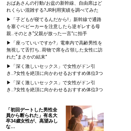
おばあさんの行動/お盆の新幹線、自由席はど
れくらい混雑する?JR利用実績を調べてみた
▶「子どもが寝てるんだから!」新幹線で通路
を塞ぐベビーカーを注意したら逆ギレする母
親...そのとき“父親が放った一言”に拍手
▶「座っていいですか?」電車内で高齢男性を
無視して舌打ち...荷物で席を占領した女性に訪
れた“まさかの結末”
▶「深く激しいセックス」で女性がドン引
き...?女性を絶頂に向かわせるおすすめ体位3つ
▶「深く激しいセックス」で女性がドン引
き...?女性を絶頂に向かわせるおすすめ体位3つ
「初回デートした男性全
員から断られた」有名大
卒34歳女性が、高望みし
な…