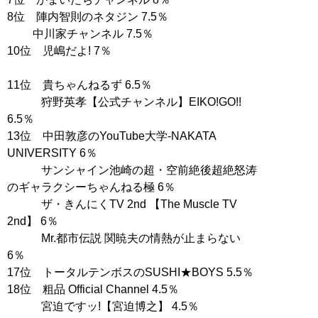
8位 陣内智則のネタジン 7.5％
中川家チャンネル 7.5％
10位 児嶋だよ! 7％
11位 貴ちゃんねるず 6.5％
狩野英孝【公式チャンネル】EIKO!GO!!
6.5％
13位 中田敦彦のYouTube大学-NAKATA
UNIVERSITY 6％
サンシャイン池崎の超・空前絶後超絶怒涛
のギャラクシーちゃんねる極 6％
ザ・きんにくTV 2nd 【The Muscle TV
2nd】 6％
Mr.都市伝説 関暁夫の情熱が止まらない
6％
17位 トータルテンボスのSUSHI★BOYS 5.5％
18位 粗品 Official Channel 4.5％
宮迫ですッ!【宮迫博之】 4.5％