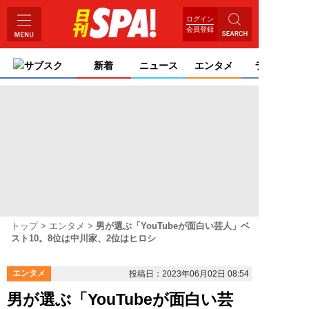
ログイン
会員登録
サブスク
新着
ニュース
エンタメ
ライフ
トップ
エンタメ
男が選ぶ「YouTubeが面白い芸人」ベ
スト10。8位は中川家、2位はヒロシ
エンタメ
投稿日：2023年06月02日 08:54
男が選ぶ「YouTubeが面白い芸