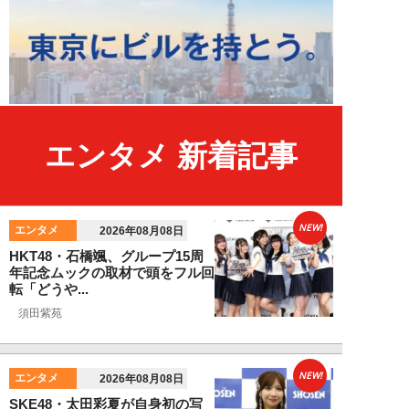
エンタメ 新着記事
NEW!
エンタメ
2026年08月08日
HKT48・石橋颯、グループ15周
年記念ムックの取材で頭をフル回
転「どうや...
須田紫苑
NEW!
エンタメ
2026年08月08日
SKE48・太田彩夏が自身初の写