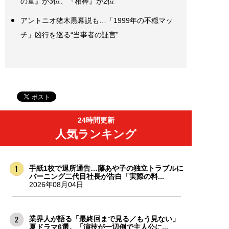
の童』が3位、『相棒』が2位
アントニオ猪木黒幕説も…「1999年の不穏マッ
チ」凶行を巡る“当事者の証言”
24時間更新
人気ランキング
手紙1枚で退所通告…藤あや子の独立トラブルに
バーニング二代目社長が告白「実際の料...
2026年08月04日
業界人が語る「最終回まで見る／もう見ない」
夏ドラマ6選。「演技が一辺倒で主人公に...