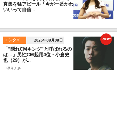
真集を猛アピール「今が一番かわ
いいって自信...
NEW!
エンタメ
2026年08月08日
「“隠れCMキング”と呼ばれるの
は…」男性CM起用4位・小倉史
也（29）が...
望月ふみ
NEW!
エンタメ
2026年08月08日
「マッチョこそ強い」MAX鈴木
が語る、大食い業界の新しい潮
流。日本の現王者...
寺西ジャジューカ