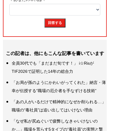
この記者は、他にもこんな記事を書いています
全員30代でも「まだまだ旬です！」 i☆Risが
TIF2026で証明した14年の総合力
「お局が孫のようにかわいがってくれた」納言・薄
幸が伝授する“職場の厄介者を手なずける技術”
「あの人がいるだけで精神的になぜか削られる…」
職場の“毒社員”は追い出してはいけない理由
「なぜ私が尻ぬぐいで疲弊しなきゃいけないの
か…」職場を荒らす5タイプの“毒社員”の実態と撃