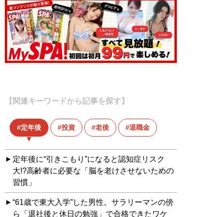
【関連キーワードから記事を探す】
定年後
投資
老後
退職金
定年後に“引きこもり”になると認知症リスク
大!?高齢者に必要な「脳を老けさせないための
習慣」
“61歳で東大入学”した男性。サラリーマンの傍
ら「退社後と休日の勉強」で合格できたワケ