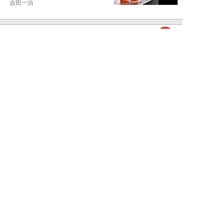
吉田一治
NEW!
仕事
2026年08月02日
「とにかく成長したい」コンサル
業界に群がる若者たちが「危う
い」理由。目的な...
布施川天馬
NEW!
仕事
2026年08月02日
「お局が孫のようにかわいがって
くれた」納言・薄幸が伝授す
る“職場の厄介者を...
週刊SPA！編集部
NEW!
仕事
2026年08月01日
「あの人がいるだけで精神的にな
ぜか削られる…」職場の“毒社