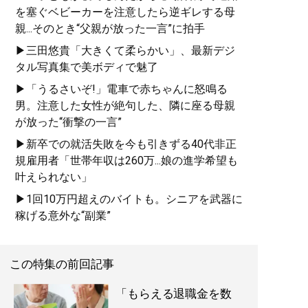
を塞ぐベビーカーを注意したら逆ギレする母
親...そのとき“父親が放った一言”に拍手
▶三田悠貴「大きくて柔らかい」、最新デジ
タル写真集で美ボディで魅了
▶「うるさいぞ!」電車で赤ちゃんに怒鳴る
男。注意した女性が絶句した、隣に座る母親
が放った“衝撃の一言”
▶新卒での就活失敗を今も引きずる40代非正
規雇用者「世帯年収は260万...娘の進学希望も
叶えられない」
▶1回10万円超えのバイトも。シニアを武器に
稼げる意外な“副業”
この特集の前回記事
「もらえる退職金を数