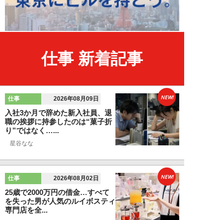
仕事 新着記事
NEW!
仕事
2026年08月09日
入社3か月で辞めた新入社員、退
職の挨拶に持参したのは“菓子折
り”ではなく…...
星谷なな
NEW!
仕事
2026年08月02日
25歳で2000万円の借金…すべて
を失った男が人気のルイボスティ
専門店を全...