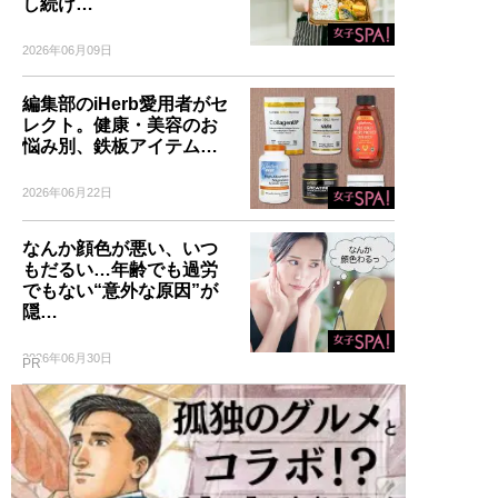
し続け…
2026年06月09日
編集部のiHerb愛用者がセ
レクト。健康・美容のお
悩み別、鉄板アイテム…
2026年06月22日
なんか顔色が悪い、いつ
もだるい…年齢でも過労
でもない“意外な原因”が
隠…
2026年06月30日
PR