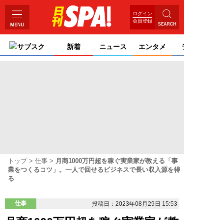
ログイン
会員登録
サブスク
新着
ニュース
エンタメ
ライフ
トップ
仕事
月商1000万円超を稼ぐ実業家が教える「事
業をつくるコツ」。一人で回せるビジネスで長い収入源を得
る
仕事
投稿日：2023年08月29日 15:53