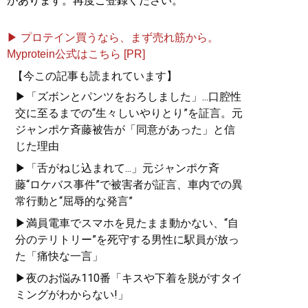
があります。再度ご登録ください。
記事一覧へ
▶ プロテイン買うなら、まず売れ筋から。
Myprotein公式はこちら [PR]
【今この記事も読まれています】
▶「ズボンとパンツをおろしました」...口腔性
交に至るまでの“生々しいやりとり”を証言。元
ジャンポケ斉藤被告が「同意があった」と信
じた理由
▶「舌がねじ込まれて...」元ジャンポケ斉
藤“ロケバス事件”で被害者が証言、車内での異
常行動と“屈辱的な発言”
▶満員電車でスマホを見たまま動かない、“自
分のテリトリー”を死守する男性に駅員が放っ
た「痛快な一言」
▶夜のお悩み110番「キスや下着を脱がすタイ
ミングがわからない!」