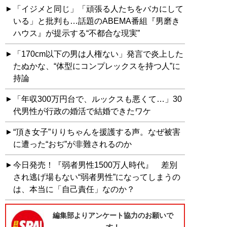
「イジメと同じ」「頑張る人たちをバカにして
いる」と批判も…話題のABEMA番組『男磨き
ハウス』が提示する“不都合な現実”
「170cm以下の男は人権ない」発言で炎上した
たぬかな、“体型にコンプレックスを持つ人”に
持論
「年収300万円台で、ルックスも悪くて…」30
代男性が行政の婚活で結婚できたワケ
“頂き女子”りりちゃんを援護する声。なぜ被害
に遭った“おぢ”が非難されるのか
今日発売！『弱者男性1500万人時代』 差別
され逃げ場もない“弱者男性”になってしまうの
は、本当に「自己責任」なのか？