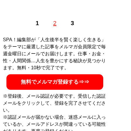
ライター、経営者。主にキャリアや恋愛について執筆。
1
2
3
5000人以上の悩み相談を聞き、弱者男性に関しても記事
を寄稿。著書に
『弱者男性1500万人時代』（扶桑社新
書）
、
『ハピネスエンディング株式会社』（小学館）
。
SPA！編集部が「人生後半を賢く楽しく生きる」
X：
@10anj10
をテーマに厳選した記事をメルマガ会員限定で毎
週金曜日にメールでお届けします。仕事・お金・
性・人間関係…人生を豊かにする秘訣が見つかり
ます。無料・10秒で完了です。
『弱者男性1500万人時
代』 (扶桑社新書)
無料でメルマガ登録する⇒⇒
データで読み解く“弱者男
※登録後、メール認証が必要です。受信した認証
性国家”ニッポンの現在
メールをクリックして、登録を完了させてくださ
い。
※認証メールが届かない場合、迷惑メールに入っ
ているか、メールアドレスが間違っている可能性