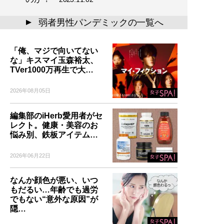
弱者男性パンデミックの一覧へ
▲
「俺、マジで向いてない
な」キスマイ玉森裕太、
TVer1000万再生で大…
2026年08月05日
編集部のiHerb愛用者がセ
レクト。健康・美容のお
悩み別、鉄板アイテム…
2026年06月22日
なんか顔色が悪い、いつ
もだるい…年齢でも過労
でもない“意外な原因”が
隠…