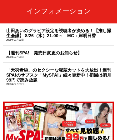
インフォメーション
山田あいのグラビア設定を視聴者が決める！【推し撮
生会議】 8/26（水）21:00～ MC：岸明日香
2026年07月29日
【週刊SPA! 発売日変更のお知らせ】
2026年07月28日
「天羽希純」のセクシーな秘蔵カットを大放出！週刊
SPA!のサブスク「MySPA!」続々更新中！初回は初月
99円で読み放題
2026年07月03日