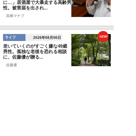
に…」居酒屋で大暴走する高齢男
性。被害届を出され...
高橋マナブ
NEW!
ライフ
2026年08月06日
老いていくのがすごく嫌な49歳
男性。孤独な老後を恐れる相談
に、佐藤優が贈る...
佐藤優
NEW!
ライフ
2026年08月05日
タクシー待ちの長蛇の列に堂々と
割り込む“派手な男女”を、小柄
な女性が「意外...
和泉太郎
NEW!
ライフ
2026年08月05日