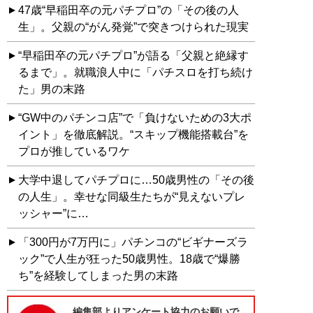
47歳“早稲田卒の元パチプロ”の「その後の人
生」。父親の“がん発覚”で突きつけられた現実
“早稲田卒の元パチプロ”が語る「父親と絶縁す
るまで」。就職浪人中に「パチスロを打ち続け
た」男の末路
“GW中のパチンコ店”で「負けないための3大ポ
イント」を徹底解説。“スキップ機能搭載台”を
プロが推しているワケ
大学中退してパチプロに…50歳男性の「その後
の人生」。幸せな同級生たちが“見えないプレ
ッシャー”に…
「300円が7万円に」パチンコの“ビギナーズラ
ック”で人生が狂った50歳男性。18歳で“爆勝
ち”を経験してしまった男の末路