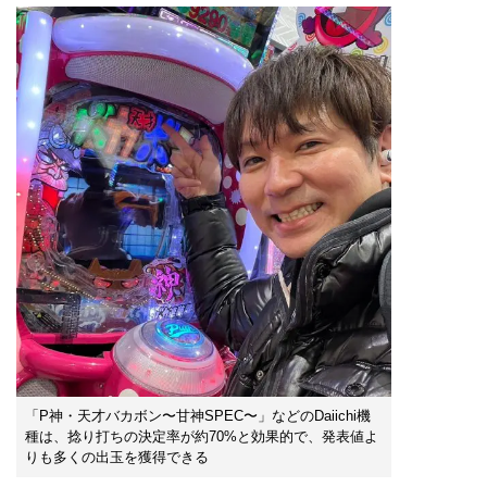
「P神・天才バカボン〜甘神SPEC〜」などのDaiichi機
種は、捻り打ちの決定率が約70%と効果的で、発表値よ
りも多くの出玉を獲得できる