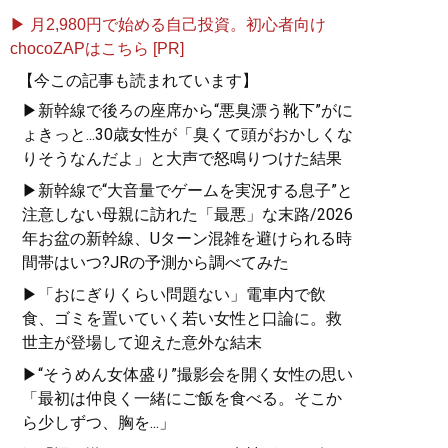
▶ 月2,980円で始める自己投資。初心者向け
chocoZAPはこちら [PR]
【今この記事も読まれています】
▶新幹線で後ろの座席から“悪臭漂う靴下”がに
ょきっと...30歳女性が「臭くて頭がおかしくな
りそうなんだよ」と大声で怒鳴りつけた結果
▶新幹線で“大音量でゲームを実況する息子”と
注意しない母親に訪れた「最悪」な末路/2026
年お盆の新幹線、Uターン混雑を避けられる時
間帯はいつ?JRの予測から調べてみた
▶「おにぎりくらい問題ない」電車内で飲
食、ゴミを置いていく若い女性と口論に。救
世主が登場して迎えた意外な結末
▶“そうめん女体盛り”撮影会を開く女性の思い
「最初は仲良く一緒にご飯を食べる。そこか
ら少しずつ、胸を...」