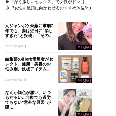
▶「深く激しいセックス」で女性がドン引
き...?女性を絶頂に向かわせるおすすめ体位3つ
元ジャンポケ斉藤に求刑7
年でも、妻は翌日に“楽し
すぎた“と投稿。「その…
2026年08月07日
編集部のiHerb愛用者がセ
レクト。健康・美容のお
悩み別、鉄板アイテム…
2026年06月22日
なんか顔色が悪い、いつ
もだるい…年齢でも過労
でもない“意外な原因”が
隠…