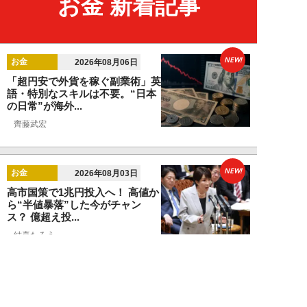
お金 新着記事
NEW!
お金
2026年08月06日
「超円安で外貨を稼ぐ副業術」英
語・特別なスキルは不要。“日本
の日常”が海外...
齊藤武宏
NEW!
お金
2026年08月03日
高市国策で1兆円投入へ！ 高値か
ら“半値暴落”した今がチャン
ス？ 億超え投...
結喜たろう
NEW!
お金
2026年07月27日
ドローンの次は“人型ロボット