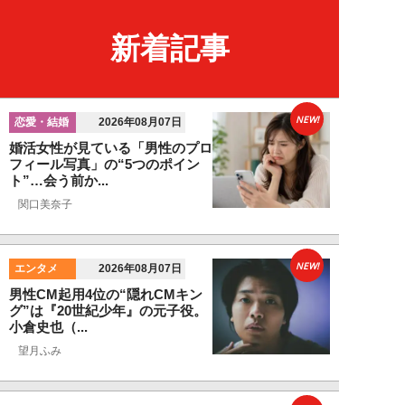
新着記事
NEW!
恋愛・結婚
2026年08月07日
婚活女性が見ている「男性のプロ
フィール写真」の“5つのポイン
ト”…会う前か...
関口美奈子
NEW!
エンタメ
2026年08月07日
男性CM起用4位の“隠れCMキン
グ”は『20世紀少年』の元子役。
小倉史也（...
望月ふみ