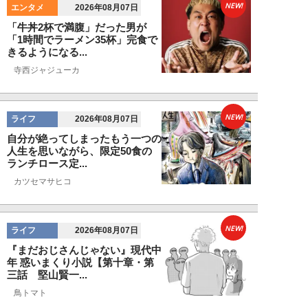
NEW!
エンタメ
2026年08月07日
「牛丼2杯で満腹」だった男が
「1時間でラーメン35杯」完食で
きるようになる...
寺西ジャジューカ
NEW!
ライフ
2026年08月07日
自分が絶ってしまったもう一つの
人生を思いながら、限定50食の
ランチロース定...
カツセマサヒコ
NEW!
ライフ
2026年08月07日
『まだおじさんじゃない』現代中
年 惑いまくり小説【第十章・第
三話 堅山賢一...
鳥トマト