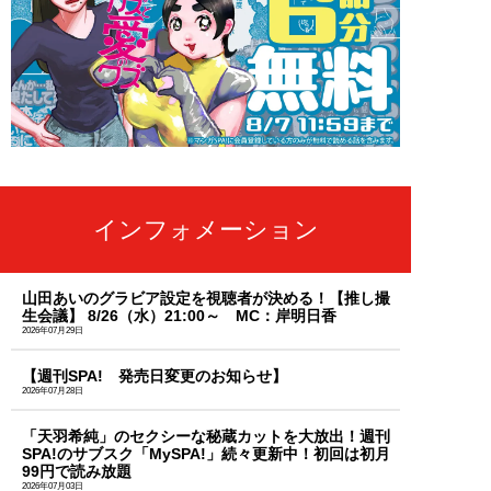
インフォメーション
山田あいのグラビア設定を視聴者が決める！【推し撮
生会議】 8/26（水）21:00～ MC：岸明日香
2026年07月29日
【週刊SPA! 発売日変更のお知らせ】
2026年07月28日
「天羽希純」のセクシーな秘蔵カットを大放出！週刊
SPA!のサブスク「MySPA!」続々更新中！初回は初月
99円で読み放題
2026年07月03日