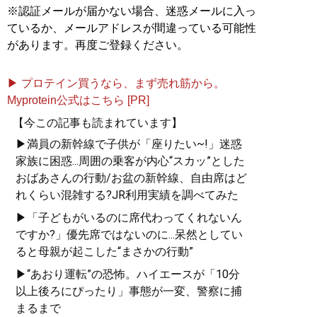
※認証メールが届かない場合、迷惑メールに入っ
ているか、メールアドレスが間違っている可能性
があります。再度ご登録ください。
▶ プロテイン買うなら、まず売れ筋から。
Myprotein公式はこちら [PR]
【今この記事も読まれています】
▶満員の新幹線で子供が「座りたい~!」迷惑
家族に困惑...周囲の乗客が内心“スカッ”とした
おばあさんの行動/お盆の新幹線、自由席はど
れくらい混雑する?JR利用実績を調べてみた
▶「子どもがいるのに席代わってくれないん
ですか?」優先席ではないのに...呆然としてい
ると母親が起こした“まさかの行動”
▶“あおり運転”の恐怖。ハイエースが「10分
以上後ろにぴったり」事態が一変、警察に捕
まるまで