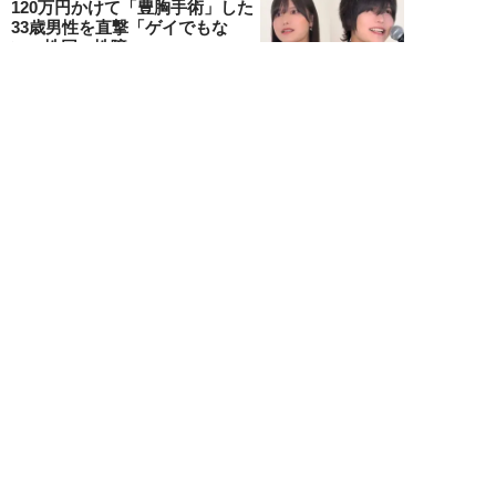
120万円かけて「豊胸手術」した
33歳男性を直撃「ゲイでもな
い。性同一性障...
佐藤隼秀
NEW!
ライフ
2026年08月08日
満員の新幹線で子供が「座りたい
～！」迷惑家族に困惑…周囲の乗
客が内心“スカ...
日刊SPA!取材班
NEW!
ライフ
2026年08月07日
自分が絶ってしまったもう一つの
人生を思いながら、限定50食の
ランチロース定...
カツセマサヒコ