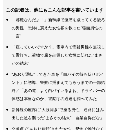
この記者は、他にもこんな記事を書いています
「邪魔なんだよ！」新幹線で座席を蹴ってくる後ろ
の男性…恐怖に震えた女性客を救った“強面男性の
一言”
「座っていいですか？」電車内で高齢男性を無視し
て舌打ち…荷物で席を占領した女性に訪れた“まさ
かの結末”
“あおり運転”してきた車を「白バイの待ち伏せポイ
ント」に誘導、警察に捕まえてもらうまでの一部始
終／「あの道、よく白バイいるよね」ドライバーの
体感は本当なのか、警察庁の通達を調べてみた
新幹線の座席に“大股開き”で座る男性…通路にはみ
出した足を襲った“まさかの結末”「自業自得だな」
交差点で“あおり運転”された女性。恐怖で動けなく