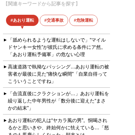
【関連キーワードから記事を探す】
あおり運転
交通事故
危険運転
「舐められるような運転はしないで」“マイル
ドヤンキー女性”が彼氏に求める条件にア然。
「あおり運転予備軍」の危ない心理
高速道路で執拗なパッシング…あおり運転の被
害者が最後に見た“痛快な瞬間”「自業自得って
こういうことですね」
「合流直後にクラクションが…」あおり運転を
繰り返した中年男性が「数分後に迎えた“まさ
かの結末”」
あおり運転の犯人は“ヤカラ風の男”。恫喝され
るかと思いきや、終始何かに怯えている…「怒
るのも馬鹿らしくなった」顛末とは