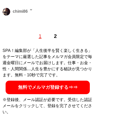
chimi86
2016年よりライター活動を開始。出版社にて書籍コーデ
1
2
ィネーターなども経験。趣味は読書、ミュージカル、舞
台鑑賞、スポーツ観戦、カフェ。
SPA！編集部が「人生後半を賢く楽しく生きる」
記事一覧へ
をテーマに厳選した記事をメルマガ会員限定で毎
週金曜日にメールでお届けします。仕事・お金・
性・人間関係…人生を豊かにする秘訣が見つかり
ます。無料・10秒で完了です。
無料でメルマガ登録する⇒⇒
※登録後、メール認証が必要です。受信した認証
メールをクリックして、登録を完了させてくださ
い。