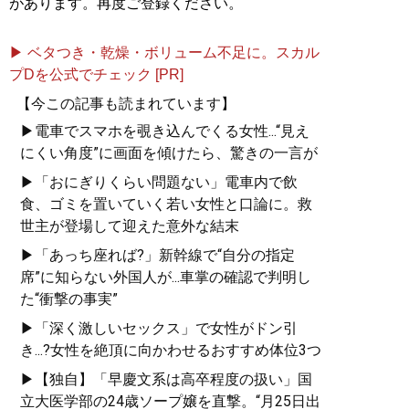
があります。再度ご登録ください。
▶ ベタつき・乾燥・ボリューム不足に。スカル
プDを公式でチェック [PR]
【今この記事も読まれています】
▶電車でスマホを覗き込んでくる女性...“見え
にくい角度”に画面を傾けたら、驚きの一言が
▶「おにぎりくらい問題ない」電車内で飲
食、ゴミを置いていく若い女性と口論に。救
世主が登場して迎えた意外な結末
▶「あっち座れば?」新幹線で“自分の指定
席”に知らない外国人が...車掌の確認で判明し
た“衝撃の事実”
▶「深く激しいセックス」で女性がドン引
き...?女性を絶頂に向かわせるおすすめ体位3つ
▶【独自】「早慶文系は高卒程度の扱い」国
立大医学部の24歳ソープ嬢を直撃。“月25日出