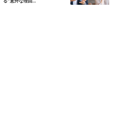
る“意外な理由...
山本早織
NEW!
恋愛・結婚
2026年08月04日
「当初からナルシストっぽいとは
思っていたんですけど…」女性が
密かに“恋愛対...
堺屋大地
NEW!
恋愛・結婚
2026年08月02日
「ダサい中年男性」に共通す
る“時代遅れのファッション”と
は。100万円の「...
堺屋大地