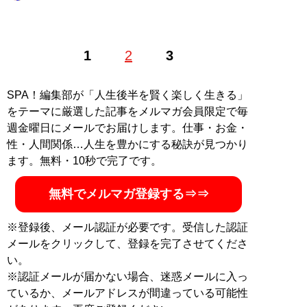
1985年、東京生まれ。アイドル、銀座のホステスなどを
1
2
3
経て、現在は恋愛コンサルタントとして結婚したい男女
に向けて情報や出会いの場を提供する。「
最短成婚成功
の秘訣マガジン
」をLINEで配信中。公式ホームページ
SPA！編集部が「人生後半を賢く楽しく生きる」
「
結婚につながる恋のコンサルタント 山本早織
」（Xア
をテーマに厳選した記事をメルマガ会員限定で毎
カウント:
@yamamotosaori_
）
週金曜日にメールでお届けします。仕事・お金・
性・人間関係…人生を豊かにする秘訣が見つかり
記事一覧へ
ます。無料・10秒で完了です。
無料でメルマガ登録する⇒⇒
※登録後、メール認証が必要です。受信した認証
メールをクリックして、登録を完了させてくださ
い。
※認証メールが届かない場合、迷惑メールに入っ
ているか、メールアドレスが間違っている可能性