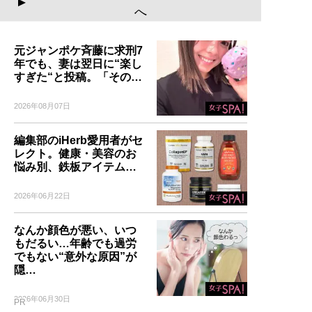
▲
へ
元ジャンポケ斉藤に求刑7
年でも、妻は翌日に“楽し
すぎた“と投稿。「その…
2026年08月07日
編集部のiHerb愛用者がセ
レクト。健康・美容のお
悩み別、鉄板アイテム…
2026年06月22日
なんか顔色が悪い、いつ
もだるい…年齢でも過労
でもない“意外な原因”が
隠…
2026年06月30日
PR