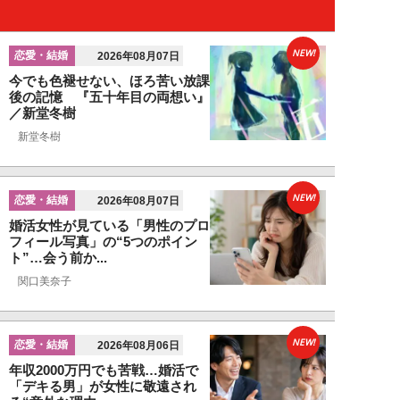
NEW!
恋愛・結婚
2026年08月07日
今でも色褪せない、ほろ苦い放課
後の記憶 『五十年目の両想い』
／新堂冬樹
新堂冬樹
NEW!
恋愛・結婚
2026年08月07日
婚活女性が見ている「男性のプロ
フィール写真」の“5つのポイン
ト”…会う前か...
関口美奈子
NEW!
恋愛・結婚
2026年08月06日
年収2000万円でも苦戦…婚活で
「デキる男」が女性に敬遠され