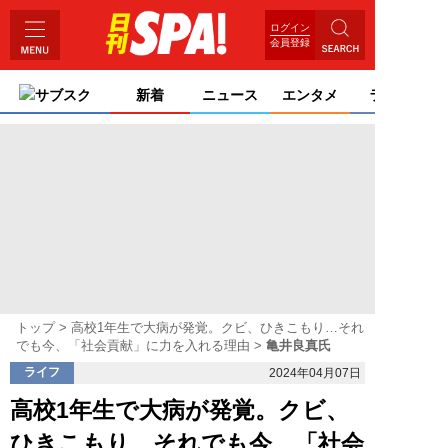
ログイン
会員登録
サブスク
新着
ニュース
エンタメ
ライフ
トップ
高校1年生で大病が発覚。クビ、ひきこもり…それ
でも今、「社会貢献」に力を入れる理由
亀井良真氏
ライフ
2024年04月07日
高校1年生で大病が発覚。クビ、
ひきこもり…それでも今、「社会