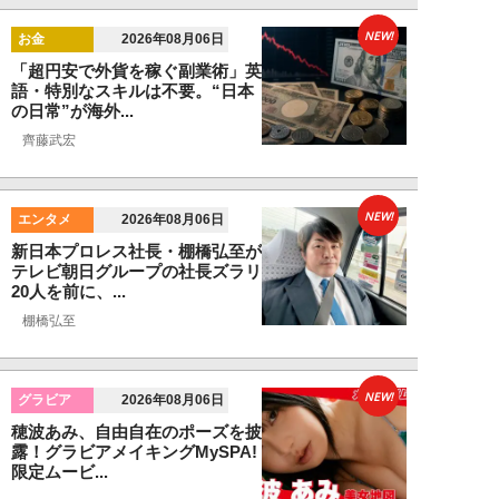
NEW!
お金
2026年08月06日
「超円安で外貨を稼ぐ副業術」英
語・特別なスキルは不要。“日本
の日常”が海外...
齊藤武宏
NEW!
エンタメ
2026年08月06日
新日本プロレス社長・棚橋弘至が
テレビ朝日グループの社長ズラリ
20人を前に、...
棚橋弘至
NEW!
グラビア
2026年08月06日
穂波あみ、自由自在のポーズを披
露！グラビアメイキングMySPA!
限定ムービ...