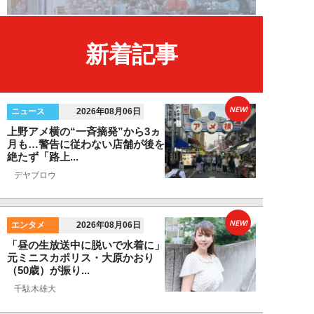
新着記事
NEW!
ニュース
2026年08月06日
上野アメ横の“一斉摘発”から3ヵ
月も…警告に従わない店舗が後を
絶たず「路上...
デヤブロウ
NEW!
エンタメ
2026年08月06日
「昼の生放送中に脱いで水着に」
元ミニスカポリス・大原かおり
（50歳）が振り...
千駄木雄大