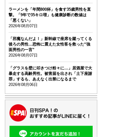
ラーメンを「年間800杯」を食す35歳男性を直
撃。「9年で35キロ増」も健康診断の数値は
「悪くない」
2026年08月07日
「邪魔なんだよ！」新幹線で座席を蹴ってくる
後ろの男性…恐怖に震えた女性客を救った“強
面男性の一言”
2026年08月07日
「グラスを壁に叩きつけ粉々に…」居酒屋で大
暴走する高齢男性。被害届を出され「土下座謝
罪」するも、あえなく出禁になるまで
2026年08月06日