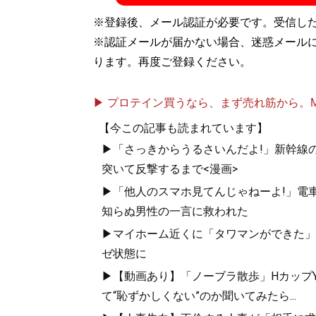
※登録後、メール認証が必要です。受信し
※認証メールが届かない場合、迷惑メール
ります。再度ご登録ください。
▶ プロテイン買うなら、まず売れ筋から。Mypr
【今この記事も読まれています】
▶「さっきからうるさいんだよ!」新幹線の
突いて反撃するまで<漫画>
▶「他人のスマホ見てんじゃねーよ!」電車
知らぬ男性の一言に救われた
▶マイホーム近くに「タワマンができた」
ゼ状態に
▶【動画あり】「ノーブラ散歩」HカップYo
て“恥ずかしくない”のか聞いてみたら...