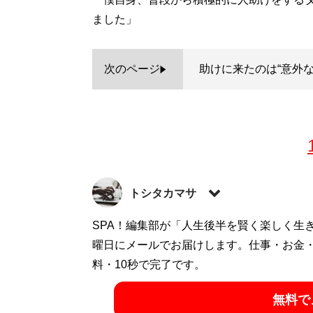
ました」
次のページ
助けに来たのは“意外な
トシタカマサ
ビジネスや旅行、サブカルなど幅広いジャ
SPA！編集部が「人生後半を賢く楽しく生
おり、大好物は一般男女のスカッと話やト
曜日にメールでお届けします。仕事・お金
中。
料・10秒で完了です。
無料で
記事一覧へ