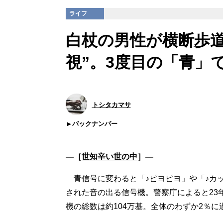
ライフ
白杖の男性が横断歩
視”。3度目の「青」
トシタカマサ
バックナンバー
―［
世知辛い世の中
］―
青信号に変わると「♪ピヨピヨ」や「♪カ
された音の出る信号機。警察庁によると23年
機の総数は約104万基。全体のわずか2％に