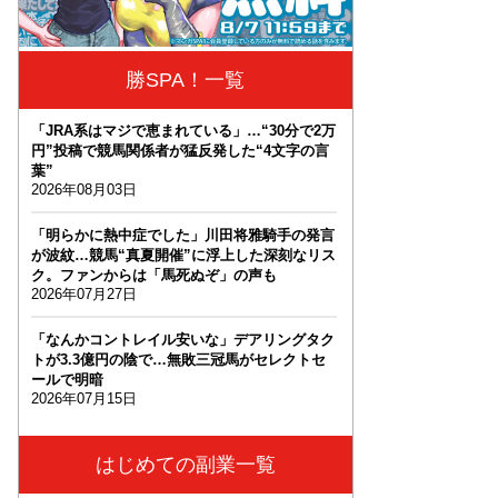
勝SPA！一覧
「JRA系はマジで恵まれている」…“30分で2万
円”投稿で競馬関係者が猛反発した“4文字の言
葉”
2026年08月03日
「明らかに熱中症でした」川田将雅騎手の発言
が波紋…競馬“真夏開催”に浮上した深刻なリス
ク。ファンからは「馬死ぬぞ」の声も
2026年07月27日
「なんかコントレイル安いな」デアリングタク
トが3.3億円の陰で…無敗三冠馬がセレクトセ
ールで明暗
2026年07月15日
はじめての副業一覧