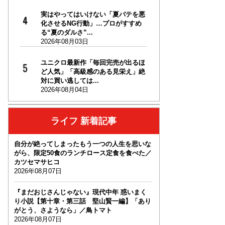
実はやってはいけない「夏バテを悪
化させるNG行動」…プロがすすめ
る“夏のダルさ”...
2026年08月03日
ユニクロ最新作「毎回完売が出るほ
ど人気」「高級感のある見栄え」絶
対に買い逃しては...
2026年08月04日
ライフ 新着記事
自分が絶ってしまったもう一つの人生を思いな
がら、限定50食のランチロース定食を食べた／
カツセマサヒコ
2026年08月07日
『まだおじさんじゃない』現代中年 惑いまく
り小説【第十章・第三話 堅山賢一編】「あり
がとう、さようなら」／鳥トマト
2026年08月07日