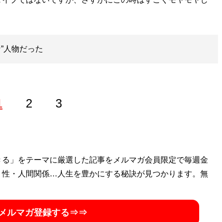
”人物だった
1
2
3
ンルを扱うフリーライター。リサーチャーとしても活動して
きる」をテーマに厳選した記事をメルマガ会員限定で毎週金
ンデモエピソード。4年前から東京と地方の二拠点生活を満喫
・性・人間関係…人生を豊かにする秘訣が見つかります。無
メルマガ登録する⇒⇒