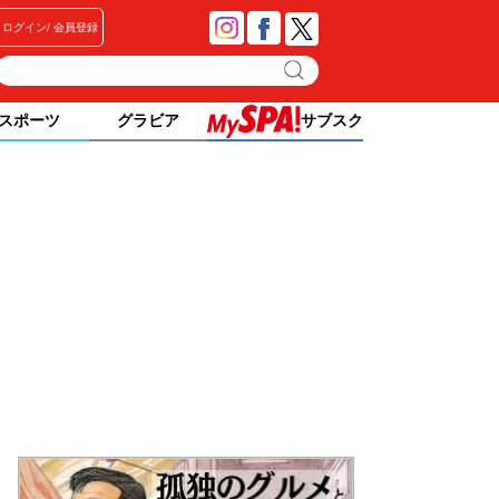
ログイン
会員登録
スポーツ
グラビア
サブスク