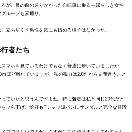
ころが、目の前の通りかかった自転車に乗る主婦らしき女性
性グループも素通り。
、立ち尽くす男性を気にも留める様子はなかった。
歩行者たち
はスマホを見ているわけでもなく普通に歩いていましたか
0ｍほど離れていますが、私の視力は2.0だから見間違うこと
っていたと思うんですよね。特に若者は私と同じ20代だと
袋をぶら下げ、恰好もTシャツ短パンにサンダルと完全な普段
イプではないですが、さすがにこの時はすごくモヤモヤし