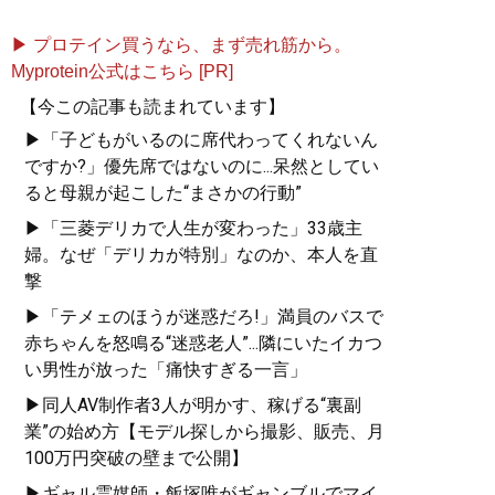
▶ プロテイン買うなら、まず売れ筋から。
Myprotein公式はこちら [PR]
【今この記事も読まれています】
▶「子どもがいるのに席代わってくれないん
ですか?」優先席ではないのに...呆然としてい
ると母親が起こした“まさかの行動”
▶「三菱デリカで人生が変わった」33歳主
婦。なぜ「デリカが特別」なのか、本人を直
撃
▶「テメェのほうが迷惑だろ!」満員のバスで
赤ちゃんを怒鳴る“迷惑老人”...隣にいたイカつ
い男性が放った「痛快すぎる一言」
▶同人AV制作者3人が明かす、稼げる“裏副
業”の始め方【モデル探しから撮影、販売、月
100万円突破の壁まで公開】
▶ギャル霊媒師・飯塚唯がギャンブルでマイ