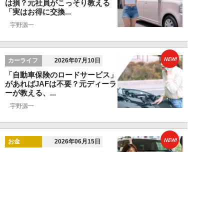
は損？元社員がこっそり教える
「実はお得に交換...
宇野源一
NEW!
カーライフ
2026年07月10日
「自動車保険のロードサービス」
があればJAFは不要？元ディーラ
ーが教える、...
宇野源一
NEW!
お金
2026年06月15日
ランクル250「ディーラー査定
620万円を727万円に」化けさせ
た交渉術。...
宇野源一
NEW!
カーライフ
2026年06月06日