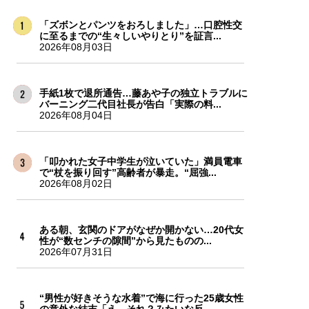
「ズボンとパンツをおろしました」…口腔性交
に至るまでの“生々しいやりとり”を証言...
2026年08月03日
手紙1枚で退所通告…藤あや子の独立トラブルに
バーニング二代目社長が告白「実際の料...
2026年08月04日
「叩かれた女子中学生が泣いていた」満員電車
で“杖を振り回す”高齢者が暴走。“屈強...
2026年08月02日
ある朝、玄関のドアがなぜか開かない…20代女
性が“数センチの隙間”から見たものの...
2026年07月31日
“男性が好きそうな水着”で海に行った25歳女性