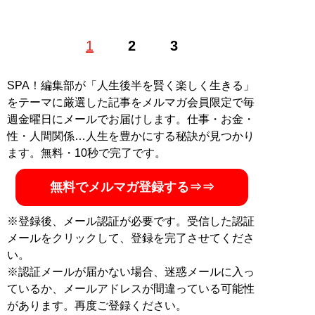
浅く広くがモットーのフリーライター。紙・web問わ
1
2
3
ず、ジャンルも問わず、記事のためならインタビュー・
潜入・執筆・写真撮影・撮影モデル役など、できること
は何でもやるタイプ。X（旧Twitter）：
@matsushima36
SPA！編集部が「人生後半を賢く楽しく生きる」
をテーマに厳選した記事をメルマガ会員限定で毎
記事一覧へ
週金曜日にメールでお届けします。仕事・お金・
性・人間関係…人生を豊かにする秘訣が見つかり
ます。無料・10秒で完了です。
無料でメルマガ登録する⇒⇒
※登録後、メール認証が必要です。受信した認証
メールをクリックして、登録を完了させてくださ
い。
※認証メールが届かない場合、迷惑メールに入っ
ているか、メールアドレスが間違っている可能性
があります。再度ご登録ください。