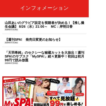
インフォメーション
山田あいのグラビア設定を視聴者が決める！【推し撮
生会議】 8/26（水）21:00～ MC：岸明日香
2026年07月29日
【週刊SPA! 発売日変更のお知らせ】
2026年07月28日
「天羽希純」のセクシーな秘蔵カットを大放出！週刊
SPA!のサブスク「MySPA!」続々更新中！初回は初月
99円で読み放題
2026年07月03日