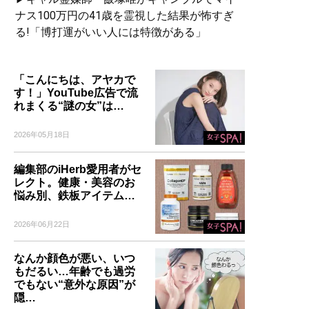
ナス100万円の41歳を霊視した結果が怖すぎ
る!「博打運がいい人には特徴がある」
「こんにちは、アヤカで
す！」YouTube広告で流
れまくる“謎の女”は…
2026年05月18日
編集部のiHerb愛用者がセ
レクト。健康・美容のお
悩み別、鉄板アイテム…
2026年06月22日
なんか顔色が悪い、いつ
もだるい…年齢でも過労
でもない“意外な原因”が
隠…