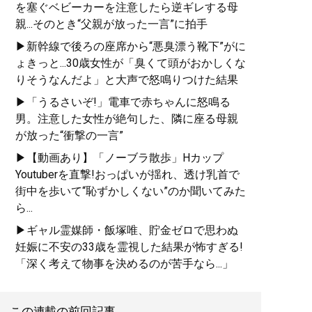
を塞ぐベビーカーを注意したら逆ギレする母
親...そのとき“父親が放った一言”に拍手
▶新幹線で後ろの座席から“悪臭漂う靴下”がに
ょきっと...30歳女性が「臭くて頭がおかしくな
りそうなんだよ」と大声で怒鳴りつけた結果
▶「うるさいぞ!」電車で赤ちゃんに怒鳴る
男。注意した女性が絶句した、隣に座る母親
が放った“衝撃の一言”
▶【動画あり】「ノーブラ散歩」Hカップ
Youtuberを直撃!おっぱいが揺れ、透け乳首で
街中を歩いて“恥ずかしくない”のか聞いてみた
ら...
▶ギャル霊媒師・飯塚唯、貯金ゼロで思わぬ
妊娠に不安の33歳を霊視した結果が怖すぎる!
「深く考えて物事を決めるのが苦手なら...」
この連載の前回記事