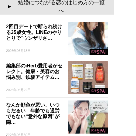
結婚につながる恋のはじめ方の一覧
▲
へ
2回目デートで断られ続け
る35歳女性。LINEのやり
とりで“ウンザリさ…
2026年06月13日
編集部のiHerb愛用者がセ
レクト。健康・美容のお
悩み別、鉄板アイテム…
2026年06月22日
なんか顔色が悪い、いつ
もだるい…年齢でも過労
でもない“意外な原因”が
隠…
2026年06月30日