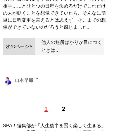
相手……とひとつの日程を決めるだけでこれだけ
の人が動くことを想像できていたら、そんなに簡
単に日程変更を言えるとは思えず、そこまでの想
像ができていないのだろうと感じました。
他人の短所ばかりが目につく
次のページ
ときは…
山本早織
1985年、東京生まれ。アイドル、銀座のホステスなどを
1
2
経て、現在は恋愛コンサルタントとして結婚したい男女
に向けて情報や出会いの場を提供する。「
最短成婚成功
の秘訣マガジン
」をLINEで配信中。公式ホームページ
SPA！編集部が「人生後半を賢く楽しく生きる」
「
結婚につながる恋のコンサルタント 山本早織
」（Xア