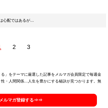
は心配ではあるが…
1
2
3
いマイノリティに寄り添い、活字化することをライフワーク
きる」をテーマに厳選した記事をメルマガ会員限定で毎週金
などでも執筆中。Twitter：
・性・人間関係…人生を豊かにする秘訣が見つかります。無
@kuroshimaaki
りディープなインタビュー
メルマガ登録する⇒⇒
)が「ソープ嬢は天職」と唸るワケ。「こだわりが強い性格の私で