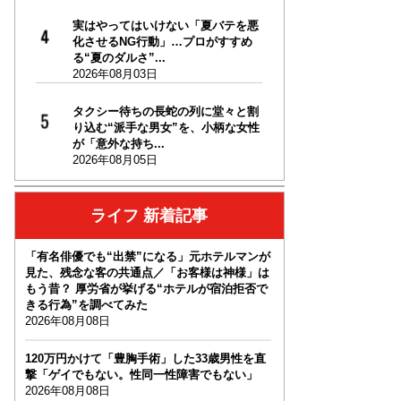
実はやってはいけない「夏バテを悪
化させるNG行動」…プロがすすめ
る“夏のダルさ”...
2026年08月03日
タクシー待ちの長蛇の列に堂々と割
り込む“派手な男女”を、小柄な女性
が「意外な持ち...
2026年08月05日
ライフ 新着記事
「有名俳優でも“出禁”になる」元ホテルマンが
見た、残念な客の共通点／「お客様は神様」は
もう昔？ 厚労省が挙げる“ホテルが宿泊拒否で
きる行為”を調べてみた
2026年08月08日
120万円かけて「豊胸手術」した33歳男性を直
撃「ゲイでもない。性同一性障害でもない」
2026年08月08日