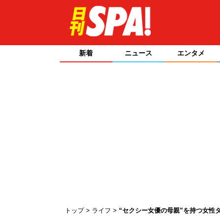
新着
ニュース
エンタメ
トップ
ライフ
“セクシー女優の母親”を持つ女性