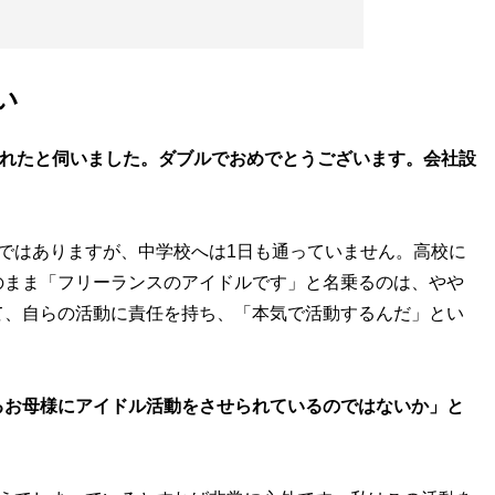
い
されたと伺いました。ダブルでおめでとうございます。会社設
ではありますが、中学校へは1日も通っていません。高校に
のまま「フリーランスのアイドルです」と名乗るのは、やや
て、自らの活動に責任を持ち、「本気で活動するんだ」とい
。
るお母様にアイドル活動をさせられているのではないか」と