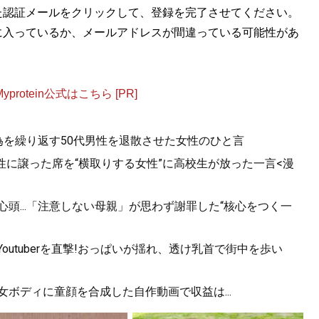
た認証メールをクリックして、登録を完了させてください。
員を直撃「結婚相手もコントロールしようとする母の下
に入っているか、メールアドレスが間違っている可能性があ
大医学部の24歳ソープ嬢を直撃。“月25日出勤”のリアル月
otein公式はこちら [PR]
為を繰り返す50代男性を退散させた女性のひと言
男性に譲った席を“横取りする女性”に高校生が放った一言<漫
心頭...「注意しない母親」が思わず謝罪した“核心をつく一
utuberを直撃!おっぱいが揺れ、透け乳首で街中を歩い
熟女ボディに童顔を合成した自作動画で収益は...