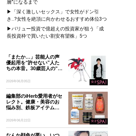
層”になるまで
▶「深く激しいセックス」で女性がドン引
き...?女性を絶頂に向かわせるおすすめ体位3つ
▶バリュー投資で億超えの投資家が狙う「成
長投資枠で買いたい割安有望株」5つ
「またか…」芸能人の声
優起用を“許せない”人た
ちの本音。30歳芸人の“…
2026年06月05日
編集部のiHerb愛用者がセ
レクト。健康・美容のお
悩み別、鉄板アイテム…
2026年06月22日
なんか顔色が悪い、いつ