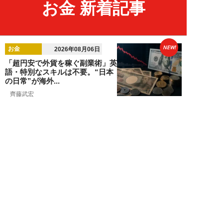
お金 新着記事
NEW!
お金
2026年08月06日
「超円安で外貨を稼ぐ副業術」英
語・特別なスキルは不要。“日本
の日常”が海外...
齊藤武宏
NEW!
お金
2026年08月03日
高市国策で1兆円投入へ！ 高値か
ら“半値暴落”した今がチャン
ス？ 億超え投...
結喜たろう
NEW!
お金
2026年07月27日