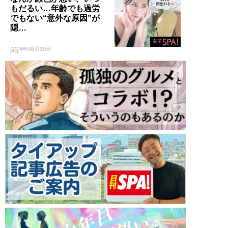
もだるい…年齢でも過労
でもない“意外な原因”が
隠…
2026年06月30日
PR