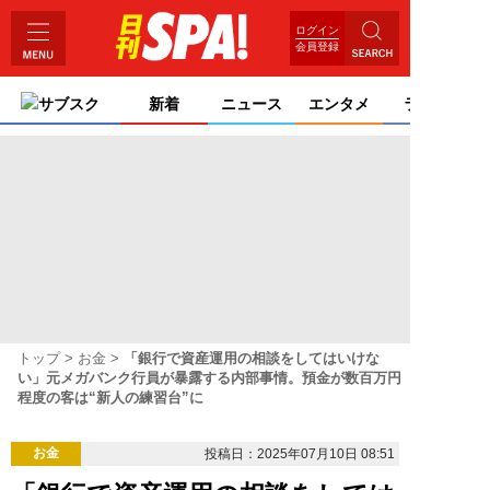
ログイン
会員登録
サブスク
新着
ニュース
エンタメ
ライフ
トップ
お金
「銀行で資産運用の相談をしてはいけな
い」元メガバンク行員が暴露する内部事情。預金が数百万円
程度の客は“新人の練習台”に
お金
投稿日：2025年07月10日 08:51