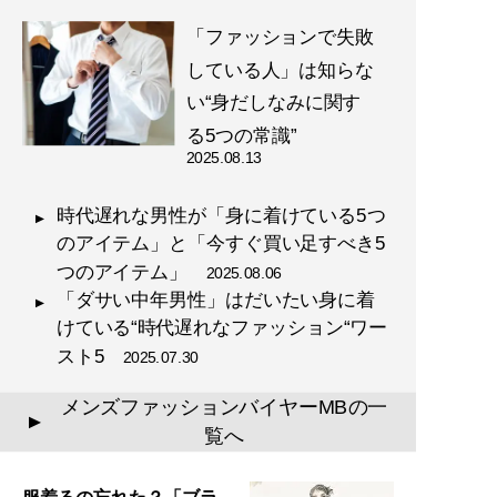
「ファッションで失敗
『
幸服論――人生は服で簡単
している人」は知らな
に変えられる
』
い“身だしなみに関す
自信は服で簡単につくること
る5つの常識”
ができる!
2025.08.13
時代遅れな男性が「身に着けている5つ
のアイテム」と「今すぐ買い足すべき5
つのアイテム」
2025.08.06
「ダサい中年男性」はだいたい身に着
『
最速でおしゃれに見せる
けている“時代遅れなファッション“ワー
方法 【電子限定特典付き】
スト5
2025.07.30
』
メンズファッションバイヤーMBの一
▲
誰も言葉にできなかった
覧へ
「男のおしゃれ」の決定
版。電子版特典として、MB