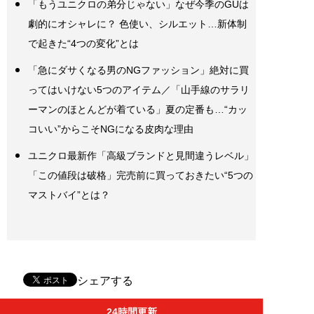
「もうユニクロの弟分じゃない」なぜ今季のGUは
劇的にオシャレに？ 色使い、シルエット…新体制
で起きた“4つの変化”とは
「急にダサくなる男のNGファッション」絶対に買
ってはいけない5つのアイテム／「山手線のサラリ
ーマンのほとんどが着ている」夏の定番も…“カッ
コいい”からこそNGになる皮肉な理由
ユニクロ最新作「高級ブランドと見間違うレベル」
「この値段は破格」完売前に買っておきたい“5つの
マストバイ”とは？
シェアする
24時間更新