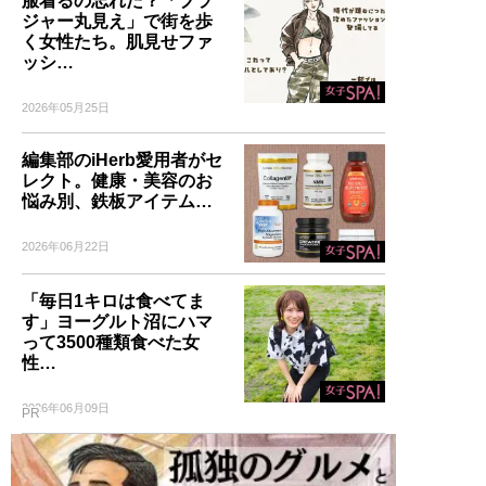
服着るの忘れた？「ブラ
のコーディネート・80スタ
ジャー丸見え」で街を歩
イルを追加収録！
く女性たち。肌見せファ
ッシ…
2026年05月25日
記事一覧へ
編集部のiHerb愛用者がセ
レクト。健康・美容のお
悩み別、鉄板アイテム…
2026年06月22日
「毎日1キロは食べてま
す」ヨーグルト沼にハマ
って3500種類食べた女
性…
2026年06月09日
PR