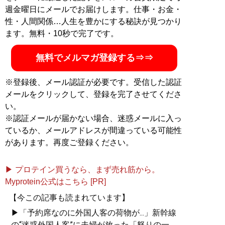
ンズバイヤーが伝えるオシャレになる方法
」、ユーチュ
週金曜日にメールでお届けします。仕事・お金・
ーブ「
MBチャンネル
」も話題に。年間の被服費は1000
性・人間関係…人生を豊かにする秘訣が見つかり
万円超！ （Xアカウント:
@MBKnowerMag
）
ます。無料・10秒で完了です。
無料でメルマガ登録する⇒⇒
『
ロードマップ
』
※登録後、メール認証が必要です。受信した認証
地方のしがないショップ
メールをクリックして、登録を完了させてくださ
店員はなぜ成功できたの
い。
か？
※認証メールが届かない場合、迷惑メールに入っ
その秘密はロードマップ
にあった
ているか、メールアドレスが間違っている可能性
があります。再度ご登録ください。
▶ プロテイン買うなら、まず売れ筋から。
Myprotein公式はこちら [PR]
『
MBの偏愛ブランド図鑑
』
【今この記事も読まれています】
▶「予約席なのに外国人客の荷物が...」新幹線
今着るべきブランド60の歴
の“迷惑外国人客”に夫婦が放った「怒りの一