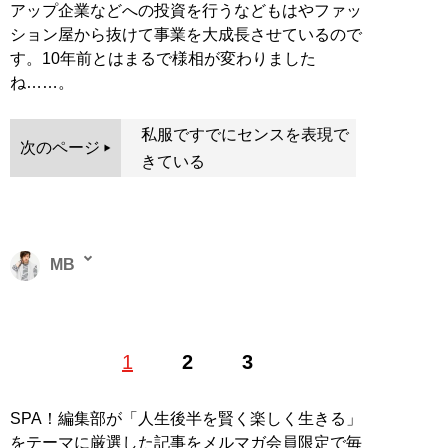
アップ企業などへの投資を行うなどもはやファッ
ション屋から抜けて事業を大成長させているので
す。10年前とはまるで様相が変わりました
ね……。
私服ですでにセンスを表現で
次のページ
きている
MB
ファッションバイヤー。最新刊『
ロードマップ
』のほ
1
2
3
か、『
MBの偏愛ブランド図鑑
』『
最速でおしゃれに見
せる方法 <実践編>
』『
最速でおしゃれに見せる方法
』
『
幸服論――人生は服で簡単に変えられる
』など関連書
SPA！編集部が「人生後半を賢く楽しく生きる」
籍が累計200万部を突破。ブログ「
Knower Mag現役メ
をテーマに厳選した記事をメルマガ会員限定で毎