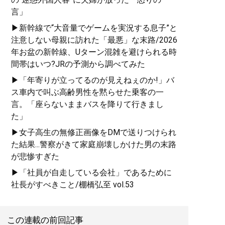
史や特色を、自身が愛用す
言」
る品とともに徹底紹介
▶新幹線で“大音量でゲームを実況する息子”と
注意しない母親に訪れた「最悪」な末路/2026
年お盆の新幹線、Uターン混雑を避けられる時
間帯はいつ?JRの予測から調べてみた
▶「年寄りが立ってるのが見えねぇのか!」バ
『
最速でおしゃれに見せる
ス車内で叫ぶ高齢男性を黙らせた乗客の一
方法 <実践編>
』
言。「座らないままバスを降りて行きまし
た」
ユニクロやGUでもおしゃれ
▶女子高生の無修正画像をDMで送りつけられ
な人は何が違うのか？
た結果...警察がきて家庭崩壊しかけた男の末路
が悲惨すぎた
▶「社員が自走している会社」であるために
社長がすべきこと/棚橋弘至 vol.53
この連載の前回記事