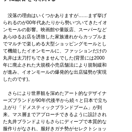
没落の理由はいくつかありますが……まず挙げ
られるのが00年代あたりから勢いづいてきたイオ
ンモールの影響。映画館や量販店、スーパーなど
あらゆるお店を誘致した家族連れからカップルま
でマルチで楽しめる大型ショッピングモールとし
て機能したイオンモールに、ファッションだけの
丸井は太刀打ちできませんでした(背景には2000
年に廃止された大規模小売店舗法により規制緩和
が進み、イオンモールの爆発的な出店猛勢が実現
したのです)。
さらにより世界観を深めたアート的なデザイナ
ーズブランドが90年代後半から続々と日本で立ち
上がり「ドメスティックブランドブーム」が到
来。マス層までアプローチできるように設計され
た丸井ブランドよりもさらにディープで本質的な
服作りがなされ、服好きガチ勢がセレクトショッ