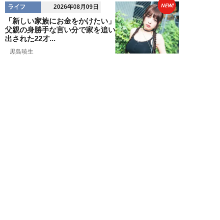
NEW!
ライフ
2026年08月09日
「新しい家族にお金をかけたい」
父親の身勝手な言い分で家を追い
出された22才...
黒島暁生
NEW!
ライフ
2026年08月09日
『孤独のグルメ』原作者がアメリ
カンなハンバーガー屋で夢中にな
った“完全和風...
久住昌之
NEW!
ライフ
2026年08月09日
新幹線で“大音量でゲームを実況
する息子”と注意しない母親に訪
れた「最悪」な...
藤山ムツキ