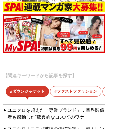
【関連キーワードから記事を探す】
ダウンジャケット
ファストファッション
ブランド
ユニクロを超えた「専業ブランド」…業界関係
者も感動した“驚異的なコスパ”のワケ
ユニクロ「コスパ破壊の価格設定」「超トレン