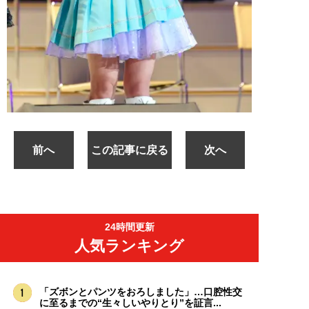
前へ
この記事に戻る
次へ
24時間更新
人気ランキング
「ズボンとパンツをおろしました」…口腔性交
に至るまでの“生々しいやりとり”を証言...