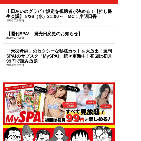
山田あいのグラビア設定を視聴者が決める！【推し撮
生会議】 8/26（水）21:00～ MC：岸明日香
2026年07月29日
【週刊SPA! 発売日変更のお知らせ】
2026年07月28日
「天羽希純」のセクシーな秘蔵カットを大放出！週刊
SPA!のサブスク「MySPA!」続々更新中！初回は初月
99円で読み放題
2026年07月03日