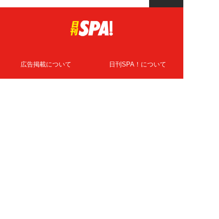
広告掲載について
日刊SPA！について
ニュース提供先
PR記事一覧
ライター・執筆者募集
プライバシーポリシー
Cookie使用について
著作権について
運営会社
記事使用について
お問い合わせ
よくある質問
扶桑社Webメディア