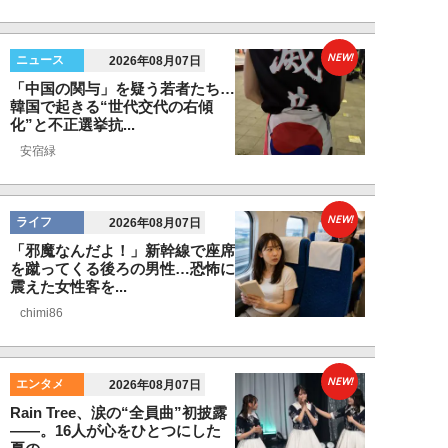
NEW!
ニュース
2026年08月07日
「中国の関与」を疑う若者たち…
韓国で起きる“世代交代の右傾
化”と不正選挙抗...
安宿緑
NEW!
ライフ
2026年08月07日
「邪魔なんだよ！」新幹線で座席
を蹴ってくる後ろの男性…恐怖に
震えた女性客を...
chimi86
NEW!
エンタメ
2026年08月07日
Rain Tree、涙の“全員曲”初披露
――。16人が心をひとつにした