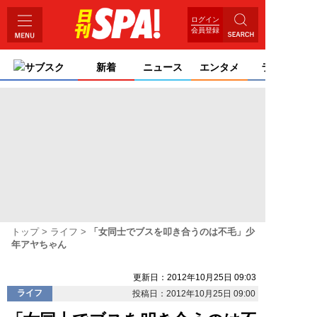
ログイン
会員登録
サブスク
新着
ニュース
エンタメ
ライフ
トップ
ライフ
「女同士でブスを叩き合うのは不毛」少
年アヤちゃん
更新日：2012年10月25日 09:03
ライフ
投稿日：2012年10月25日 09:00