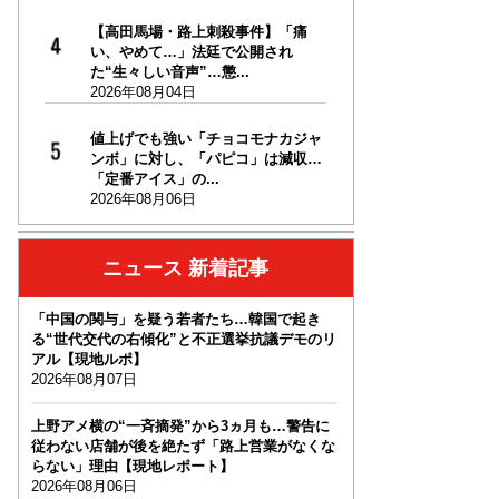
【高田馬場・路上刺殺事件】「痛
い、やめて…」法廷で公開され
た“生々しい音声”…懲...
2026年08月04日
値上げでも強い「チョコモナカジャ
ンボ」に対し、「パピコ」は減収…
「定番アイス」の...
2026年08月06日
ニュース 新着記事
「中国の関与」を疑う若者たち…韓国で起き
る“世代交代の右傾化”と不正選挙抗議デモのリ
アル【現地ルポ】
2026年08月07日
上野アメ横の“一斉摘発”から3ヵ月も…警告に
従わない店舗が後を絶たず「路上営業がなくな
らない」理由【現地レポート】
2026年08月06日