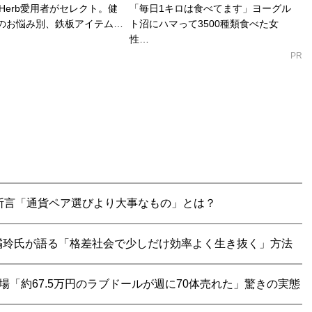
Herb愛用者がセレクト。健
「毎日1キロは食べてます」ヨーグル
のお悩み別、鉄板アイテム…
ト沼にハマって3500種類食べた女
性…
PR
が断言「通貨ペア選びより大事なもの」とは？
橘玲氏が語る「格差社会で少しだけ効率よく生き抜く」方法
場「約67.5万円のラブドールが週に70体売れた」驚きの実態