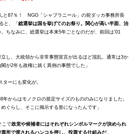
んと87％！ NGO「シャプラニール」の前ダッカ事務所長
ると、「
総選挙は国を挙げてのお祭り。関心が高い半面、治
。ちなみに、総選挙は本来5年ごとなのだが、前回は’01
対立し、大統領から非常事態宣言が出るほど混乱。通常は3か
閣が2年も政権に就く異例の事態でした」
スターにも変化が。
08年からはモノクロの規定サイズのもののみになりました。
りめぐらし、そこに掲示する形になったんです」
そこで
政党や候補者にはそれぞれシンボルマークが決められ
投票所で渡されるハンコを押し、投票する仕組みだ
。