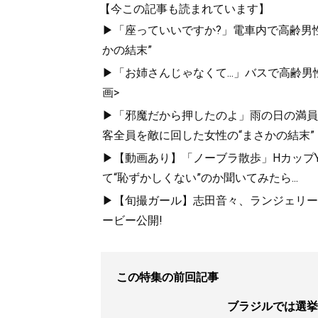
【今この記事も読まれています】
▶「座っていいですか?」電車内で高齢男性
かの結末”
▶「お姉さんじゃなくて...」バスで高齢
画>
▶「邪魔だから押したのよ」雨の日の満員
客全員を敵に回した女性の“まさかの結末”
▶【動画あり】「ノーブラ散歩」HカップYo
て“恥ずかしくない”のか聞いてみたら...
▶【旬撮ガール】志田音々、ランジェリー姿で美
ービー公開!
この特集の前回記事
ブラジルでは選挙