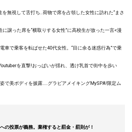
を無視して舌打ち...荷物で席を占領した女性に訪れた“まさ
男性に譲った席を“横取りする女性”に高校生が放った一言<漫
電車で乗客を転ばせた40代女性。“目に余る迷惑行為”で乗
utuberを直撃!おっぱいが揺れ、透け乳首で街中を歩い
ボディを披露......グラビアメイキングMySPA!限定ム
への投票が義務。棄権すると罰金・罰則が！