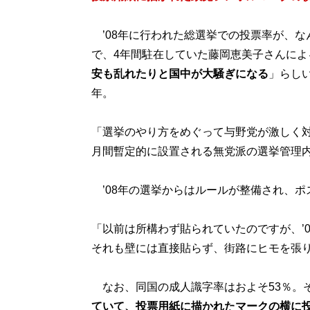
’08年に行われた総選挙での投票率が、な
で、4年間駐在していた藤岡恵美子さんによ
安も乱れたりと国中が大騒ぎになる
」らしい
年。
「選挙のやり方をめぐって与野党が激しく
月間暫定的に設置される無党派の選挙管理内
’08年の選挙からはルールが整備され、ポ
「以前は所構わず貼られていたのですが、’
それも壁には直接貼らず、街路にヒモを張
なお、同国の成人識字率はおよそ53％。
ていて、投票用紙に描かれたマークの横に