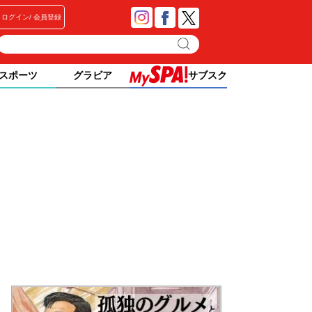
ログイン
会員登録
スポーツ
グラビア
サブスク