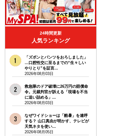
24時間更新
人気ランキング
「ズボンとパンツをおろしました」
…口腔性交に至るまでの“生々しい
やりとり”を証言...
2026年08月03日
救急隊のドア破壊に26万円の賠償命
令。元裁判官が訴える「現場を不当
に追い詰める」...
2026年08月03日
なぜワイドショーは「酷暑」を連呼
する？ 山口真由が明かす、テレビが
天気ネタを使い...
2026年08月05日