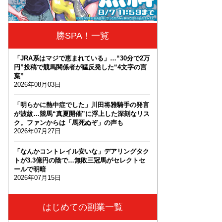
勝SPA！一覧
「JRA系はマジで恵まれている」…“30分で2万
円”投稿で競馬関係者が猛反発した“4文字の言
葉”
2026年08月03日
「明らかに熱中症でした」川田将雅騎手の発言
が波紋…競馬“真夏開催”に浮上した深刻なリス
ク。ファンからは「馬死ぬぞ」の声も
2026年07月27日
「なんかコントレイル安いな」デアリングタク
トが3.3億円の陰で…無敗三冠馬がセレクトセ
ールで明暗
2026年07月15日
はじめての副業一覧