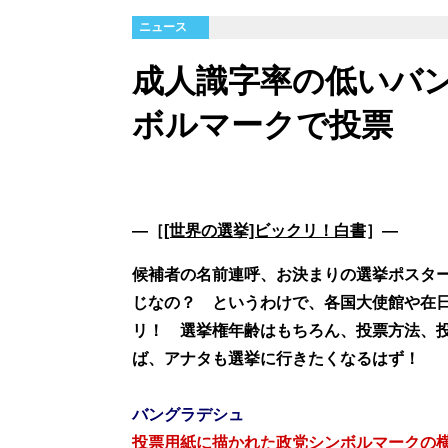
ニュース
成人識字率の低いバ
ボルマークで投票
―［
[世界の選挙]ビックリ！白書
］―
候補者の名前連呼、お決まりの選挙ポスタ
じなの？ というわけで、各国大使館や在
リ！ 選挙権年齢はもちろん、投票方法、
ば、アナタも選挙に行きたくなるはず！
バングラデシュ
投票用紙に描かれた政党シンボルマークの