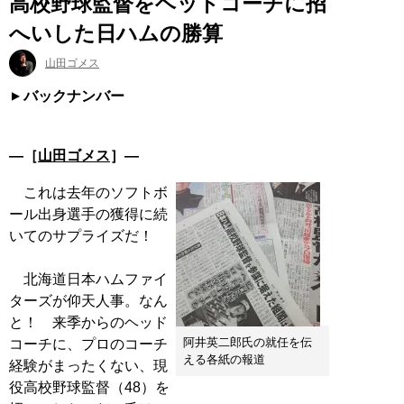
高校野球監督をヘッドコーチに招
へいした日ハムの勝算
山田ゴメス
バックナンバー
―［
山田ゴメス
］―
これは去年のソフトボ
ール出身選手の獲得に続
いてのサプライズだ！
北海道日本ハムファイ
ターズが仰天人事。なん
と！ 来季からのヘッド
阿井英二郎氏の就任を伝
コーチに、プロのコーチ
える各紙の報道
経験がまったくない、現
役高校野球監督（48）を