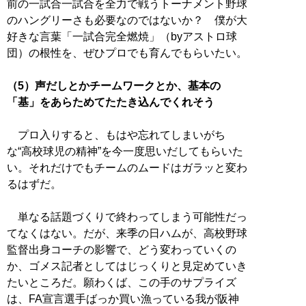
前の一試合一試合を全力で戦うトーナメント野球
のハングリーさも必要なのではないか？ 僕が大
好きな言葉「一試合完全燃焼」（byアストロ球
団）の根性を、ぜひプロでも育んでもらいたい。
（5）声だしとかチームワークとか、基本の
「基」をあらためてたたき込んでくれそう
プロ入りすると、もはや忘れてしまいがち
な“高校球児の精神”を今一度思いだしてもらいた
い。それだけでもチームのムードはガラッと変わ
るはずだ。
単なる話題づくりで終わってしまう可能性だっ
てなくはない。だが、来季の日ハムが、高校野球
監督出身コーチの影響で、どう変わっていくの
か、ゴメス記者としてはじっくりと見定めていき
たいところだ。願わくば、この手のサプライズ
は、FA宣言選手ばっか買い漁っている我が阪神