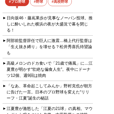
プロ野球
野球
高校野球
日向坂46・藤嶌果歩が見事なノーバン投球。推
しに酔いしれた横浜の夜が大盛況で幕を閉じ
る！
阿部前監督辞任で巨人に激震…橋上代行監督は
「生え抜き縛り」を壊せる？松井秀喜氏待望論
も
高級メロンのドカ食いで「21歳で痛風」に…江
夏豊が明かす“壮絶な偏食人生”。夜中にドーナ
ツ12個、週9回は焼肉
「なあ、革命起こしてみんか」野村克也が朝方
に告げた一言。日本のプロ野球を変えた“リリ
ーフ・江夏”誕生の秘話
江夏豊が激怒した「江夏の21球」の真相。マウ