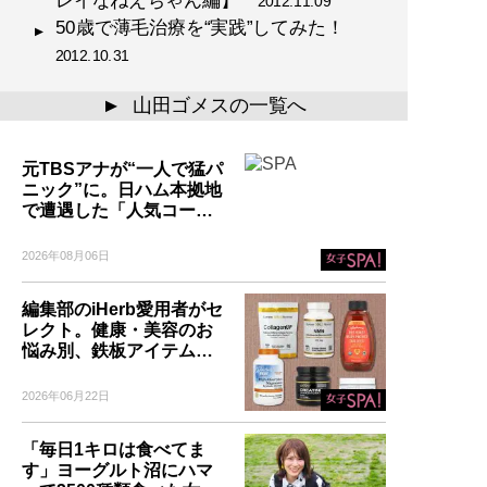
2012.11.09
50歳で薄毛治療を“実践”してみた！
2012.10.31
山田ゴメスの一覧へ
▲
元TBSアナが“一人で猛パ
ニック”に。日ハム本拠地
で遭遇した「人気コー…
2026年08月06日
編集部のiHerb愛用者がセ
レクト。健康・美容のお
悩み別、鉄板アイテム…
2026年06月22日
「毎日1キロは食べてま
す」ヨーグルト沼にハマ