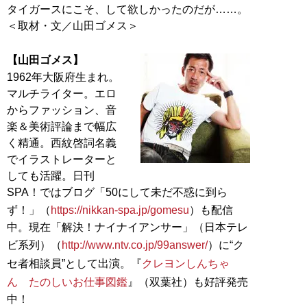
タイガースにこそ、して欲しかったのだが……。
＜取材・文／山田ゴメス＞
【山田ゴメス】
1962年大阪府生まれ。
マルチライター。エロ
からファッション、音
楽＆美術評論まで幅広
く精通。西紋啓詞名義
でイラストレーターと
しても活躍。日刊
SPA！ではブログ「50にして未だ不惑に到ら
ず！」（
https://nikkan-spa.jp/gomesu
）も配信
中。現在「解決！ナイナイアンサー」（日本テレ
ビ系列）（
http://www.ntv.co.jp/99answer/
）に“ク
セ者相談員”として出演。『
クレヨンしんちゃ
ん たのしいお仕事図鑑
』（双葉社）も好評発売