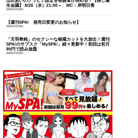
山田あいのグラビア設定を視聴者が決める！【推し撮
生会議】 8/26（水）21:00～ MC：岸明日香
2026年07月29日
【週刊SPA! 発売日変更のお知らせ】
2026年07月28日
「天羽希純」のセクシーな秘蔵カットを大放出！週刊
SPA!のサブスク「MySPA!」続々更新中！初回は初月
99円で読み放題
2026年07月03日