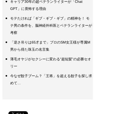
キャリア30年の超ベテランライターが「Chat
GPT」に畏怖する理由
モテたければ「ギブ・ギブ・ギブ」の精神を！ モ
テ男の条件を、脳神経外科医とベテランライターが
考察
「逆さ吊りは65才まで」プロのSM女王様が専属M
男から得た珠玉の名言集
薄毛オヤジがセクシーに変わる“超短髪”の必勝セオ
リー
今なぜ餃子ブーム？「王将」を超える餃子を探し求
めて…