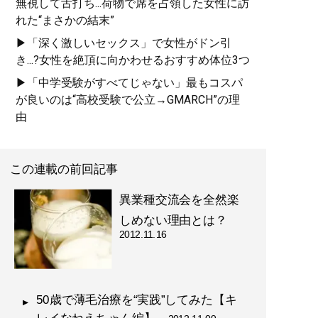
無視して舌打ち...荷物で席を占領した女性に訪
れた“まさかの結末”
▶「深く激しいセックス」で女性がドン引
き...?女性を絶頂に向かわせるおすすめ体位3つ
▶「中学受験がすべてじゃない」最もコスパ
が良いのは“高校受験で公立→GMARCH”の理
由
この連載の前回記事
異業種交流会を全然楽
しめない理由とは？
2012.11.16
50歳で薄毛治療を“実践”してみた【キ
レイなねえちゃん編】