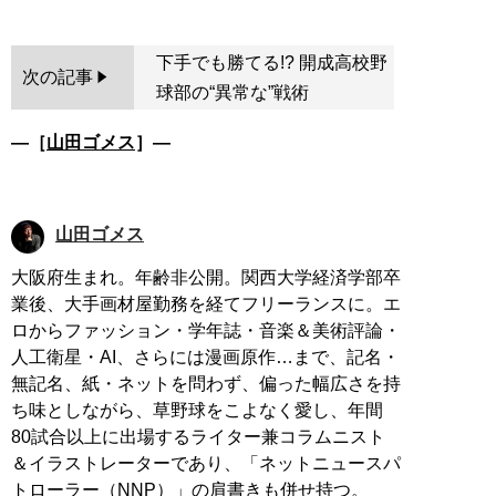
下手でも勝てる!? 開成高校野
次の記事
球部の“異常な”戦術
―［
山田ゴメス
］―
山田ゴメス
大阪府生まれ。年齢非公開。関西大学経済学部卒
業後、大手画材屋勤務を経てフリーランスに。エ
ロからファッション・学年誌・音楽＆美術評論・
人工衛星・AI、さらには漫画原作…まで、記名・
無記名、紙・ネットを問わず、偏った幅広さを持
ち味としながら、草野球をこよなく愛し、年間
80試合以上に出場するライター兼コラムニスト
＆イラストレーターであり、「ネットニュースパ
トローラー（NNP）」の肩書きも併せ持つ。