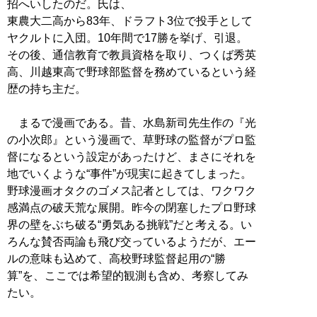
招へいしたのだ。氏は、
東農大二高から83年、ドラフト3位で投手として
ヤクルトに入団。10年間で17勝を挙げ、引退。
その後、通信教育で教員資格を取り、つくば秀英
高、川越東高で野球部監督を務めているという経
歴の持ち主だ。
まるで漫画である。昔、水島新司先生作の『光
の小次郎』という漫画で、草野球の監督がプロ監
督になるという設定があったけど、まさにそれを
地でいくような“事件”が現実に起きてしまった。
野球漫画オタクのゴメス記者としては、ワクワク
感満点の破天荒な展開。昨今の閉塞したプロ野球
界の壁をぶち破る“勇気ある挑戦”だと考える。い
ろんな賛否両論も飛び交っているようだが、エー
ルの意味も込めて、高校野球監督起用の“勝
算”を、ここでは希望的観測も含め、考察してみ
たい。