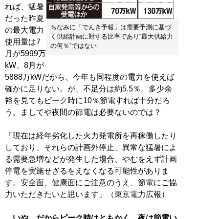
れば、猛暑
だった昨夏
ちなみに「でんき予報」は需要予測に基づ
の最大電力
く供給計画に対する比率であり“最大供給力
使用量は7
の何％”ではない
月が5999万
kW、8月が
5888万kWだから、今年も同程度の電力を使えば
確かに足りない。が、不足分は約5.5％。多少余
裕を見てもピーク時に10％節電すれば十分だろ
う。ましてや夜間の節電は必要ないのでは？
「現在は経年劣化した火力発電所を再稼働したり
しており、それらの計画外停止、異常な猛暑によ
る需要急増などが発生した場合、やむをえず計画
停電を実施せざるをえなくなる可能性がありま
す。安全面、健康面にご注意のうえ、節電にご協
力いただきたいと思います」（東京電力広報）
いや、だからピーク時はともかく、夜は節電い