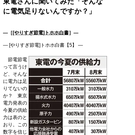
東電さんに聞いてみた「そんな
に電気足りないんですか？」
―［
[やりすぎ節電]トホホ白書
］―
― [やりすぎ節電]トホホ白書【5】 ―
節電節電
って言うけ
ど、そんな
に電力は足
りてないの
か？ 東京
電力発表の
今夏の供給
力は表のと
おり。この
数字を信じ