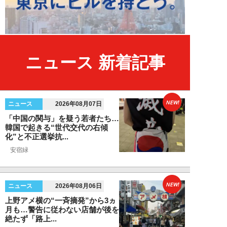
ニュース 新着記事
NEW!
ニュース
2026年08月07日
「中国の関与」を疑う若者たち…
韓国で起きる“世代交代の右傾
化”と不正選挙抗...
安宿緑
NEW!
ニュース
2026年08月06日
上野アメ横の“一斉摘発”から3ヵ
月も…警告に従わない店舗が後を
絶たず「路上...