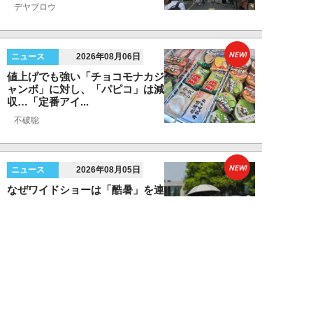
デヤブロウ
NEW!
ニュース
2026年08月06日
値上げでも強い「チョコモナカジ
ャンボ」に対し、「パピコ」は減
収…「定番アイ...
不破聡
NEW!
ニュース
2026年08月05日
なぜワイドショーは「酷暑」を連
呼する？ 山口真由が明かす、テ
レビが天気ネタ...
山口真由
NEW!
ニュース
2026年08月05日
やまゆり園事件から10年。乙武