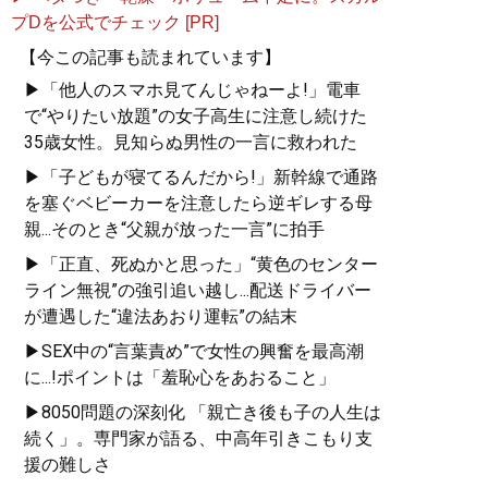
プDを公式でチェック [PR]
【今この記事も読まれています】
▶「他人のスマホ見てんじゃねーよ!」電車
で“やりたい放題”の女子高生に注意し続けた
35歳女性。見知らぬ男性の一言に救われた
▶「子どもが寝てるんだから!」新幹線で通路
を塞ぐベビーカーを注意したら逆ギレする母
親...そのとき“父親が放った一言”に拍手
▶「正直、死ぬかと思った」“黄色のセンター
ライン無視”の強引追い越し...配送ドライバー
が遭遇した“違法あおり運転”の結末
▶SEX中の“言葉責め”で女性の興奮を最高潮
に...!ポイントは「羞恥心をあおること」
▶8050問題の深刻化 「親亡き後も子の人生は
続く」。専門家が語る、中高年引きこもり支
援の難しさ