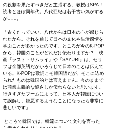
の役割を果たすべきだと主張する。教授はSPA！
読者とほぼ同年代。八代亜紀は若干古い気がする
が……。
「古くたっていい。八代からは日本の心が感じら
れたから。それを通じて日本の文化や生活感情を
学ぶことが多かったのです。ところが今のK-POP
から、韓国のことがどれだけ伝わりますか？ 映
画『ラスト・サムライ』や『SAYURI』は、セリ
フは全部英語だがかろうじて日本のことは伝えて
いる。K-POPは歌詞こそ韓国語だが、そこに込め
られたものは韓国的とは言えません。今のままで
は商業主義的な醜さしか伝わらないと思います。
行きすぎたブームによって、日本人が韓国につい
て誤解し、嫌悪するようなことになったら非常に
悲しいです」
ところで韓国では、韓流について文句を言った