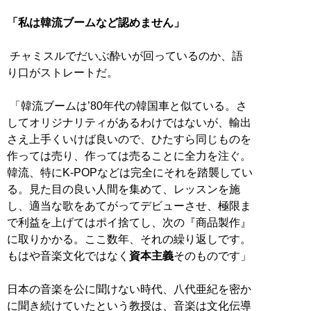
「私は韓流ブームなど認めません」
チャミスルでだいぶ酔いが回っているのか、語
り口がストレートだ。
「韓流ブームは’80年代の韓国車と似ている。さ
してオリジナリティがあるわけではないが、輸出
さえ上手くいけば良いので、ひたすら同じものを
作っては売り、作っては売ることに全力を注ぐ。
韓流、特にK-POPなどは完全にそれを踏襲してい
る。見た目の良い人間を集めて、レッスンを施
し、適当な歌をあてがってデビューさせ、極限ま
で利益を上げてはポイ捨てし、次の『商品製作』
に取りかかる。ここ数年、それの繰り返しです。
もはや音楽文化ではなく
資本主義
そのものです」
日本の音楽を公に聞けない時代、八代亜紀を密か
に聞き続けていたという教授は、音楽は文化伝導