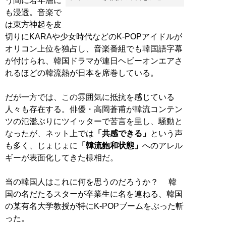
う間に若年層に
も浸透。音楽で
は東方神起を皮
切りにKARAや少女時代などのK-POPアイドルが
オリコン上位を独占し、音楽番組でも韓国語字幕
が付けられ、韓国ドラマが連日ヘビーオンエアさ
れるほどの韓流熱が日本を席巻している。
だが一方では、この雰囲気に抵抗を感じている
人々も存在する。俳優・高岡蒼甫が韓流コンテン
ツの氾濫ぶりにツイッターで苦言を呈し、騒動と
なったが、ネット上では
「共感できる」
という声
も多く、じょじょに
「韓流飽和状態」
へのアレル
ギーが表面化してきた様相だ。
当の韓国人はこれに何を思うのだろうか？ 韓
国の名だたるスターが卒業生に名を連ねる、韓国
の某有名大学教授が特にK-POPブームをぶった斬
った。