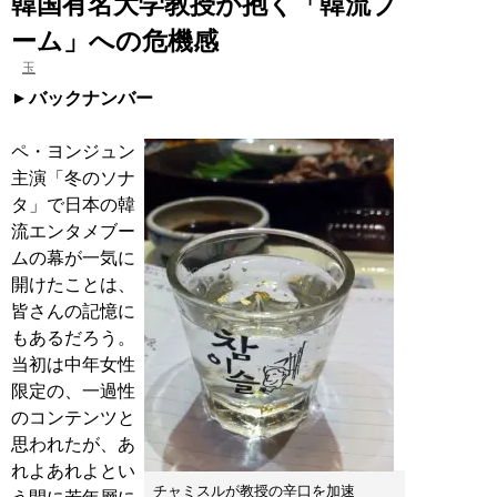
韓国有名大学教授が抱く「韓流ブ
ーム」への危機感
玉
バックナンバー
ペ・ヨンジュン
主演「冬のソナ
タ」で日本の韓
流エンタメブー
ムの幕が一気に
開けたことは、
皆さんの記憶に
もあるだろう。
当初は中年女性
限定の、一過性
のコンテンツと
思われたが、あ
れよあれよとい
チャミスルが教授の辛口を加速