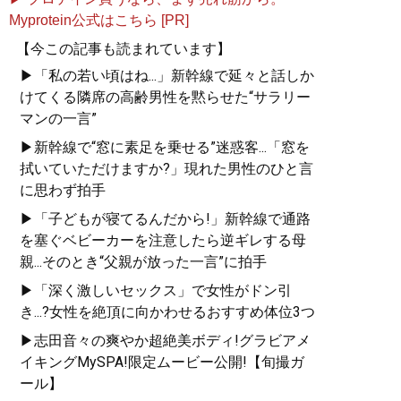
Myprotein公式はこちら [PR]
【今この記事も読まれています】
▶「私の若い頃はね...」新幹線で延々と話しか
けてくる隣席の高齢男性を黙らせた“サラリー
マンの一言”
▶新幹線で“窓に素足を乗せる”迷惑客...「窓を
拭いていただけますか?」現れた男性のひと言
に思わず拍手
▶「子どもが寝てるんだから!」新幹線で通路
を塞ぐベビーカーを注意したら逆ギレする母
親...そのとき“父親が放った一言”に拍手
▶「深く激しいセックス」で女性がドン引
き...?女性を絶頂に向かわせるおすすめ体位3つ
▶志田音々の爽やか超絶美ボディ!グラビアメ
イキングMySPA!限定ムービー公開!【旬撮ガ
ール】