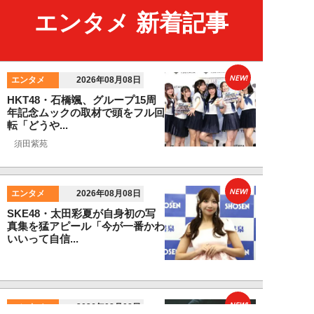
エンタメ 新着記事
NEW!
エンタメ
2026年08月08日
HKT48・石橋颯、グループ15周
年記念ムックの取材で頭をフル回
転「どうや...
須田紫苑
NEW!
エンタメ
2026年08月08日
SKE48・太田彩夏が自身初の写
真集を猛アピール「今が一番かわ
いいって自信...
NEW!
エンタメ
2026年08月08日