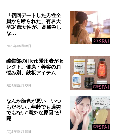
「初回デートした男性全
員から断られた」有名大
卒34歳女性が、高望みし
な…
2026年08月08日
編集部のiHerb愛用者がセ
レクト。健康・美容のお
悩み別、鉄板アイテム…
2026年06月22日
なんか顔色が悪い、いつ
もだるい…年齢でも過労
でもない“意外な原因”が
隠…
2026年06月30日
PR