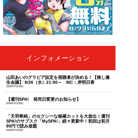
インフォメーション
山田あいのグラビア設定を視聴者が決める！【推し撮
生会議】 8/26（水）21:00～ MC：岸明日香
2026年07月29日
【週刊SPA! 発売日変更のお知らせ】
2026年07月28日
「天羽希純」のセクシーな秘蔵カットを大放出！週刊
SPA!のサブスク「MySPA!」続々更新中！初回は初月
99円で読み放題
2026年07月03日