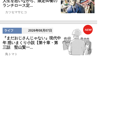
人生を思いながら、限定50食の
ランチロース定...
カツセマサヒコ
NEW!
ライフ
2026年08月07日
『まだおじさんじゃない』現代中
年 惑いまくり小説【第十章・第
三話 堅山賢一...
鳥トマト
NEW!
ライフ
2026年08月07日
ラーメンを「年間800杯」を食す
35歳男性を直撃。「9年で35キロ
増」も健...
Mr.tsubaking
NEW!
ライフ
2026年08月07日