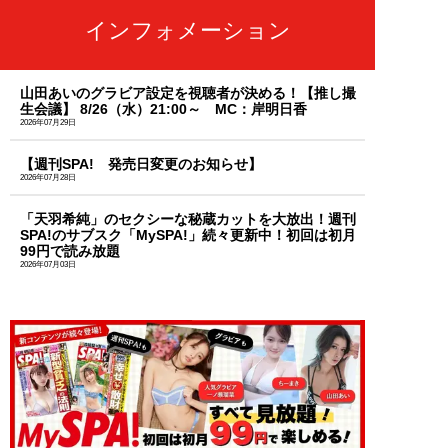
インフォメーション
山田あいのグラビア設定を視聴者が決める！【推し撮
生会議】 8/26（水）21:00～ MC：岸明日香
2026年07月29日
【週刊SPA! 発売日変更のお知らせ】
2026年07月28日
「天羽希純」のセクシーな秘蔵カットを大放出！週刊
SPA!のサブスク「MySPA!」続々更新中！初回は初月
99円で読み放題
2026年07月03日