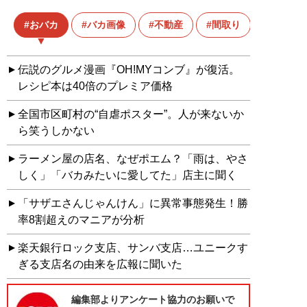
おバカ
バカ画像
不動産
間取り
伝説のグルメ漫画『OH!MYコンブ』が復活。
レシピ本は40倍のプレミア価格
全国市区町村の“自虐ポスター”。人が来ないか
ら笑うしかない
ラーメン屋の店名、なぜポエム？「雨は、やさ
しく」「バカみたいに愛してた」店主に聞く
「サザエさんじゃんけん」に異常事態発生！勝
率8割超えのマニアが分析
楽天銀行ロック支店、サンバ支店…ユニークす
ぎる支店名の由来を広報に聞いた