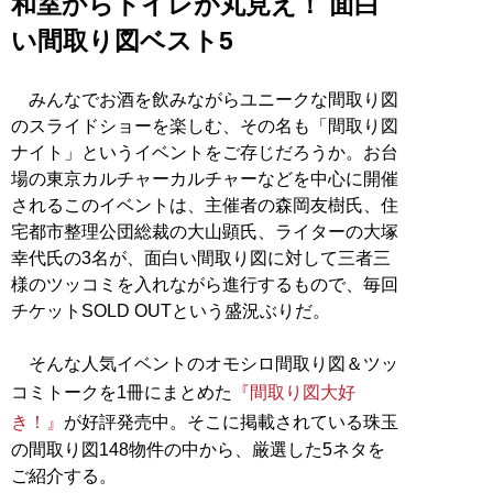
和室からトイレが丸見え！ 面白
い間取り図ベスト5
みんなでお酒を飲みながらユニークな間取り図
のスライドショーを楽しむ、その名も「間取り図
ナイト」というイベントをご存じだろうか。お台
場の東京カルチャーカルチャーなどを中心に開催
されるこのイベントは、主催者の森岡友樹氏、住
宅都市整理公団総裁の大山顕氏、ライターの大塚
幸代氏の3名が、面白い間取り図に対して三者三
様のツッコミを入れながら進行するもので、毎回
チケットSOLD OUTという盛況ぶりだ。
そんな人気イベントのオモシロ間取り図＆ツッ
コミトークを1冊にまとめた
『間取り図大好
き！』
が好評発売中。そこに掲載されている珠玉
の間取り図148物件の中から、厳選した5ネタを
ご紹介する。