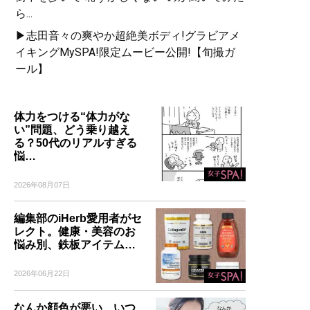
ら...
▶志田音々の爽やか超絶美ボディ!グラビアメ
イキングMySPA!限定ムービー公開!【旬撮ガ
ール】
体力をつける“体力がな
い”問題、どう乗り越え
る？50代のリアルすぎる
悩…
2026年08月07日
編集部のiHerb愛用者がセ
レクト。健康・美容のお
悩み別、鉄板アイテム…
2026年06月22日
なんか顔色が悪い、いつ