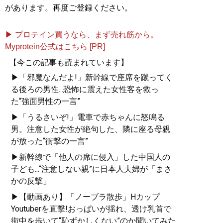
があります。再度ご登録ください。
▶ プロテイン買うなら、まず売れ筋から。
Myprotein公式はこちら [PR]
【今この記事も読まれています】
▶「邪魔なんだよ!」新幹線で座席を蹴ってく
る後ろの男性...恐怖に震えた女性客を救っ
た“強面男性の一言”
▶「うるさいぞ!」電車で赤ちゃんに怒鳴る
男。注意した女性が絶句した、隣に座る母親
が放った“衝撃の一言”
▶新幹線で「他人の席に侵入」した中国人の
子ども...“注意しない親”に日本人夫婦が「まさ
かの反撃」
▶【動画あり】「ノーブラ散歩」Hカップ
Youtuberを直撃!おっぱいが揺れ、透け乳首で
街中を歩いて“恥ずかしくない”のか聞いてみた