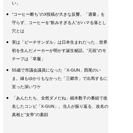
い」
“コーヒー断ち”のX投稿が大きな反響。「適量」を
守らず、コーヒーを“飲みすぎる人”がハマる落とし
穴とは
実は「ビーチサンダル」は日本生まれだった…世界
初を生んだメーカーが明かす誕生秘話。“元祖”のモ
チーフは「草履」
55歳で市議会議員になった「X-GUN」西尾のい
ま。縁もゆかりもなかった「三郷市」で出馬するに
至った深いワケ
「あんたたち、全然ダメだね」細木数子の番組で改
名したコンビ「X-GUN」。当人が振り返る、改名の
真相と“女帝”の素顔