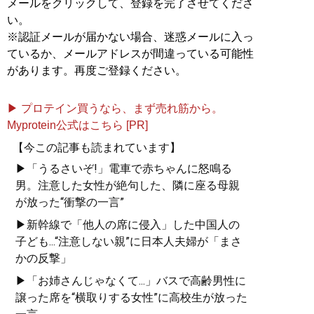
メールをクリックして、登録を完了させてくださ
い。
※認証メールが届かない場合、迷惑メールに入っ
ているか、メールアドレスが間違っている可能性
があります。再度ご登録ください。
▶ プロテイン買うなら、まず売れ筋から。
Myprotein公式はこちら [PR]
【今この記事も読まれています】
▶「うるさいぞ!」電車で赤ちゃんに怒鳴る
男。注意した女性が絶句した、隣に座る母親
が放った“衝撃の一言”
▶新幹線で「他人の席に侵入」した中国人の
子ども...“注意しない親”に日本人夫婦が「まさ
かの反撃」
▶「お姉さんじゃなくて...」バスで高齢男性に
譲った席を“横取りする女性”に高校生が放った