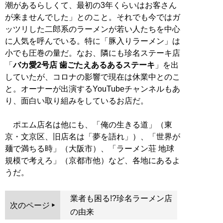
潮があるらしくて、最初の3年くらいはお客さん
が来ませんでした」とのこと。それでも今ではガ
ッツリした二郎系のラーメンが若い人たちを中心
に人気を呼んでいる。特に「豚入りラーメン」は
小でも圧巻の量だ。なお、隣にも珍名ステーキ店
「
バカ愛2号店 歯ごたえあるあるステーキ
」を出
していたが、コロナの影響で現在は休業中とのこ
と。オーナーが出演するYouTubeチャンネルもあ
り、面白い取り組みをしているお店だ。
ポエム店名は他にも、「俺の生きる道」（東
京・文京区、旧店名は「夢を語れ」）、「世界が
麺で満ちる時」（大阪市）、「ラーメン荘 地球
規模で考えろ」（京都市他）など、各地にあるよ
うだ。
業者も困る!?珍名ラーメン店
次のページ
の由来