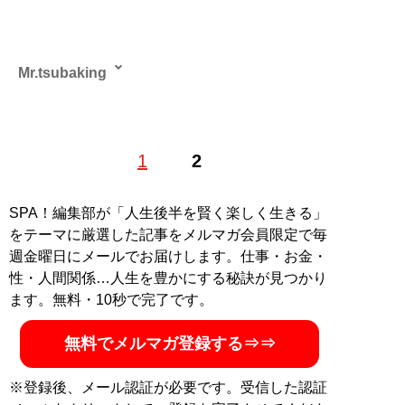
Mr.tsubaking
Boogie the マッハモータースのドラマーとして、
1
2
NHK「大！天才てれびくん」の主題歌を担当し、サエキ
けんぞうや野宮真貴らのバックバンドも務める。またBS
朝日「世界の名画」をはじめ、放送作家としても活動
SPA！編集部が「人生後半を賢く楽しく生きる」
し、Webサイト「世界の美術館」での美術コラムやニュ
をテーマに厳選した記事をメルマガ会員限定で毎
ースサイト「TABLO」での珍スポット連載を執筆。その
週金曜日にメールでお届けします。仕事・お金・
ほか、旅行会社などで仏像解説も。
性・人間関係…人生を豊かにする秘訣が見つかり
ます。無料・10秒で完了です。
記事一覧へ
無料でメルマガ登録する⇒⇒
※登録後、メール認証が必要です。受信した認証