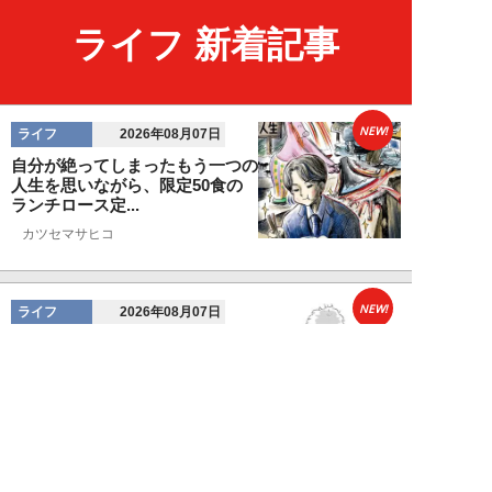
ライフ 新着記事
NEW!
ライフ
2026年08月07日
自分が絶ってしまったもう一つの
人生を思いながら、限定50食の
ランチロース定...
カツセマサヒコ
NEW!
ライフ
2026年08月07日
『まだおじさんじゃない』現代中
年 惑いまくり小説【第十章・第
三話 堅山賢一...
鳥トマト
NEW!
ライフ
2026年08月07日