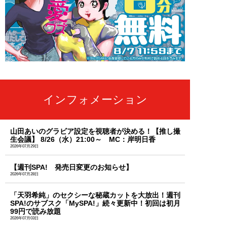
インフォメーション
山田あいのグラビア設定を視聴者が決める！【推し撮
生会議】 8/26（水）21:00～ MC：岸明日香
2026年07月29日
【週刊SPA! 発売日変更のお知らせ】
2026年07月28日
「天羽希純」のセクシーな秘蔵カットを大放出！週刊
SPA!のサブスク「MySPA!」続々更新中！初回は初月
99円で読み放題
2026年07月03日