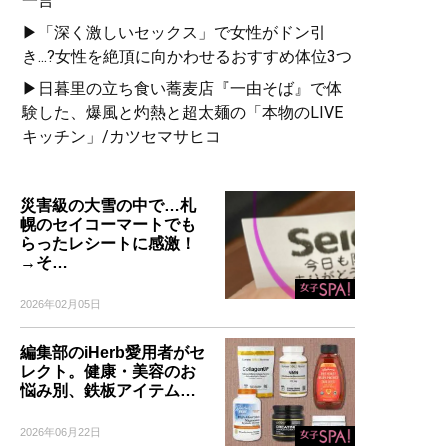
一言
▶「深く激しいセックス」で女性がドン引
き...?女性を絶頂に向かわせるおすすめ体位3つ
▶日暮里の立ち食い蕎麦店『一由そば』で体
験した、爆風と灼熱と超太麺の「本物のLIVE
キッチン」/カツセマサヒコ
災害級の大雪の中で…札
幌のセイコーマートでも
らったレシートに感激！
→そ…
2026年02月05日
編集部のiHerb愛用者がセ
レクト。健康・美容のお
悩み別、鉄板アイテム…
2026年06月22日