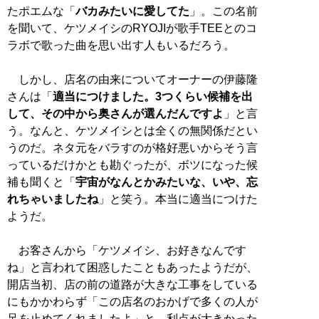
たポエムな「
バカみたいに愛してた
」。この名前
を聞いて、ケツメイシのRYOJIが歌手TEEとのコ
ラボで歌った曲を思い出す人もいるだろう。
しかし、店名の由来についてオーナーの伊藤隆
さんは「
適当につけました。3つくらい候補を出
して、その中から奥さんが選んだんですよ
」と言
う。なんと、ケツメイシとは全くの無関係だとい
うのだ。ネタ元をバラすのが格好悪いからそう言
っているだけかとも勘ぐったが、ボツになった候
補も聞くと「
宇宙がなんとかみたいな、いや、忘
れちゃいましたね
」と笑う。本当に適当につけた
ようだ。
お客さんから「ケツメイシ、お好きなんです
ね」と言われて困惑したこともあったようだが、
開店当初、店の前の道路が大きな工事をしている
にもかかわらず「この店名のおかげで多くの人が
足を止めてくれましたよ」と、利点が大きかった