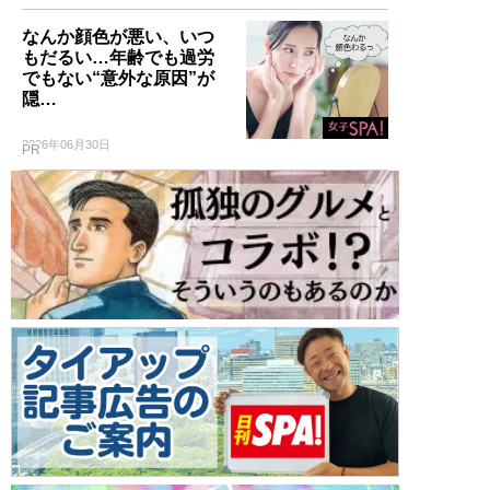
なんか顔色が悪い、いつ
もだるい…年齢でも過労
でもない“意外な原因”が
隠…
2026年06月30日
PR