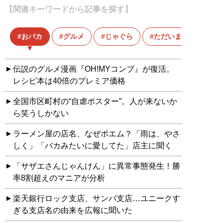
【関連キーワードから記事を探す】
おバカ
グルメ
じゃぐら
ただいま、変身中
伝説のグルメ漫画『OH!MYコンブ』が復活。
レシピ本は40倍のプレミア価格
全国市区町村の“自虐ポスター”。人が来ないか
ら笑うしかない
ラーメン屋の店名、なぜポエム？「雨は、やさ
しく」「バカみたいに愛してた」店主に聞く
「サザエさんじゃんけん」に異常事態発生！勝
率8割超えのマニアが分析
楽天銀行ロック支店、サンバ支店…ユニークす
ぎる支店名の由来を広報に聞いた