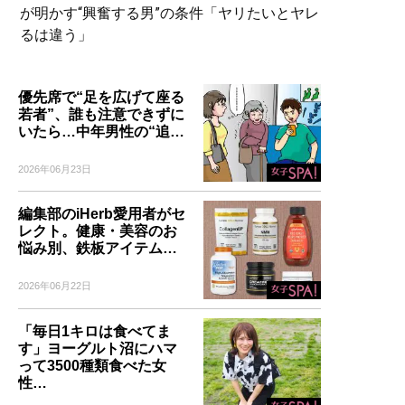
が明かす“興奮する男”の条件「ヤリたいとヤレ
るは違う」
優先席で“足を広げて座る
若者”、誰も注意できずに
いたら…中年男性の“追…
2026年06月23日
編集部のiHerb愛用者がセ
レクト。健康・美容のお
悩み別、鉄板アイテム…
2026年06月22日
「毎日1キロは食べてま
す」ヨーグルト沼にハマ
って3500種類食べた女
性…