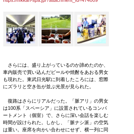
https://nikkan-spa.jp/?attachment_id=474009
さらには、盛り上がっているのか諦めたのか、
車内販売で買い込んだビールや焼酎をあおる男女
も現れた。東武日光駅に到着したころには、窓際
にズラリと空き缶が並ぶ光景が見られた。
復路はさらにリアルだった。「脈アリ」の男女
は100系「スペーシア」に設置されているコンパ
ートメント（個室）で、さらに深い会話を楽しむ
時間が設けられた。しかし、「脈ナシ派」の空気
は重い。座席を向かい合わせにせず、横一列に同