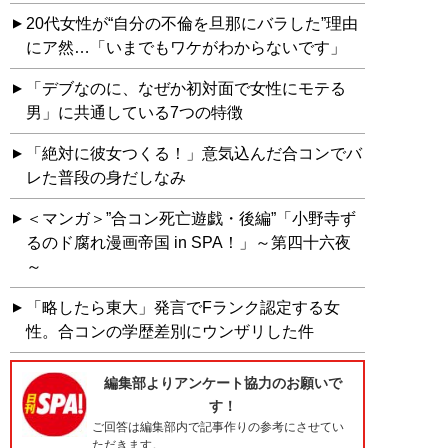
20代女性が“自分の不倫を旦那にバラした”理由
にア然…「いまでもワケがわからないです」
「デブなのに、なぜか初対面で女性にモテる
男」に共通している7つの特徴
「絶対に彼女つくる！」意気込んだ合コンでバ
レた普段の身だしなみ
＜マンガ＞”合コン死亡遊戯・後編”「小野寺ず
るのド腐れ漫画帝国 in SPA！」～第四十六夜
～
「略したら東大」発言でFランク認定する女
性。合コンの学歴差別にウンザリした件