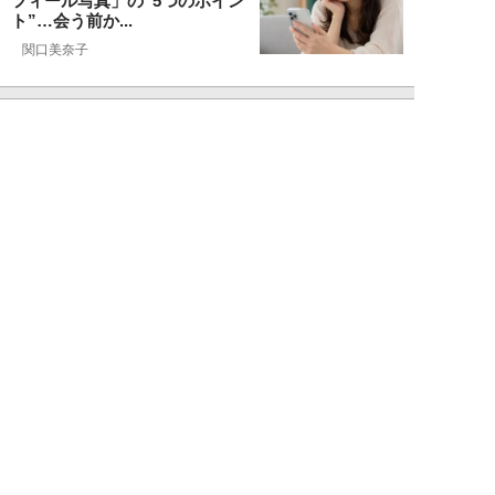
フィール写真」の“5つのポイン
ト”…会う前か...
関口美奈子
NEW!
恋愛・結婚
2026年08月06日
年収2000万円でも苦戦…婚活で
「デキる男」が女性に敬遠され
る“意外な理由...
山本早織
NEW!
恋愛・結婚
2026年08月04日
「当初からナルシストっぽいとは
思っていたんですけど…」女性が
密かに“恋愛対...
堺屋大地
NEW!
恋愛・結婚
2026年08月02日