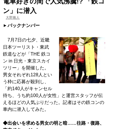
電車好きの間で人気沸騰!? 「鉄コ
ン」に潜入
大野雅人
バックナンバー
7月7日の七夕、近畿
日本ツーリスト・東武
鉄道などが「THE 鉄コ
ン in 日光・東京スカイ
ツリー」を開催した。
男女それぞれ128人とい
う枠に応募が殺到し、
「約140人がキャンセル
待ち、うち約100人が女性」と運営スタッフが伝
えるほどの人気ぶりだった。記者はその鉄コンの
車内に潜入してみた。
◆出会いを求める男女の明と暗……往路・復路、