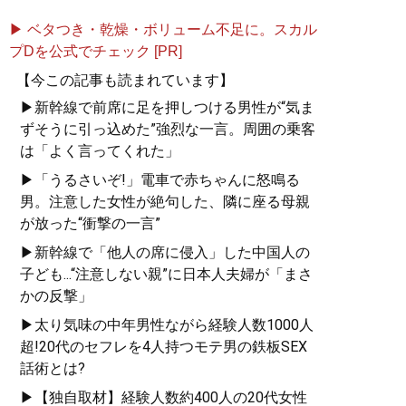
▶ ベタつき・乾燥・ボリューム不足に。スカル
プDを公式でチェック [PR]
【今この記事も読まれています】
▶新幹線で前席に足を押しつける男性が“気ま
ずそうに引っ込めた”強烈な一言。周囲の乗客
は「よく言ってくれた」
▶「うるさいぞ!」電車で赤ちゃんに怒鳴る
男。注意した女性が絶句した、隣に座る母親
が放った“衝撃の一言”
▶新幹線で「他人の席に侵入」した中国人の
子ども...“注意しない親”に日本人夫婦が「まさ
かの反撃」
▶太り気味の中年男性ながら経験人数1000人
超!20代のセフレを4人持つモテ男の鉄板SEX
話術とは?
▶【独自取材】経験人数約400人の20代女性