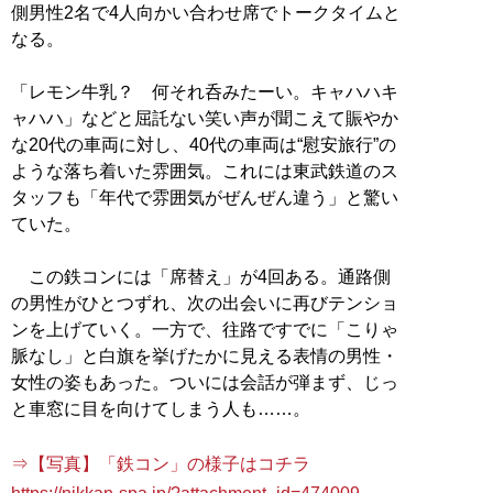
側男性2名で4人向かい合わせ席でトークタイムと
なる。
「レモン牛乳？ 何それ呑みたーい。キャハハキ
ャハハ」などと屈託ない笑い声が聞こえて賑やか
な20代の車両に対し、40代の車両は“慰安旅行”の
ような落ち着いた雰囲気。これには東武鉄道のス
タッフも「年代で雰囲気がぜんぜん違う」と驚い
ていた。
この鉄コンには「席替え」が4回ある。通路側
の男性がひとつずれ、次の出会いに再びテンショ
ンを上げていく。一方で、往路ですでに「こりゃ
脈なし」と白旗を挙げたかに見える表情の男性・
女性の姿もあった。ついには会話が弾まず、じっ
と車窓に目を向けてしまう人も……。
⇒【写真】「鉄コン」の様子はコチラ