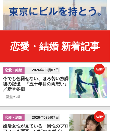
恋愛・結婚 新着記事
NEW!
恋愛・結婚
2026年08月07日
今でも色褪せない、ほろ苦い放課
後の記憶 『五十年目の両想い』
／新堂冬樹
新堂冬樹
NEW!
恋愛・結婚
2026年08月07日
婚活女性が見ている「男性のプロ