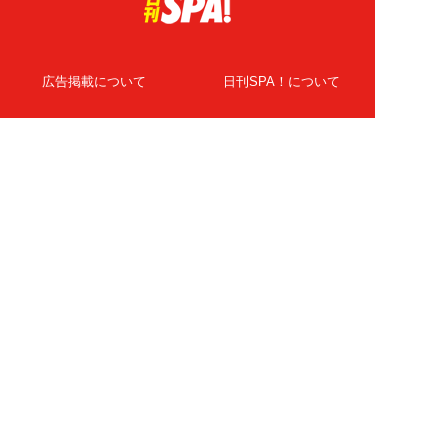
広告掲載について
日刊SPA！について
ニュース提供先
PR記事一覧
ライター・執筆者募集
プライバシーポリシー
Cookie使用について
著作権について
運営会社
記事使用について
お問い合わせ
よくある質問
扶桑社Webメディア
女子SPA！