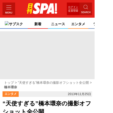
ログイン
会員登録
サブスク
新着
ニュース
エンタメ
ライフ
トップ
“天使すぎる”橋本環奈の撮影オフショット全公開
橋本環奈
エンタメ
2013年11月25日
“天使すぎる”橋本環奈の撮影オフ
ショット全公開