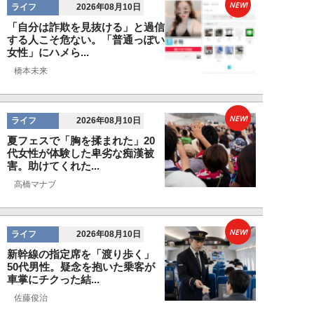
NEW!
ライフ
2026年08月10日
「自分は詐欺を見抜ける」と過信
する人こそ危ない。「普通っぽい
女性」にハメら...
橋本未来
NEW!
ライフ
2026年08月10日
夏フェスで「胸を揉まれた」20
代女性が体験した卑劣な痴漢被
害。助けてくれた...
高橋マナブ
NEW!
ライフ
2026年08月10日
新幹線の指定席を「渡り歩く」
50代男性。疑念を抱いた乗客が
車掌にチクった結...
佐藤俊治