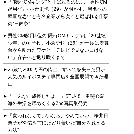
「“隠れCMキング”と呼ばれるのは…」男性CM
起用4位・小倉史也（29）が明かす、異名への
率直な思いと有名企業から次々と選ばれる仕事
術“三箇条”
男性CM起用4位の“隠れCMキング”は『20世紀
少年』の元子役。小倉史也（29）が一度は表舞
台から離れたワケと「テレビで見ない日はな
い」存在へと返り咲くまで
25歳で2000万円の借金…すべてを失った男が
人気のルイボスティ専門店を全国展開できた理
由
「こんなに成長したよ！」STU48・甲斐心愛、
海外生活を締めくくる2nd写真集発売！
「変われなくていいなら、やめていい」桜井日
奈子が30歳を前にたどり着いた“自分を変える
方法”