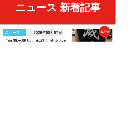
ニュース 新着記事
NEW!
ニュース
2026年08月07日
「中国の関与」を疑う若者たち…
韓国で起きる“世代交代の右傾
化”と不正選挙抗...
安宿緑
NEW!
ニュース
2026年08月06日
上野アメ横の“一斉摘発”から3ヵ
月も…警告に従わない店舗が後を
絶たず「路上...
デヤブロウ
NEW!
ニュース
2026年08月06日