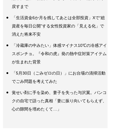
戻すまで
「生活資金6か月を残してあとは全部投資」Xで“総
資産を毎日公開”する女性投資家の「見える化」で
消えた将来不安
「冷蔵庫の中みたい」体感マイナス10℃の冷感アイ
スポンチョ。『令和の虎』発の熱中症対策アイテム
が生まれた背景
「5月30日（ごみゼロの日）」にお台場の清掃活動
でごみ問題を考えてみた
覚せい剤に手を染め、妻子を失った与沢翼。バンコ
クの自宅で語った真相「妻に振り向いてもらえず、
心の隙間を埋めたくて…」