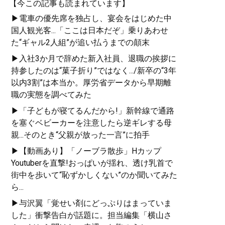
【今この記事も読まれています】
▶電車の優先席を独占し、宴会をはじめた中
国人観光客...「ここは日本だぞ」乗りあわせ
た“ギャル2人組”が追い払うまでの顛末
▶入社3か月で辞めた新入社員、退職の挨拶に
持参したのは“菓子折り”ではなく.../新卒の“3年
以内3割”は本当か。厚労省データから早期離
職の実態を調べてみた
▶「子どもが寝てるんだから!」新幹線で通路
を塞ぐベビーカーを注意したら逆ギレする母
親...そのとき“父親が放った一言”に拍手
▶【動画あり】「ノーブラ散歩」Hカップ
Youtuberを直撃!おっぱいが揺れ、透け乳首で
街中を歩いて“恥ずかしくない”のか聞いてみた
ら...
▶与沢翼「覚せい剤にどっぷりはまっていま
した」衝撃告白が話題に。担当編集「横山さ