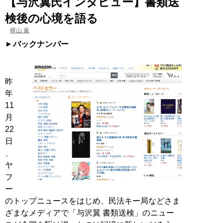
【与沢翼氏インタビュー】書類送
検後の心境を語る
横山 薫
バックナンバー
昨
年
11
月
22
日
、
ヤ
フ
ー
のトップニュースをはじめ、民法キー局などさま
ざまなメディアで「与沢翼 書類送検」のニュー