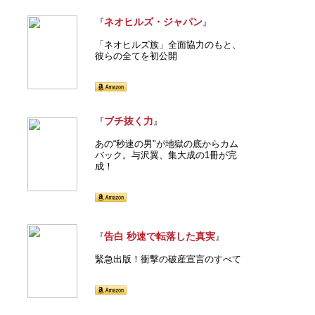
ネオヒルズ・ジャパン
『
』
「ネオヒルズ族」全面協力のもと、
彼らの全てを初公開
ブチ抜く力
『
』
あの“秒速の男"が地獄の底からカム
バック。与沢翼、集大成の1冊が完
成！
告白 秒速で転落した真実
『
』
緊急出版！衝撃の破産宣言のすべて