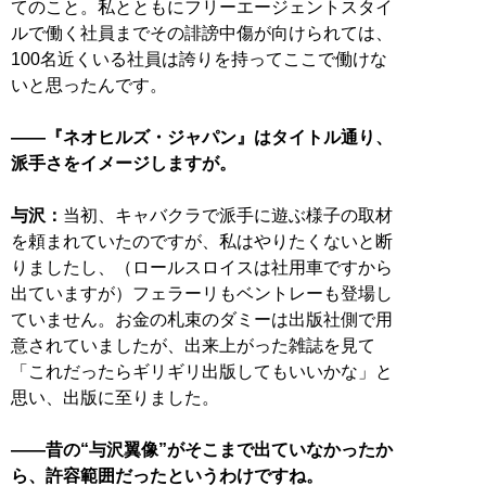
てのこと。私とともにフリーエージェントスタイ
ルで働く社員までその誹謗中傷が向けられては、
100名近くいる社員は誇りを持ってここで働けな
いと思ったんです。
――『ネオヒルズ・ジャパン』はタイトル通り、
派手さをイメージしますが。
与沢：
当初、キャバクラで派手に遊ぶ様子の取材
を頼まれていたのですが、私はやりたくないと断
りましたし、（ロールスロイスは社用車ですから
出ていますが）フェラーリもベントレーも登場し
ていません。お金の札束のダミーは出版社側で用
意されていましたが、出来上がった雑誌を見て
「これだったらギリギリ出版してもいいかな」と
思い、出版に至りました。
――昔の“与沢翼像”がそこまで出ていなかったか
ら、許容範囲だったというわけですね。