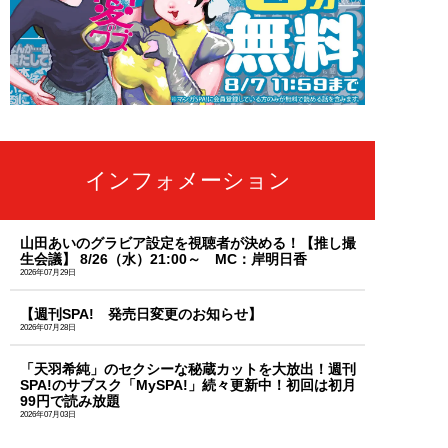
インフォメーション
山田あいのグラビア設定を視聴者が決める！【推し撮
生会議】 8/26（水）21:00～ MC：岸明日香
2026年07月29日
【週刊SPA! 発売日変更のお知らせ】
2026年07月28日
「天羽希純」のセクシーな秘蔵カットを大放出！週刊
SPA!のサブスク「MySPA!」続々更新中！初回は初月
99円で読み放題
2026年07月03日