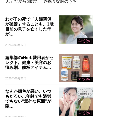
ん」だから聞けた、赤裸々な胸のうち
わが子の死で「夫婦関係
が破綻」することも。3歳
目前の息子を亡くした母
が…
2026年03月17日
編集部のiHerb愛用者がセ
レクト。健康・美容のお
悩み別、鉄板アイテム…
2026年06月22日
なんか顔色が悪い、いつ
もだるい…年齢でも過労
でもない“意外な原因”が
隠…
2026年06月30日