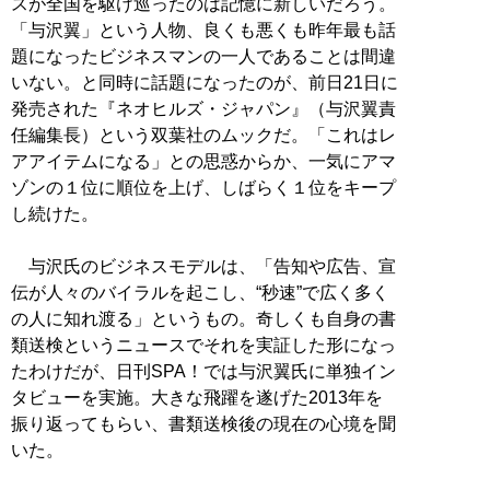
スが全国を駆け巡ったのは記憶に新しいだろう。
「与沢翼」という人物、良くも悪くも昨年最も話
題になったビジネスマンの一人であることは間違
いない。と同時に話題になったのが、前日21日に
発売された『ネオヒルズ・ジャパン』（与沢翼責
任編集長）という双葉社のムックだ。「これはレ
アアイテムになる」との思惑からか、一気にアマ
ゾンの１位に順位を上げ、しばらく１位をキープ
し続けた。
与沢氏のビジネスモデルは、「告知や広告、宣
伝が人々のバイラルを起こし、“秒速”で広く多く
の人に知れ渡る」というもの。奇しくも自身の書
類送検というニュースでそれを実証した形になっ
たわけだが、日刊SPA！では与沢翼氏に単独イン
タビューを実施。大きな飛躍を遂げた2013年を
振り返ってもらい、書類送検後の現在の心境を聞
いた。