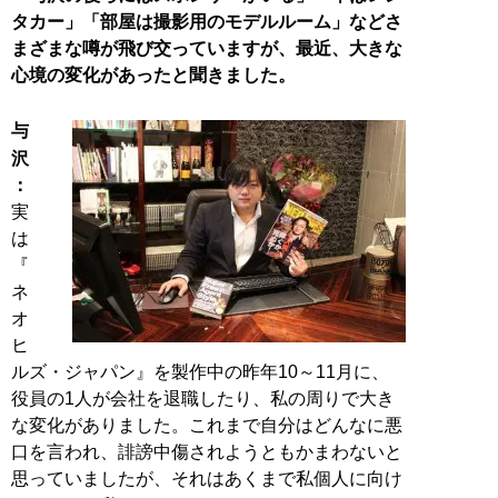
タカー」「部屋は撮影用のモデルルーム」などさ
まざまな噂が飛び交っていますが、最近、大きな
心境の変化があったと聞きました。
与
沢
：
実
は
『
ネ
オ
ヒ
ルズ・ジャパン』を製作中の昨年10～11月に、
役員の1人が会社を退職したり、私の周りで大き
な変化がありました。これまで自分はどんなに悪
口を言われ、誹謗中傷されようともかまわないと
思っていましたが、それはあくまで私個人に向け