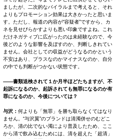
ましたが、二次的なバイラルまで考えると、それ
よりもプロモーション効果は大きかったと思いま
す。ただし、報道の内容が“容疑者”ですから、カ
ネを見せびらかすよりも悪い印象ですよね。これ
だけネガティブに広がったのは未経験なので、今
後どのような影響を及ぼすのか、判断しきれてい
ません。会社としての収益がどうなるのかという
不安はあり、プラスなのかマイナスなのか、自分
の中でも判断がつかない状態です。
――書類送検されて１か月半ほどたちますが、不
起訴になるのか、起訴されても無罪になるのか有
罪になるのか、今後については？
与沢：
何よりも「無罪」を勝ち取らなくてはなり
ません。“与沢翼”のブランドは清濁併せのむどこ
ろか、清の比でない濁により普及したため、ここ
から清で飲み込むためには、清を超えた「超清」