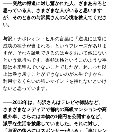
――突然の報道に対し驚かれた人、ざまあみろと
思っている人、さまざまな人がいると思います
が、そのときの与沢翼さんの心境を教えてくださ
い。
与沢：
ナポレオン・ヒルの言葉に「逆境には常に
成功の種子が含まれる」というフレーズがありま
すが、それを証明できるのは今をおいて他にない
という気持ちです。書類送検というこのような事
態は本来望んでいないことでしたが、起こった以
上は巻き戻すことができないのが人生ですから、
利用するくらいの強いマインドを持たないといけ
ないと思っています。
――2013年は、与沢さんはテレビや雑誌など、
さまざまなメディアで都内の高級マンションや高
級外車、さらには本物の1億円を公開するなど、
派手な生活を披露していました。それに対し、
「与沢の後ろにはスポンサーがいる」「車はレン