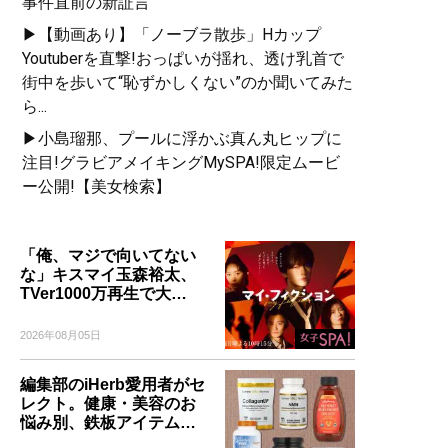
事件直前の新証言
▶【動画あり】「ノーブラ散歩」Hカップ
Youtuberを直撃!おっぱいが揺れ、透け乳首で
街中を歩いて“恥ずかしくない”のか聞いてみた
ら...
▶小島瑠那、プールに浮かぶ真ん丸ヒップに
注目!グラビアメイキングMySPA!限定ムービ
ー公開!【美女検索】
「俺、マジで向いてない
な」キスマイ玉森裕太、
TVer1000万再生で大…
2026年08月05日
編集部のiHerb愛用者がセ
レクト。健康・美容のお
悩み別、鉄板アイテム…