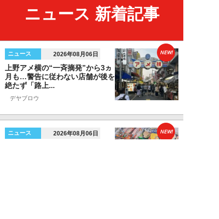
ニュース 新着記事
NEW!
ニュース
2026年08月06日
上野アメ横の“一斉摘発”から3ヵ
月も…警告に従わない店舗が後を
絶たず「路上...
デヤブロウ
NEW!
ニュース
2026年08月06日
値上げでも強い「チョコモナカジ
ャンボ」に対し、「パピコ」は減
収…「定番アイ...
不破聡
NEW!
ニュース
2026年08月05日