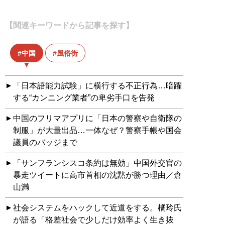
【関連キーワードから記事を探す】
中国
風俗街
「日本語能力試験」に横行する不正行為…暗躍
する“カンニング業者”の卑劣手口を告発
中国のフリマアプリに「日本の警察や自衛隊の
制服」が大量出品…一体なぜ？警察手帳や国会
議員のバッジまで
「サンフランシスコ条約は無効」中国外交官の
暴走ツイートに高市首相の沈黙が勝つ理由／倉
山満
社会システムをハックして近道をする。橘玲氏
が語る「格差社会で少しだけ効率よく生き抜