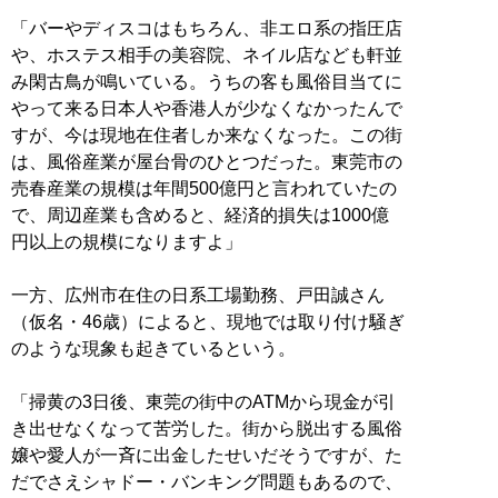
「バーやディスコはもちろん、非エロ系の指圧店
や、ホステス相手の美容院、ネイル店なども軒並
み閑古鳥が鳴いている。うちの客も風俗目当てに
やって来る日本人や香港人が少なくなかったんで
すが、今は現地在住者しか来なくなった。この街
は、風俗産業が屋台骨のひとつだった。東莞市の
売春産業の規模は年間500億円と言われていたの
で、周辺産業も含めると、経済的損失は1000億
円以上の規模になりますよ」
一方、広州市在住の日系工場勤務、戸田誠さん
（仮名・46歳）によると、現地では取り付け騒ぎ
のような現象も起きているという。
「掃黄の3日後、東莞の街中のATMから現金が引
き出せなくなって苦労した。街から脱出する風俗
嬢や愛人が一斉に出金したせいだそうですが、た
だでさえシャドー・バンキング問題もあるので、