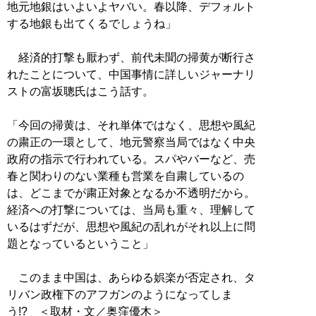
地元地銀はいよいよヤバい。春以降、デフォルト
する地銀も出てくるでしょうね」
経済的打撃も厭わず、前代未聞の掃黄が断行さ
れたことについて、中国事情に詳しいジャーナリ
ストの富坂聰氏はこう話す。
「今回の掃黄は、それ単体ではなく、思想や風紀
の粛正の一環として、地元警察当局ではなく中央
政府の指示で行われている。スパやバーなど、売
春と関わりのない業種も営業を自粛しているの
は、どこまでが粛正対象となるか不透明だから。
経済への打撃については、当局も重々、理解して
いるはずだが、思想や風紀の乱れがそれ以上に問
題となっているということ」
このまま中国は、あらゆる娯楽が否定され、タ
リバン政権下のアフガンのようになってしま
う!? ＜取材・文／奥窪優木＞