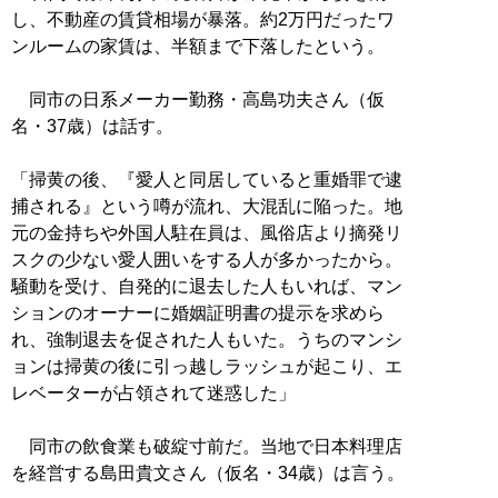
し、不動産の賃貸相場が暴落。約2万円だったワ
ンルームの家賃は、半額まで下落したという。
同市の日系メーカー勤務・高島功夫さん（仮
名・37歳）は話す。
「掃黄の後、『愛人と同居していると重婚罪で逮
捕される』という噂が流れ、大混乱に陥った。地
元の金持ちや外国人駐在員は、風俗店より摘発リ
スクの少ない愛人囲いをする人が多かったから。
騒動を受け、自発的に退去した人もいれば、マン
ションのオーナーに婚姻証明書の提示を求めら
れ、強制退去を促された人もいた。うちのマンシ
ョンは掃黄の後に引っ越しラッシュが起こり、エ
レベーターが占領されて迷惑した」
同市の飲食業も破綻寸前だ。当地で日本料理店
を経営する島田貴文さん（仮名・34歳）は言う。