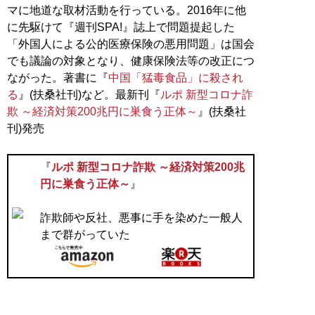
マに地道な取材活動を行っている。2016年に他
に先駆けて『週刊SPA!』誌上で問題提起した
「外国人による公的医療保険の悪用問題」は国会
でも議論の対象となり、健康保険法等の改正につ
ながった。著書に『
中国「猛毒食品」に殺され
る
』(扶桑社刊)など。最新刊『
ルポ 新型コロナ詐
欺 ～経済対策200兆円に巣食う正体～
』(扶桑社
刊)発売
『
ルポ 新型コロナ詐欺 ～経済対策200兆
円に巣食う正体～
』
詐欺師や反社、悪事に手を染めた一般人
まで群がっていた