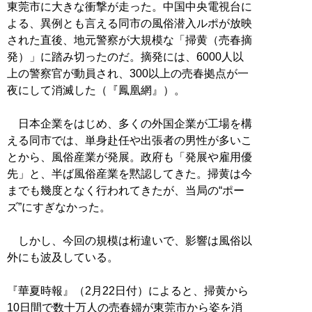
東莞市に大きな衝撃が走った。中国中央電視台に
よる、異例とも言える同市の風俗潜入ルポが放映
された直後、地元警察が大規模な「掃黄（売春摘
発）」に踏み切ったのだ。摘発には、6000人以
上の警察官が動員され、300以上の売春拠点が一
夜にして消滅した（『鳳凰網』）。
日本企業をはじめ、多くの外国企業が工場を構
える同市では、単身赴任や出張者の男性が多いこ
とから、風俗産業が発展。政府も「発展や雇用優
先」と、半ば風俗産業を黙認してきた。掃黄は今
までも幾度となく行われてきたが、当局の“ポー
ズ”にすぎなかった。
しかし、今回の規模は桁違いで、影響は風俗以
外にも波及している。
『華夏時報』（2月22日付）によると、掃黄から
10日間で数十万人の売春婦が東莞市から姿を消