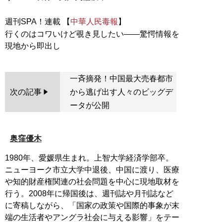
週刊SPA！連載 【
中華人民毒報
】
行くのはコワいけど覗き見したい――驚愕情報を
一斉摘発！中国最大売春都市
次の記事
から逃げ出す人々のビッグデ
ータが公開
奥窪優木
1980年、愛媛県生まれ。上智大学経済学部卒。
ニューヨーク市立大学中退後、中国に渡り、医療
や知的財産権関連の社会問題を中心に現地取材を
行う。2008年に帰国後は、週刊誌や月刊誌など
に寄稿しながら、「国家の政策や国際的事象が末
端の生活者やアングラ社会に与える影響」をテー