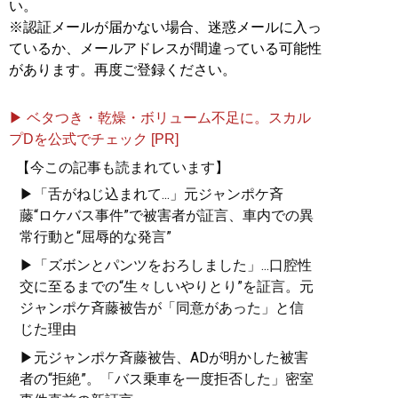
い。
※認証メールが届かない場合、迷惑メールに入っ
ているか、メールアドレスが間違っている可能性
があります。再度ご登録ください。
▶ ベタつき・乾燥・ボリューム不足に。スカル
プDを公式でチェック [PR]
【今この記事も読まれています】
▶「舌がねじ込まれて...」元ジャンポケ斉
藤“ロケバス事件”で被害者が証言、車内での異
常行動と“屈辱的な発言”
▶「ズボンとパンツをおろしました」...口腔性
交に至るまでの“生々しいやりとり”を証言。元
ジャンポケ斉藤被告が「同意があった」と信
じた理由
▶元ジャンポケ斉藤被告、ADが明かした被害
者の“拒絶”。「バス乗車を一度拒否した」密室