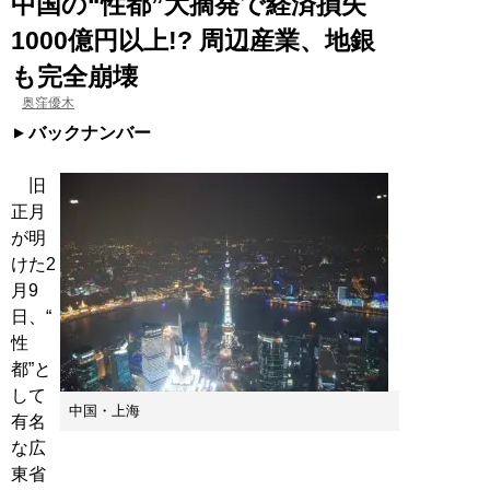
中国の“性都”大摘発で経済損失
1000億円以上!? 周辺産業、地銀
も完全崩壊
奥窪優木
バックナンバー
旧
正月
が明
けた2
月9
日、“
性
都”と
して
中国・上海
有名
な広
東省