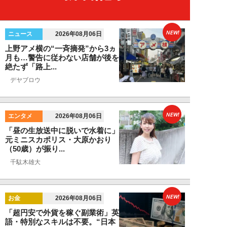
NEW!
ニュース
2026年08月06日
上野アメ横の“一斉摘発”から3ヵ
月も…警告に従わない店舗が後を
絶たず「路上...
デヤブロウ
NEW!
エンタメ
2026年08月06日
「昼の生放送中に脱いで水着に」
元ミニスカポリス・大原かおり
（50歳）が振り...
千駄木雄大
NEW!
お金
2026年08月06日
「超円安で外貨を稼ぐ副業術」英
語・特別なスキルは不要。“日本