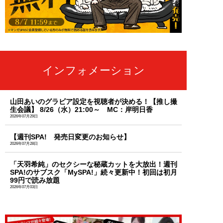
インフォメーション
山田あいのグラビア設定を視聴者が決める！【推し撮
生会議】 8/26（水）21:00～ MC：岸明日香
2026年07月29日
【週刊SPA! 発売日変更のお知らせ】
2026年07月28日
「天羽希純」のセクシーな秘蔵カットを大放出！週刊
SPA!のサブスク「MySPA!」続々更新中！初回は初月
99円で読み放題
2026年07月03日