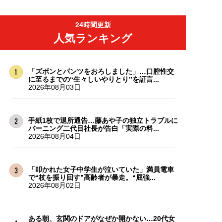
24時間更新
人気ランキング
「ズボンとパンツをおろしました」…口腔性交
に至るまでの“生々しいやりとり”を証言...
2026年08月03日
手紙1枚で退所通告…藤あや子の独立トラブルに
バーニング二代目社長が告白「実際の料...
2026年08月04日
「叩かれた女子中学生が泣いていた」満員電車
で“杖を振り回す”高齢者が暴走。“屈強...
2026年08月02日
ある朝、玄関のドアがなぜか開かない…20代女