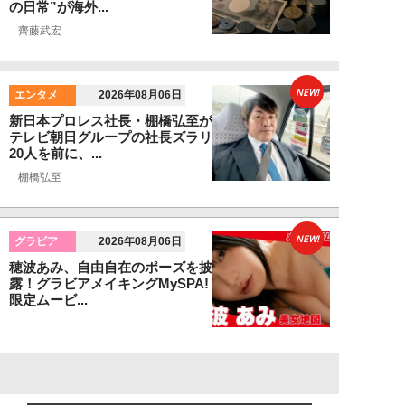
の日常”が海外...
齊藤武宏
NEW!
エンタメ
2026年08月06日
新日本プロレス社長・棚橋弘至が
テレビ朝日グループの社長ズラリ
20人を前に、...
棚橋弘至
NEW!
グラビア
2026年08月06日
穂波あみ、自由自在のポーズを披
露！グラビアメイキングMySPA!
限定ムービ...