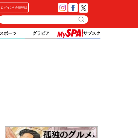
ログイン
会員登録
スポーツ
グラビア
サブスク