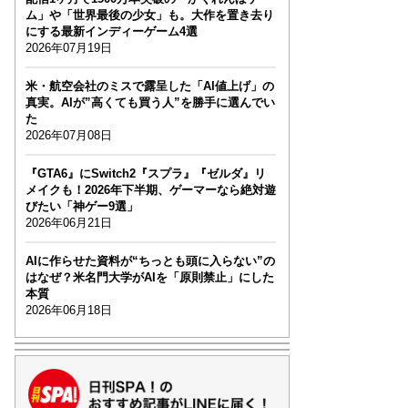
ム」や「世界最後の少女」も。大作を置き去り
にする最新インディーゲーム4選
2026年07月19日
米・航空会社のミスで露呈した「AI値上げ」の
真実。AIが”高くても買う人”を勝手に選んでい
た
2026年07月08日
『GTA6』にSwitch2『スプラ』『ゼルダ』リ
メイクも！2026年下半期、ゲーマーなら絶対遊
びたい「神ゲー9選」
2026年06月21日
AIに作らせた資料が“ちっとも頭に入らない”の
はなぜ？米名門大学がAIを「原則禁止」にした
本質
2026年06月18日