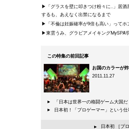
▶「グラスを壁に叩きつけ粉々に...」居
するも、あえなく出禁になるまで
▶「不倫は妊娠確率が9倍も高い」ってホン
▶東雲うみ、グラビアメイキングMySPA
この特集の前回記事
お国のカラーが炸
2011.11.27
「日本は世界一の格闘ゲーム大国
日本初！「プロゲーマー」という
日本初 ［プ
▲