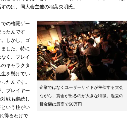
話すのは、同大会主催の稲葉央明氏。
での格闘ゲー
だったんです
す。しかし、ゴ
しました。特に
はなく、プレイ
らのキャラクタ
人生を懸けてい
かったんです。
企業ではなくユーザーサイドが主催する大会
が、プレイヤー
ながら、賞金が出るのが大きな特徴。過去の
の対戦も継続し
賞金額は最高で50万円
吾という柱がい
まれ得るわけで