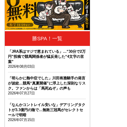
勝SPA！一覧
「JRA系はマジで恵まれている」…“30分で2万
円”投稿で競馬関係者が猛反発した“4文字の言
葉”
2026年08月03日
「明らかに熱中症でした」川田将雅騎手の発言
が波紋…競馬“真夏開催”に浮上した深刻なリス
ク。ファンからは「馬死ぬぞ」の声も
2026年07月27日
「なんかコントレイル安いな」デアリングタク
トが3.3億円の陰で…無敗三冠馬がセレクトセ
ールで明暗
2026年07月15日