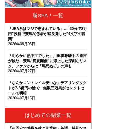
勝SPA！一覧
「JRA系はマジで恵まれている」…“30分で2万
円”投稿で競馬関係者が猛反発した“4文字の言
葉”
2026年08月03日
「明らかに熱中症でした」川田将雅騎手の発言
が波紋…競馬“真夏開催”に浮上した深刻なリス
ク。ファンからは「馬死ぬぞ」の声も
2026年07月27日
「なんかコントレイル安いな」デアリングタク
トが3.3億円の陰で…無敗三冠馬がセレクトセ
ールで明暗
2026年07月15日
はじめての副業一覧
「超円安で外貨を稼ぐ副業術」英語・特別なス