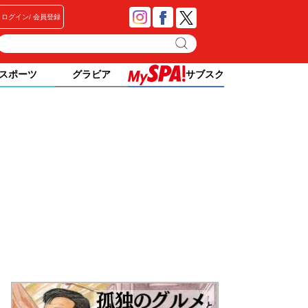
ログイン
会員登録
スポーツ
グラビア
サブスク