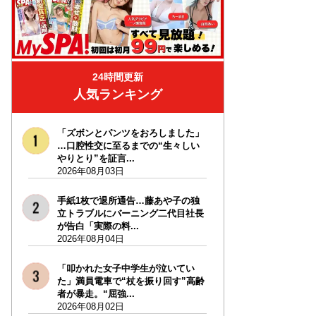
24時間更新
人気ランキング
「ズボンとパンツをおろしました」
…口腔性交に至るまでの“生々しい
やりとり”を証言...
2026年08月03日
手紙1枚で退所通告…藤あや子の独
立トラブルにバーニング二代目社長
が告白「実際の料...
2026年08月04日
「叩かれた女子中学生が泣いてい
た」満員電車で“杖を振り回す”高齢
者が暴走。“屈強...
2026年08月02日