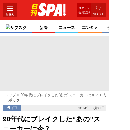
ログイン
会員登録
サブスク
新着
ニュース
エンタメ
ライフ
トップ
90年代にブレイクした“あの”スニーカーは今？
リ
ーボック
ライフ
2014年10月31日
90年代にブレイクした“あの”ス
ニーカーは今？