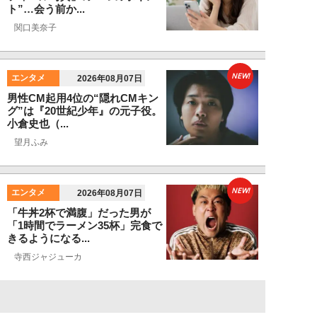
ト”…会う前か...
関口美奈子
NEW!
エンタメ
2026年08月07日
男性CM起用4位の“隠れCMキン
グ”は『20世紀少年』の元子役。
小倉史也（...
望月ふみ
NEW!
エンタメ
2026年08月07日
「牛丼2杯で満腹」だった男が
「1時間でラーメン35杯」完食で
きるようになる...
寺西ジャジューカ