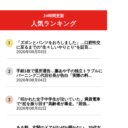
24時間更新
人気ランキング
「ズボンとパンツをおろしました」…口腔性交
に至るまでの“生々しいやりとり”を証言...
2026年08月03日
手紙1枚で退所通告…藤あや子の独立トラブルに
バーニング二代目社長が告白「実際の料...
2026年08月04日
「叩かれた女子中学生が泣いていた」満員電車
で“杖を振り回す”高齢者が暴走。“屈強...
2026年08月02日
ある朝、玄関のドアがなぜか開かない…20代女