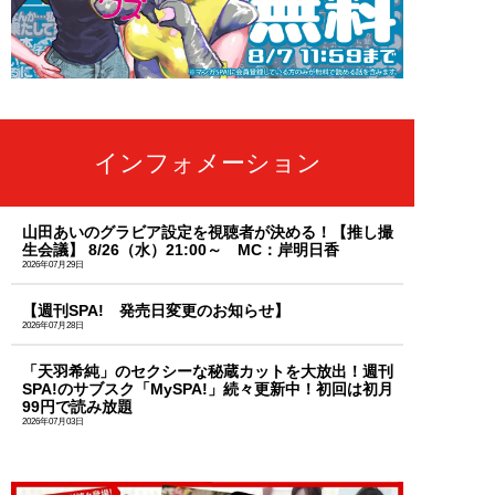
インフォメーション
山田あいのグラビア設定を視聴者が決める！【推し撮
生会議】 8/26（水）21:00～ MC：岸明日香
2026年07月29日
【週刊SPA! 発売日変更のお知らせ】
2026年07月28日
「天羽希純」のセクシーな秘蔵カットを大放出！週刊
SPA!のサブスク「MySPA!」続々更新中！初回は初月
99円で読み放題
2026年07月03日