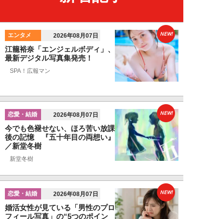
NEW!
エンタメ
2026年08月07日
江籠裕奈「エンジェルボディ」、
最新デジタル写真集発売！
SPA！広報マン
NEW!
恋愛・結婚
2026年08月07日
今でも色褪せない、ほろ苦い放課
後の記憶 『五十年目の両想い』
／新堂冬樹
新堂冬樹
NEW!
恋愛・結婚
2026年08月07日
婚活女性が見ている「男性のプロ
フィール写真」の“5つのポイン