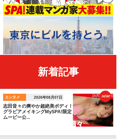
新着記事
NEW!
エンタメ
2026年08月07日
志田音々の爽やか超絶美ボディ！
グラビアメイキングMySPA!限定
ムービー公...