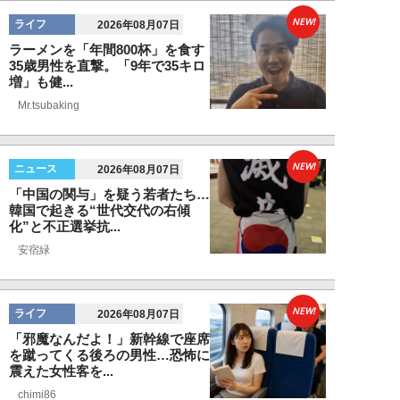
NEW!
ライフ
2026年08月07日
ラーメンを「年間800杯」を食す
35歳男性を直撃。「9年で35キロ
増」も健...
Mr.tsubaking
NEW!
ニュース
2026年08月07日
「中国の関与」を疑う若者たち…
韓国で起きる“世代交代の右傾
化”と不正選挙抗...
安宿緑
NEW!
ライフ
2026年08月07日
「邪魔なんだよ！」新幹線で座席
を蹴ってくる後ろの男性…恐怖に
震えた女性客を...
chimi86