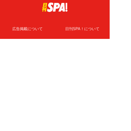
広告掲載について
日刊SPA！について
ニュース提供先
PR記事一覧
ライター・執筆者募集
プライバシーポリシー
Cookie使用について
著作権について
運営会社
記事使用について
お問い合わせ
よくある質問
扶桑社Webメディア
女子SPA！