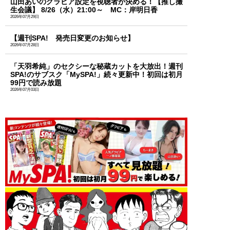
山田あいのグラビア設定を視聴者が決める！【推し撮
生会議】 8/26（水）21:00～ MC：岸明日香
2026年07月29日
【週刊SPA! 発売日変更のお知らせ】
2026年07月28日
「天羽希純」のセクシーな秘蔵カットを大放出！週刊
SPA!のサブスク「MySPA!」続々更新中！初回は初月
99円で読み放題
2026年07月03日