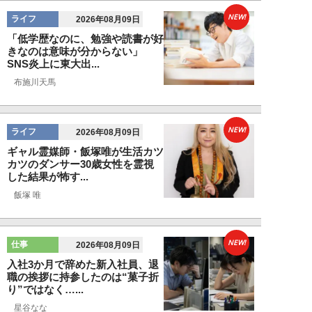
NEW!
ライフ
2026年08月09日
「低学歴なのに、勉強や読書が好
きなのは意味が分からない」
SNS炎上に東大出...
布施川天馬
NEW!
ライフ
2026年08月09日
ギャル霊媒師・飯塚唯が生活カツ
カツのダンサー30歳女性を霊視
した結果が怖す...
飯塚 唯
NEW!
仕事
2026年08月09日
入社3か月で辞めた新入社員、退
職の挨拶に持参したのは“菓子折
り”ではなく…...
星谷なな