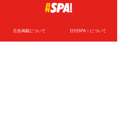
広告掲載について
日刊SPA！について
ニュース提供先
PR記事一覧
ライター・執筆者募集
プライバシーポリシー
Cookie使用について
著作権について
運営会社
記事使用について
お問い合わせ
よくある質問
扶桑社Webメディア
女子SPA！