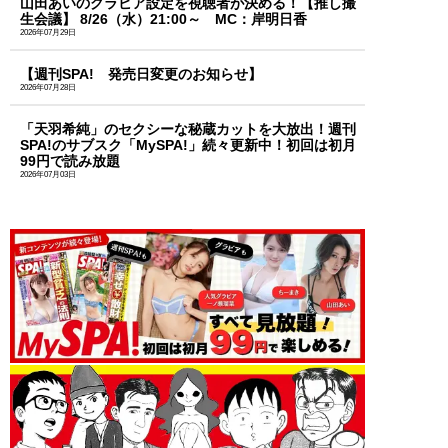
山田あいのグラビア設定を視聴者が決める！【推し撮
生会議】 8/26（水）21:00～ MC：岸明日香
2026年07月29日
【週刊SPA! 発売日変更のお知らせ】
2026年07月28日
「天羽希純」のセクシーな秘蔵カットを大放出！週刊
SPA!のサブスク「MySPA!」続々更新中！初回は初月
99円で読み放題
2026年07月03日