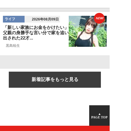
NEW!
ライフ
2026年08月09日
「新しい家族にお金をかけたい」
父親の身勝手な言い分で家を追い
出された22才...
黒島暁生
新着記事をもっと見る
▲
PAGE TOP