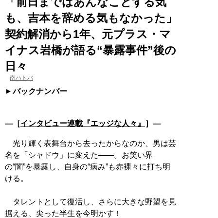
「前日まではあんなことする気
も、吉本を辞める気もなかった」
契約解消から1年、元プラス・マ
イナス岩橋が語る“暴露事件”後の
日々
南ハトバ
バックナンバー
―［
インタビュー連載『エッジな人々』
］―
光り輝く表舞台から去ったからなのか、男は芸
名を「シャドウ」に変えた――。お笑い界
の“闇”を暴露し、自身の“病み”も赤裸々に打ち明
ける。
タレントとして復活し、さらに大きな野望を見
据える、尖った半生を今明かす！