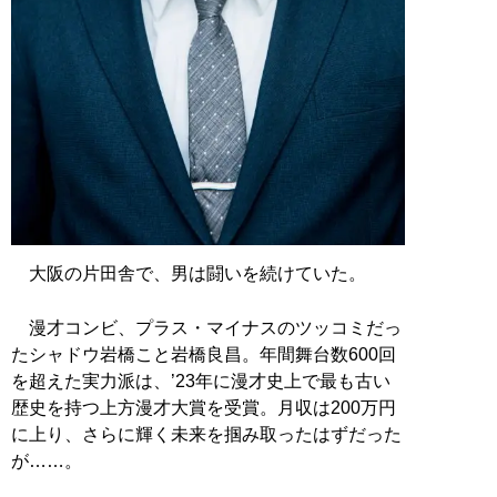
大阪の片田舎で、男は闘いを続けていた。
漫才コンビ、プラス・マイナスのツッコミだっ
たシャドウ岩橋こと岩橋良昌。年間舞台数600回
を超えた実力派は、’23年に漫才史上で最も古い
歴史を持つ上方漫才大賞を受賞。月収は200万円
に上り、さらに輝く未来を掴み取ったはずだった
が……。