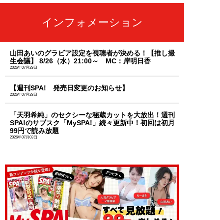
インフォメーション
山田あいのグラビア設定を視聴者が決める！【推し撮
生会議】 8/26（水）21:00～ MC：岸明日香
2026年07月29日
【週刊SPA! 発売日変更のお知らせ】
2026年07月28日
「天羽希純」のセクシーな秘蔵カットを大放出！週刊
SPA!のサブスク「MySPA!」続々更新中！初回は初月
99円で読み放題
2026年07月03日