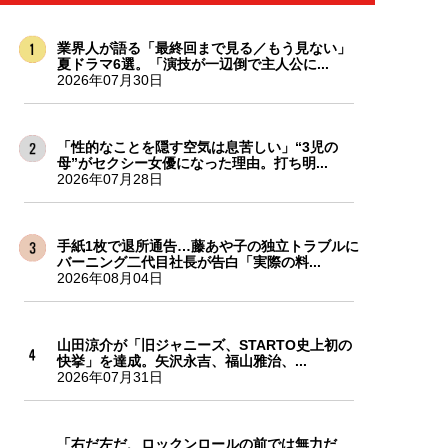
業界人が語る「最終回まで見る／もう見ない」
夏ドラマ6選。「演技が一辺倒で主人公に...
2026年07月30日
「性的なことを隠す空気は息苦しい」“3児の
母”がセクシー女優になった理由。打ち明...
2026年07月28日
手紙1枚で退所通告…藤あや子の独立トラブルに
バーニング二代目社長が告白「実際の料...
2026年08月04日
山田涼介が「旧ジャニーズ、STARTO史上初の
快挙」を達成。矢沢永吉、福山雅治、...
2026年07月31日
「右だ左だ、ロックンロールの前では無力だ