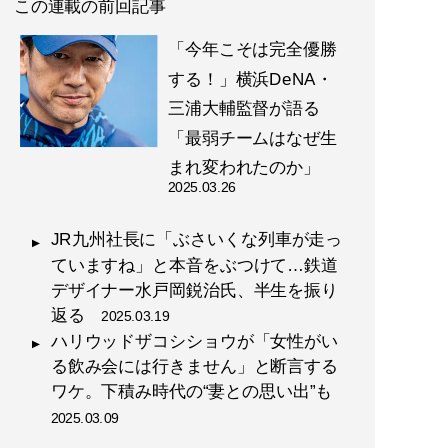
この連載の前回記事
「今年こそは完全優勝
する！」横浜DeNA・
三浦大輔監督が語る
「最弱チームはなぜ生
まれ変われたのか」
2025.03.26
JR九州社長に「ぶさいくな列車が走っ
ていますね」と本音をぶつけて…鉄道
デザイナー水戸岡鋭治氏、半生を振り
返る
2025.03.19
ハリウッドザコシショウが「女性がい
る飲み会には行きません」と断言する
ワケ。下積み時代の“妻との思い出”も
2025.03.09