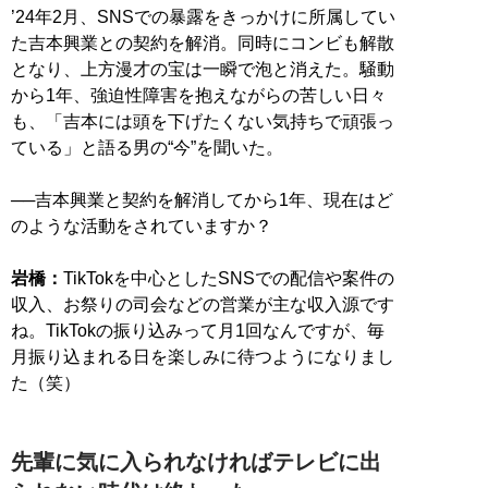
’24年2月、SNSでの暴露をきっかけに所属してい
た吉本興業との契約を解消。同時にコンビも解散
となり、上方漫才の宝は一瞬で泡と消えた。騒動
から1年、強迫性障害を抱えながらの苦しい日々
も、「吉本には頭を下げたくない気持ちで頑張っ
ている」と語る男の“今”を聞いた。
──吉本興業と契約を解消してから1年、現在はど
のような活動をされていますか？
岩橋：
TikTokを中心としたSNSでの配信や案件の
収入、お祭りの司会などの営業が主な収入源です
ね。TikTokの振り込みって月1回なんですが、毎
月振り込まれる日を楽しみに待つようになりまし
た（笑）
先輩に気に入られなければテレビに出