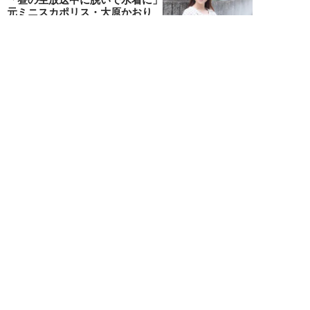
元ミニスカポリス・大原かおり
（50歳）が振り...
千駄木雄大
NEW!
エンタメ
2026年08月06日
新日本プロレス社長・棚橋弘至が
テレビ朝日グループの社長ズラリ
20人を前に、...
棚橋弘至
NEW!
エンタメ
2026年08月06日
小島瑠那、プールに浮かぶ真ん丸
ヒップに注目！グラビアメイキン
グMySPA!...