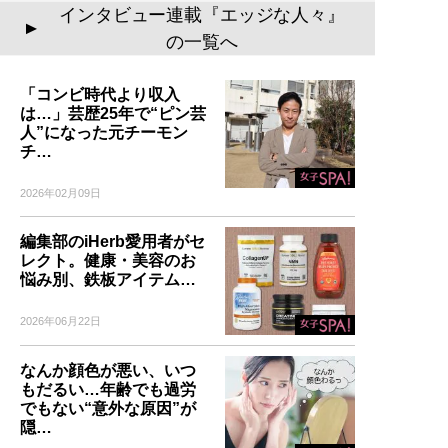
インタビュー連載『エッジな人々』
▲
の一覧へ
「コンビ時代より収入
は…」芸歴25年で“ピン芸
人”になった元チーモン
チ…
2026年02月09日
編集部のiHerb愛用者がセ
レクト。健康・美容のお
悩み別、鉄板アイテム…
2026年06月22日
なんか顔色が悪い、いつ
もだるい…年齢でも過労
でもない“意外な原因”が
隠…