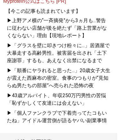
Myprotein公式はこちら [PR]
【今この記事も読まれています】
▶上野アメ横の“一斉摘発”から3ヵ月も...警告
に従わない店舗が後を絶たず「路上営業がな
くならない」理由【現地レポート】
▶「グラスを壁に叩きつけ粉々に...」居酒屋で
大暴走する高齢男性。被害届を出され「土下
座謝罪」するも、あえなく出禁になるまで
▶「順番にヤラれると思った...」20歳女子大生
が震えた西麻布の密室。食事のつもりが“見知
らぬ男たちの部屋”へ売られた恐怖の夜
▶43歳アルバイト、年収250万円男性の苦悩
「恥ずかしくて友達には会えない」
▶「個人ファンクラブで下着売ってたコもい
たね」アイドル運営側が語るヤバい副業事情